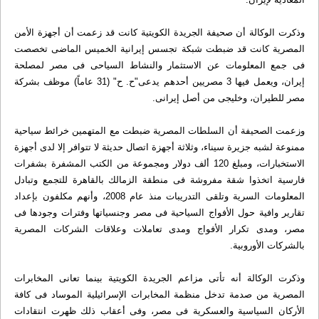
وذكرت الوكالة أن صحيفة الجريدة الكويتية كانت قد زعمت أن أجهزة الأمن
المصرية كانت قد ضبطت شبكة تجسس إيرانية الخميس الماضى تخصصت
فى جمع المعلومات عن الاستثمار والنشاط السياحى فى مصر لمصلحة
إيران، ويعمل فيها 3 مصريين أحدهم يدعى"ح. ح" (31 عاماً) موظف بشركة
مصر للطيران، وخليجى من أصل إيرانى.
وزعمت الصحيفة أن السلطات المصرية ضبطت مع المتهمين خرائط سياحية
ممنوعة لشبه جزيرة سيناء، وثلاثة أجهزة اتصال حديثة لا تتوافر إلا لدى أجهزة
الاستخبارات، ومبلغ 120 ألف دولار ومجموعة من الكتب المشفرة بشفرات
فارسية اتخذوا شقة مفروشة فى منطقة الزمالك بالقاهرة للتجمع وتبادل
المعلومات السرية وتلقى التدريبات منذ عام 2008، وأنهم مكلفون بإعداد
تقارير وافية حول الأفواج السياحية فى مصر وجنسياتها وفترات وجودها فى
مصر، ومدى تكرار الأفواج ومدى تعاملات وعلاقات الشركات المصرية
بالشركات الأوروبية.
وذكرت الوكالة أنه تأتى مزاعم الجريدة الكويتية بينما تعانى المخابرات
المصرية من صدمة تدخل منظمة المخابرات الإسرائيلية الموساد فى كافة
الأركان السياسية والعسكرية فى مصر، وفى أعقاب ذلك ظهرت انتقادات