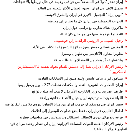
إيران تحذر "دولا في المنطقة" من عواقب وخيمة في حال تورطها بالاحتجاجات
تجميل الانف في ايران؛ وجهة الجمال الأكثر شعبية في العالم
"نوين ايرانا" للتجميل ..الابرز في ايران والشرق الاوسط
الجراحة التجميلية في إيران: كل ما تحتاج إلى معرفته
ماكرون: هناك تقارب مع ترامب حول إيران
40 فيلما يتوقع عرضها في مهرجان كان 2019
رحيل السينمائي الروسي الرائد مارلن خوتسييف
المغربي بنسالم حميش يفوز بجائزة الشيخ زايد للكتاب في الآداب
تطوير التعاون الأكاديمي بين طهران وسيول
واشنطن تحذّر بغداد من اللعبة الإيرانية «السوداء»
رئيس الأركان الإيراني يصل إلى دمشق للقيام بجولة تفقدية لـ"المستشارين
العسكريين"
نتنياهو : ايران تدعم غانتس ولبيد ضدي في الانتخابات القادمة
إيران: الصادرات الشهریة للنفط والمكثفات تخطت 2.75 مليون برميل يوميا
ظريف: تصريحات وزير الخارجية الأمريكي لا تمت أية صلة بالواقع
اللواء صفوي: استراتيجية ايران حيال الأعداء، دفاعية ورادعة
سفير ايران في موسكو: لو حرمت ايران من مزايا الاتفاق النووي فلا مبرر لبقائها فيه
اطفال الأنابيب في إيران ، فقط بضع خطوات للوصول إلى احلامك
قرعة ربع نهائي دوري الابطال.. استقلال وبرسبوليس في مواجهات قطرية
رئيس الاركان العامة للقوات المسلحة الايرانية: ايران لن تنتظر رخصة من اي قوة
لتطوير قدراتها الدفاعية