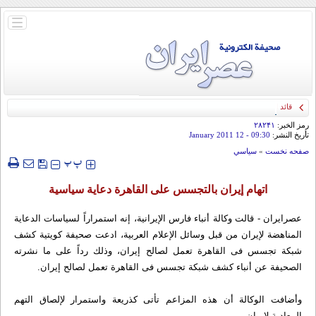
باز
و
بسته
کردن
منو
قائد الحرس الثوري: إيران ستدمر أمريكا وإسرائيل والسعودية إذا تجاوزت خطوط طهران
الحمراء
رمز الخبر:
۲۸۲۴۱
تأريخ النشر:
09:30
- 12 January 2011
صفحه نخست
»
سياسي
‍‍‍ پ
پ
اتهام إيران بالتجسس على القاهرة دعاية سياسية
عصرايران - قالت وكالة أنباء فارس الإيرانية، إنه استمراراً لسياسات الدعاية
المناهضة لإيران من قبل وسائل الإعلام العربية، ادعت صحيفة كويتية كشف
شبكة تجسس فى القاهرة تعمل لصالح إيران، وذلك رداً على ما نشرته
الصحيفة عن أنباء كشف شبكة تجسس فى القاهرة تعمل لصالح إيران.
وأضافت الوكالة أن هذه المزاعم تأتى كذريعة واستمرار لإلصاق التهم
المعادية لإيران.