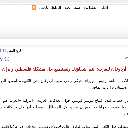
الاولی
اتصلوا بنا
أرشیف
بحث
الروابط
فارسی
|
|
|
|
|
|
تأريخ النشر:
9:48
‍‍‍ پ
ي
أردوغان للعرب: أنتم أشقاؤنا.. ونستطيع حل مشكلة فلسطين وإيران
لات - ناشد رئيس الوزراء التركي رجب طيب أردوغان، في الكويت، أمس، الدول 
ة ونسيان نزاعات الماضي.
ي خطاب لدى افتتاح مؤتمر ليومين حول العلاقات العربية - التركية «العرب هم أش
 معا. فبتوحيد قوانا نستطيع أن نتجاوز كل المشاكل. نستطيع أن نحل مشكلة ف
ن».
 نستطيع فعل الكثير. لسنا بحاجة لطرف ثالث لإصلاح وتحسين علاقاتنا. في تركيا قلوبنا