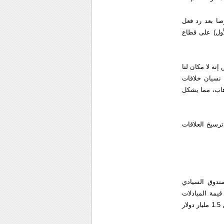
صا بعد رد فعل
أول) على قطاع
نه لا مكان لنا
ى نسيان خلافات
هاب، مما يشكل
سيخ العلاقات
صندوق السيادي
الإقليمي قدرت قيمة المبادلات
التجارية بين تركيا ودول مجلس التعاون الخليجي في 2008 بـ17.5 مليار دولار (13.5 مليار يورو) مقابل 1.5 مليار دولار