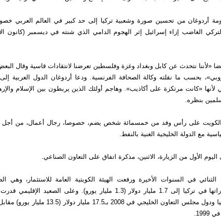
ة أردوغان من تحسين صورة وشعبية تركيا إلى حد كبير في العالم العربي خصو
لتركي الغاضب إزاء إسرائيل إثر الهجوم الدامي الذي شنته في ديسمبر (كانون ال
ضا «لأننا نتحدث عن كابل وبغداد وغزة وفلسطين تعرضنا لانتقادات قاسية وقال البعض إ
روبي»، بحسب ما نقلته وكالة الصحافة الفرنسية. ودعا أردوغان الدول العربية إل
 لأنها «كانت مرتكزة على أكاذيب». وهاجم أولئك الذين يربطون بين الإسلام والإر
سلمين بنظره.
 الكويت على رأس وفد من خمسمائة شخص يضم، خصوصا، رجال أعمال، من أجل تر
اسية مع الدولة الخليجية الغنية بالنفط.
اليوم الأول من الزيارة، الاثنين، مذكرة اتفاق على التعاون الصناعي.
الثنائي في السنوات الأخيرة ورفعت الهيئة الكويتية العامة للاستثمار، وهي ال
للكويت، استثماراتها في تركيا إلى 1.7 مليار دولار (1.3 مليار يورو). وعلى الصعيد 