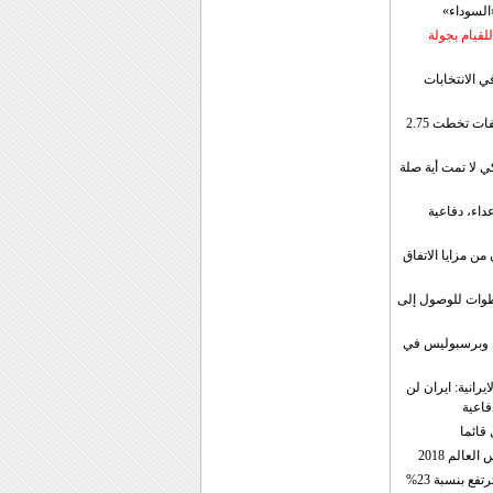
«السوداء»
لقيام بجولة
ي الانتخابات
إيران: الصادرات الشهریة للنفط والمكثفات تخطت 2.75
 لا تمت أية صلة
داء، دفاعية
ن مزايا الاتفاق
طوات للوصول إلى
ال وبرسبوليس في
رانية: ايران لن
فاعية
 قائما
عالم 2018
فع بنسبة 23%