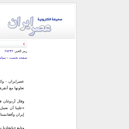
رمز الخبر:
۲۸۲۴۲
صفحه نخست
»
سياس
عصرايران - وكا
تعاونها مع أنقر
وقال أردوغان ف
«علينا أن نعمل
إيران وأفغانستا
وتابع «باتحادنا