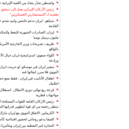
واشنطن تحذّر بغداد من اللعبة الإيرانية 
رئيس الأركان الإيراني يصل إلى دمشق ل
تفقدية لـ"المستشارين العسكريين"
نتنياهو : ايران تدعم غانتس ولبيد ضدي ف
القادمة
مليون برميل يوميا
ظريف: تصريحات وزير الخارجية الأمريكي
بالواقع
اللواء صفوي: استراتيجية ايران حيال الأع
ورادعة
سفير ايران في موسكو: لو حرمت ايران م
النووي فلا مبرر لبقائها فيه
اطفال الأنابيب في إيران ، فقط بضع خ
احلامك
قرعة ربع نهائي دوري الابطال.. استقل
مواجهات قطرية
رئيس الاركان العامة للقوات المسلحة الاي
تنتظر رخصة من اي قوة لتطوير قدراتها الد
الكرملين: الاتفاق النووي مع إيران مازال
الفيفا يدعو روحاني لحضور افتتاحية كأس ال
التجارة غیر النفطیة بین إیران ومالیزیا ترت