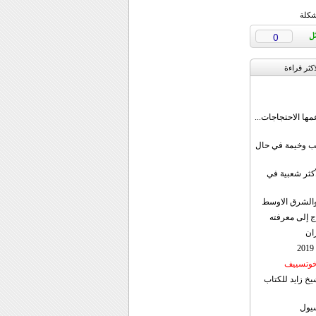
شكلة
0
اکثر قراءة
مها الاحتجاجات...
قب وخيمة في حال
أكثر شعبية في
ن والشرق الاوسط
ج إلى معرفته
ان
 خوتسييف
خ زايد للكتاب
سيول