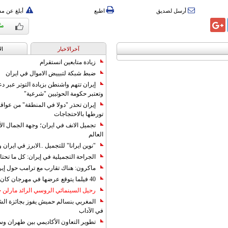
أرسل لصديق
اطبع
أبلغ عن م
آخرالاخبار
ال
زيادة متابعين انستقرام
ضبط شبكة لتبييض الاموال في ايران
إيران تتهم واشنطن بزيادة التوتر عبر دع
وتعتبر حكومة الحوثيين "شرعية"
إيران تحذر "دولا في المنطقة" من عوا
تورطها بالاحتجاجات
تجميل الانف في ايران؛ وجهة الجمال ال
العالم
"نوين ايرانا" للتجميل ..الابرز في ايرا
الجراحة التجميلية في إيران: كل ما تحتا
ماكرون: هناك تقارب مع ترامب حول إير
40 فيلما يتوقع عرضها في مهرجان كان 2019
رحيل السينمائي الروسي الرائد مارلن
المغربي بنسالم حميش يفوز بجائزة الشي
في الآداب
تطوير التعاون الأكاديمي بين طهران و