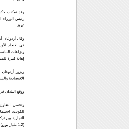
وقد تمكنت حكوم
رئيس الوزراء ا
غزة.
وقال أردوغان أي
في الاتحاد الأو
ونزاعات الماضي
إهانة كبيرة للم
ويزور أردوغان
الاقتصادية والسي
ووقع البلدان في 
وتحسن التعاون 
(1.2 مليار يورو) في 1999.