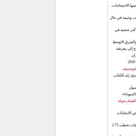
مها الاحتجاجات...
قب وخيمة في حال
أكثر شعبية في
ن والشرق الاوسط
ج إلى معرفته
ان
 خوتسييف
خ زايد للكتاب
سيول
«السوداء»
لقيام بجولة
ي الانتخابات
إيران: الصادرات الشهریة للنفط والمكثفات تخطت 2.75