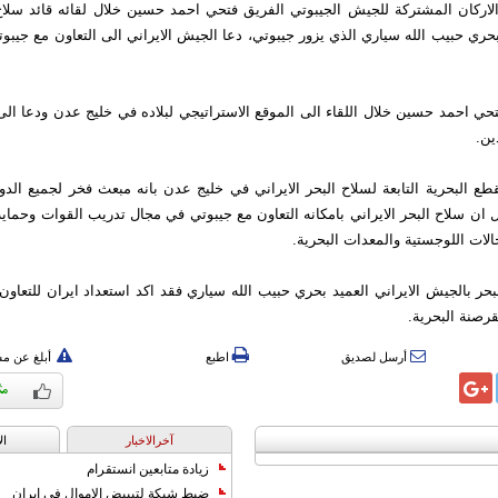
لاركان المشتركة للجيش الجيبوتي الفريق فتحي احمد حسين خلال لقائه قائد سلاح
 بحري حبيب الله سياري الذي يزور جيبوتي، دعا الجيش الايراني الى التعاون مع جيبو
حي احمد حسين خلال اللقاء الى الموقع الاستراتيجي لبلاده في خليج عدن ودعا الى
ين.
قطع البحرية التابعة لسلاح البحر الايراني في خليج عدن بانه مبعث فخر لجميع الدول
ل ان سلاح البحر الايراني بامكانه التعاون مع جيبوتي في مجال تدريب القوات وحما
الات اللوجستية والمعدات البحرية.
لبحر بالجيش الايراني العميد بحري حبيب الله سياري فقد اكد استعداد ايران للتعاو
رصنة البحرية.
أرسل لصديق
اطبع
أبلغ عن م
آخرالاخبار
ال
زيادة متابعين انستقرام
ضبط شبكة لتبييض الاموال في ايران