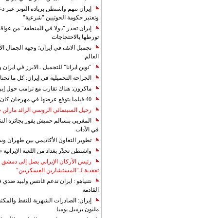
إيران تتهم واشنطن بزيادة التوتر عبر دع
وتعتبر حكومة الحوثيين "شرعية"
إيران تحذر "دولا في المنطقة" من عوا
تورطها بالاحتجاجات
تجميل الانف في ايران؛ وجهة الجمال ال
العالم
"نوين ايرانا" للتجميل ..الابرز في ايرا
الجراحة التجميلية في إيران: كل ما تحتا
ماكرون: هناك تقارب مع ترامب حول إير
40 فيلما يتوقع عرضها في مهرجان كان 2019
رحيل السينمائي الروسي الرائد مارلن
المغربي بنسالم حميش يفوز بجائزة الشي
في الآداب
تطوير التعاون الأكاديمي بين طهران و
واشنطن تحذّر بغداد من اللعبة الإيرانية 
رئيس الأركان الإيراني يصل إلى دمشق ل
تفقدية لـ"المستشارين العسكريين"
نتنياهو : ايران تدعم غانتس ولبيد ضدي ف
القادمة
مليون برميل يوميا