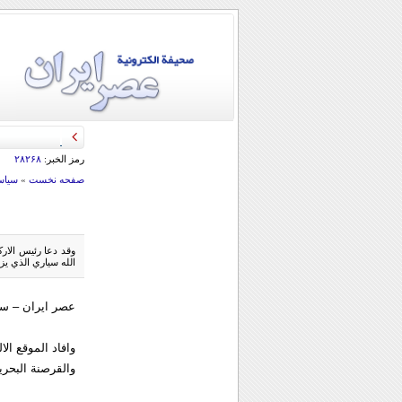
قائد الحرس الثو
رمز الخبر:
۲۸۲۶۸
صفحه نخست
»
سياس
وقد دعا رئيس الارك
الله سياري الذي يزو
عصر ايران – سيت
وافاد الموقع ال
والقرصنة البحري