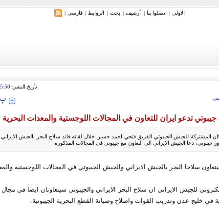
الاولی
اتصلوا بنا
أرشیف
بحث
الروابط
فارسی
|
|
|
|
|
|
ري: إيران ستدمر أمريكا وإسرائيل والسعودية إذا تجاوزت خطوط طهران الحمراء
تأريخ النشر:
5:50
‍‍‍ پ
ي
جيبوتي تدعو ايران للتعاون في المجالات اللوجستية والمعدات البحرية
ان المشتركة للجيش الجيبوتي الفريق فتحي احمد حسين خلال لقائه قائد سلاح البحر بالجيش الايراني
ر جيبوتي، دعا الجيش الايراني الى التعاون مع جيبوتي في المجالات المذكورة.
عاون سلاحا البحر بالجيش الايراني والجيش الجيبوتي في المجالات اللوجستية والمع
الكتروني للجيش الايراني ان سلاح البحر الايراني والجيبوتي سيتعاونان ايضا في مجال 
ة في خليج عدن وتدريب القوات واصلاح وصيانة القطع البحرية الجيبوتية.