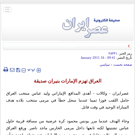
باز
و
بسته
کردن
منو
رمز الخبر:
۲۸۳۲۱
تأريخ النشر:
09:41
- 16 January 2011
صفحه نخست
»
سياسي
‍‍‍ پ
پ
العراق تهزم الإمارات بنيران صديقة
عصرايران - وكالات - أهدى المدافع الإماراتي وليد عباس منتخب العراق
حامل اللقب فوزا ثمينا عندما سجل خطأ في مرمى منتخب بلاده هدف
المباراة الوحيد في وقت قاتل.
وجاء الهدف عندما مرر يونس محمود كرة عرضية من مسافة قريبة حاول
عباس تشتيتها لكنه تابعها داخل مرمى الحارس ماجد ناصر. ورفع العراق
رصيده الى ثلاث نقاط في حين تجمد رصيد الامارات عند نقطة واحدة شأنه