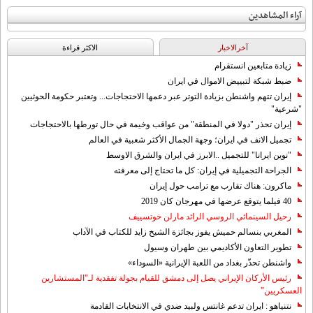
آراء المشاهدين
آخرالاخبار
الاکثر قراءة
زيادة متابعين انستقرام
ضبط شبكة لتبييض الاموال في ايران
إيران تتهم واشنطن بزيادة التوتر عبر دعمها الاحتجاجات... وتعتبر حكومة الحوثيين
"شرعية"
إيران تحذر "دولا في المنطقة" من عواقب وخيمة في حال تورطها بالاحتجاجات
تجميل الانف في ايران؛ وجهة الجمال الأكثر شعبية في العالم
"نوين ايرانا" للتجميل ..الابرز في ايران والشرق الاوسط
الجراحة التجميلية في إيران: كل ما تحتاج إلى معرفته
ماكرون: هناك تقارب مع ترامب حول إيران
40 فيلما يتوقع عرضها في مهرجان كان 2019
رحيل السينمائي الروسي الرائد مارلن خوتسييف
المغربي بنسالم حميش يفوز بجائزة الشيخ زايد للكتاب في الآداب
تطوير التعاون الأكاديمي بين طهران وسيول
واشنطن تحذّر بغداد من اللعبة الإيرانية «السوداء»
رئيس الأركان الإيراني يصل إلى دمشق للقيام بجولة تفقدية لـ"المستشارين
العسكريين"
نتنياهو : ايران تدعم غانتس ولبيد ضدي في الانتخابات القادمة