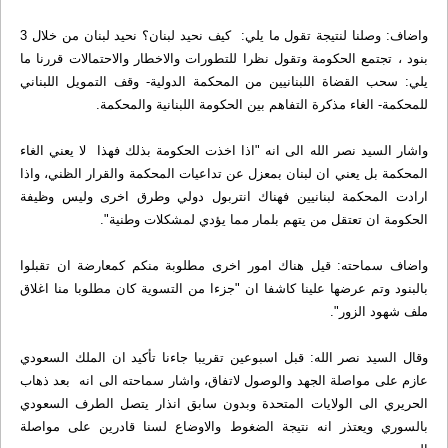
واضاف: وصلنا لنتيجة تقول ما يلي: كيف نحيد لبنان؟ نحيد لبنان من خلال 3
بنود ، تجتمع الحكومة وتقول نظرا للتطورات والاخطار والاحتمالات قررنا ما
يلي: سحب القضاة اللبنانيين من المحكمة الدولية- وقف التمويل اللبناني
للمحكمة- الغاء مذكرة التفاهم بين الحكومة اللبنانية والمحكمة.
واشار السيد نصر الله الى انه "اذا اخذت الحكومة بذلك فهذا لا يعني الغاء
المحكمة بل يعني ان لبنان بمعزل عن تداعيات المحكمة والقرار الظني، واذا
ارادت المحكمة لبنانيين فهناك انتربول دولي وطرق اخرى وليس وظيفة
الحكومة ان تعتقل من يتهم بلمار مما يؤدي لمشكلات وطنية".
واضاف سماحته: قيل هناك امور اخرى مطلوبة منكم كمعارضة ان تقبلوا
بالبنود وتم عرضها علينا كاشفا ان "جزءا من التسوية كان مطلوبا منا اغلاق
ملف شهود الزور".
وقال السيد نصر الله: قبل اسبوعين تقريبا جاءنا تأكيد ان الملك السعودي
عازم على مواصلة الجهد والوصول لاتفاق، واشار سماحته الى انه بعد ذهاب
الحريري الى الولايات المتحدة وبدون سابق انذار يتصل الطرف السعودي
بالسوري ويعتذر انه نتيجة الضغوط والاوضاع لسنا قادرين على مواصلة