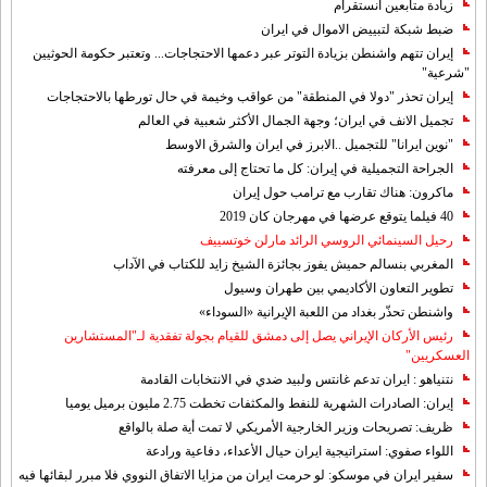
زيادة متابعين انستقرام
ضبط شبكة لتبييض الاموال في ايران
إيران تتهم واشنطن بزيادة التوتر عبر دعمها الاحتجاجات... وتعتبر حكومة الحوثيين
"شرعية"
إيران تحذر "دولا في المنطقة" من عواقب وخيمة في حال تورطها بالاحتجاجات
تجميل الانف في ايران؛ وجهة الجمال الأكثر شعبية في العالم
"نوين ايرانا" للتجميل ..الابرز في ايران والشرق الاوسط
الجراحة التجميلية في إيران: كل ما تحتاج إلى معرفته
ماكرون: هناك تقارب مع ترامب حول إيران
40 فيلما يتوقع عرضها في مهرجان كان 2019
رحيل السينمائي الروسي الرائد مارلن خوتسييف
المغربي بنسالم حميش يفوز بجائزة الشيخ زايد للكتاب في الآداب
تطوير التعاون الأكاديمي بين طهران وسيول
واشنطن تحذّر بغداد من اللعبة الإيرانية «السوداء»
رئيس الأركان الإيراني يصل إلى دمشق للقيام بجولة تفقدية لـ"المستشارين
العسكريين"
نتنياهو : ايران تدعم غانتس ولبيد ضدي في الانتخابات القادمة
إيران: الصادرات الشهریة للنفط والمكثفات تخطت 2.75 مليون برميل يوميا
ظريف: تصريحات وزير الخارجية الأمريكي لا تمت أية صلة بالواقع
اللواء صفوي: استراتيجية ايران حيال الأعداء، دفاعية ورادعة
سفير ايران في موسكو: لو حرمت ايران من مزايا الاتفاق النووي فلا مبرر لبقائها فيه