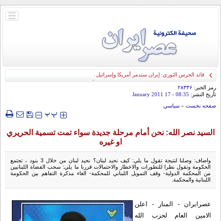
باز
و
بسته
کردن
منو
قائد الحرس الثوري: إيران ستدمر أمريكا وإسرائيل والسعودية إذا تجاوزت خطوط طهران
الحمراء
رمز الخبر:
۲۸۳۳۶
تأريخ النشر:
08:35
- 17 January 2011
صفحه نخست
»
سياسي
‍‍‍ پ
پ
السيد نصر الله: نحن أمام مرحلة جديدة سواء تمت تسمية الحريري
او غيره
واضاف: وصلنا لنتيجة تقول ما يلي: كيف نحيد لبنان؟ نحيد لبنان من خلال 3 بنود ، تجتمع
الحكومة وتقول نظرا للتطورات والاخطار والاحتمالات قررنا ما يلي: سحب القضاة اللبنانيين
من المحكمة الدولية- وقف التمويل اللبناني للمحكمة- الغاء مذكرة التفاهم بين الحكومة
اللبنانية والمحكمة.
عصرايران - المنار - اعلن
الامين العام لحزب الله