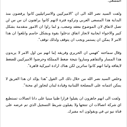
المسعى.
ولفت السيد نصر الله الى ان "الاميركيين والاسرائيليين كانوا يرفضون منذ
البداية هذا المسعى العربي وتركوه فترة لانهم كانوا يراهنون ان س س لن
تصل لاتفاق لان الموضوع معقد وصعب، و لما راوا ان الامور متقدمة بشكل
كبير والاجواء ايجابية لانجاز اتفاق تدخلوا بقوة وبشكل حاسم وابلغوا ان هذا
الامر لا يمكن ان يستمر ويجب ان يتوقف ولذلك توقف".
وقال سماحته "فهمي ان الحريري وفريقه إما انهم من اول الامر لا يريدون
هذا المسار والتفاهم وساروا نتيجة ضغط المملكة وحرضوا الاميركيين للضغط
لايقافه واما انهم كانوا سائرين لكن هناك ارادة اميركية قاهرة".
وخلص السيد نصر الله من خلال ذلك الى القول "هذا يؤكد ان هذا الفريق لا
يمكن ائتمانه على المصلحة اللبنانية وقيادة لبنان لتجاوز اي محنة".
ولفت الى انهم جاهزون ان يقبلوا قرارا ظنيا مبنيا على داتا اتصالات تستطيع
اي شركة اتصالات ان تنتجها ولا يقبلون شريط التسجيل الذي تم عرضه على
قناة نيو تي في ويقولون انه مفبرك.