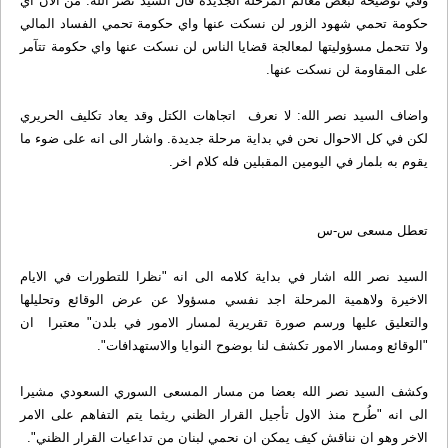
وفي توضيحه لبعض معالم المرحلة الجديدة قال السيد نصر الله: من الآن اي
حكومة تحمي شهود الزور لن نسكت عنها واي حكومة تحمي الفساد المالي
ولا تتحمل مسؤوليتها لمعالجة قضايا الناس لن نسكت عنها واي حكومة تتآمر
على المقاومة لن نسكت عنها.
واضاف السيد نصر الله: لا نعرف اتجاهات الكتل وقد يعاد تكليف الحريري
لكن في كل الاحوال نحن في بداية مرحلة جديدة. واشار الى انه على ضوء ما
يقوم به بلمار في اليومين المقبلين فله كلام اخر.
تعطل مسعى س-س
السيد نصر الله اشار في بداية كلامه الى انه "نظرا للتطورات في الايام
الاخيرة ولاهمية المرحلة اجد نفسي مسؤولا عن عرض الوقائع وتحليلها
والتعليق عليها ورسم صورة تقريرية لمسار الامور في بلدن" معتبرا ان
"الوقائع ومسار الامور تكشف لنا بوضوح النوايا والاستهدافات".
وكشف السيد نصر الله بعضا من مسار المسعى السوري السعودي مشيرا
الى انه "طُرح منذ الاول تأجيل القرار الظني ريثما يتم التفاهم على الامر
الاخر وهو ان نناقش كيف يمكن ان نحمي لبنان من تداعيات القرار الظني".