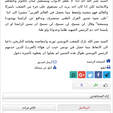
السيد نصر الله اكد اننا "لا نقفل الابواب ومستقبل لبنان بالحوار والتفاهم
والايجابية لكن اذا كان احد يريد ان يستقوي على جزء من الشعب باميركا
والعالم فهو مشتبه وليتعظ مما يحصل في العالم العربي" مشيرا الى اننا
"على ضوء صدور القرار الظني سنتصرف وندافع عن كرامتنا ووجودنا
وسمعتنا" وقال: لن نسمح، لن نسمح، لن نسمح ان تمس كرامتنا او ان
يلبسنا احد دم الرئيس الشهيد ظلما وعدوانا ولو ظنا.
السيد نصر الله بارك للشعب التونسي ثورته وانتفاضته وقيامه التاريخي داعيا
الى الاتعاظ مما حصل في تونس حيث ان هؤلاء (الغرب) الذين خدمهم
الرئيس التونسي طوال هذه السنين لم يقبلوا ان يعطوه تأشيرة دخول.
الصفحة الرئيسة
أرسل لصديق
اطبع
أبلغ عن مشكلة
0
آراء المشاهدين
آخرالاخبار
الاکثر قراءة