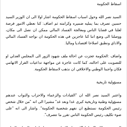
اسقاط الحكومة
السيد نصر الله وحول اسباب اسقاط الحكومة اشار اولا الى ان الوزير السيد
حسين تصرف بما يمليه ضميره وكرامته ثم اضاف: كنا نعطي الامور فرصة
لعلنا في قضايا الناس ومعالجة الفساد المالي ممكن ان نصل الى مكان،
ووصلنا الى وضع اننا كنا عاجزين في هذه الحكومة ان نواجه الفساد المالي
والاداي ونطبق اصلاحا اقتصاديا وماليا.
واضاف :الحكومة عجزت عن احالة ملف شهود الزور الى المجلس العدلي او
للتصويت على احالته، كما كانت عاجزة عن مواجهة تداعيات القرار الاتهامي
فكان واجبنا الوطني والاخلاقي ان نذهب لاسقاط الحكومة.
مسؤولية تاريخية
واعتبر السيد نصر الله ان "القيادات والزعماء والاحزاب والنواب عندهم
مسؤولية وطنية وتاريخية كبرى غدا وبعد غد" مشيرا الى انه "من خلال شخص
رئيس الحكومة نستطيع ان نفهم شخصية الحكومة". واشار الى انه "على
ضوء تكليف رئيس الحكومة الناس تقرر ما تتصرف".