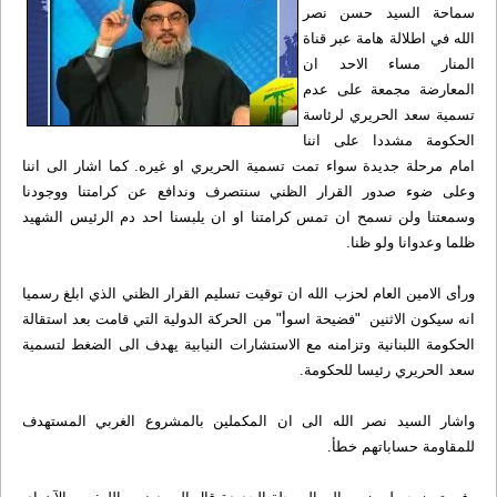
سماحة السيد حسن نصر
الله في اطلالة هامة عبر قناة
المنار مساء الاحد ان
المعارضة مجمعة على عدم
تسمية سعد الحريري لرئاسة
الحكومة مشددا على اننا
امام مرحلة جديدة سواء تمت تسمية الحريري او غيره. كما اشار الى اننا
وعلى ضوء صدور القرار الظني سنتصرف وندافع عن كرامتنا ووجودنا
وسمعتنا ولن نسمح ان تمس كرامتنا او ان يلبسنا احد دم الرئيس الشهيد
ظلما وعدوانا ولو ظنا.
ورأى الامين العام لحزب الله ان توقيت تسليم القرار الظني الذي ابلغ رسميا
انه سيكون الاثنين "فضيحة اسوأ" من الحركة الدولية التي قامت بعد استقالة
الحكومة اللبنانية وتزامنه مع الاستشارات النيابية يهدف الى الضغط لتسمية
سعد الحريري رئيسا للحكومة.
واشار السيد نصر الله الى ان المكملين بالمشروع الغربي المستهدف
للمقاومة حساباتهم خطأ.