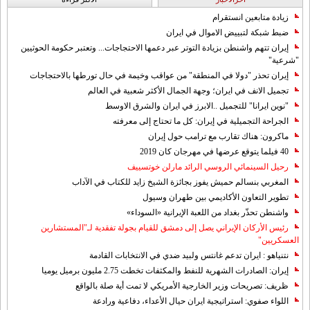
زيادة متابعين انستقرام
ضبط شبكة لتبييض الاموال في ايران
إيران تتهم واشنطن بزيادة التوتر عبر دعمها الاحتجاجات... وتعتبر حكومة الحوثيين
"شرعية"
إيران تحذر "دولا في المنطقة" من عواقب وخيمة في حال تورطها بالاحتجاجات
تجميل الانف في ايران؛ وجهة الجمال الأكثر شعبية في العالم
"نوين ايرانا" للتجميل ..الابرز في ايران والشرق الاوسط
الجراحة التجميلية في إيران: كل ما تحتاج إلى معرفته
ماكرون: هناك تقارب مع ترامب حول إيران
40 فيلما يتوقع عرضها في مهرجان كان 2019
رحيل السينمائي الروسي الرائد مارلن خوتسييف
المغربي بنسالم حميش يفوز بجائزة الشيخ زايد للكتاب في الآداب
تطوير التعاون الأكاديمي بين طهران وسيول
واشنطن تحذّر بغداد من اللعبة الإيرانية «السوداء»
رئيس الأركان الإيراني يصل إلى دمشق للقيام بجولة تفقدية لـ"المستشارين
العسكريين"
نتنياهو : ايران تدعم غانتس ولبيد ضدي في الانتخابات القادمة
إيران: الصادرات الشهریة للنفط والمكثفات تخطت 2.75 مليون برميل يوميا
ظريف: تصريحات وزير الخارجية الأمريكي لا تمت أية صلة بالواقع
اللواء صفوي: استراتيجية ايران حيال الأعداء، دفاعية ورادعة