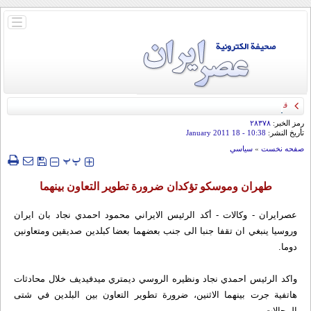
باز
و
بسته
کردن
منو
قائد الحرس الثوري: إيران ستدمر أمريكا وإسرائيل والسعودية إذا تجاوزت خطوط طهران
الحمراء
رمز الخبر:
۲۸۳۷۸
تأريخ النشر:
10:38
- 18 January 2011
صفحه نخست
»
سياسي
‍‍‍ پ
پ
طهران وموسكو تؤكدان ضرورة تطوير التعاون بينهما
عصرايران - وكالات - أكد الرئيس الايراني محمود احمدي نجاد بان ايران
وروسيا ينبغي ان تقفا جنبا الى جنب بعضهما بعضا كبلدين صديقين ومتعاونين
دوما.
واكد الرئيس احمدي نجاد ونظيره الروسي ديمتري ميدفيديف خلال محادثات
هاتفية جرت بينهما الاثنين، ضرورة تطوير التعاون بين البلدين في شتى
المجالات.