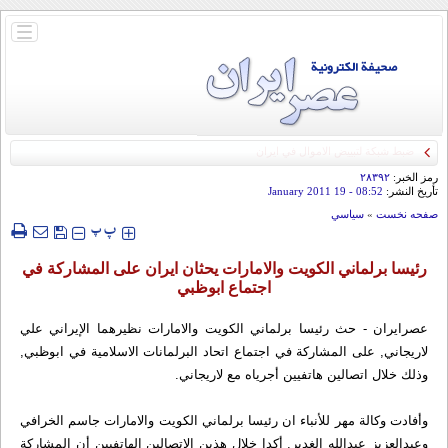
باز
و
بسته
کردن
منو
رمز الخبر:
۲۸۳۹۲
تأريخ النشر:
08:52
- 19 January 2011
صفحه نخست
»
سياسي
‍‍‍ پ
پ
رئيسا برلماني الكويت والامارات يحثان ايران على المشاركة في
اجتماع ابوظبي
عصرايران - حث رئيسا برلماني الكويت والامارات نظيرهما الإيراني علي
لاريجاني, على المشاركة في اجتماع اتحاد البرلمانات الاسلامية في ابوظبي,
وذلك خلال اتصالين هاتفيين أجرياه مع لاريجاني.
وأفادت وكالة مهر للأنباء ان رئيسا برلماني الكويت والامارات جاسم الخرافي
وعبدالعزيز عبدالله الغدير, أكدا خلال هذين الاتصالين الهاتفيين أن المشاركة