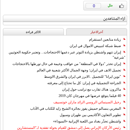
0
آراء المشاهدين
آخرالاخبار
الاکثر قراءة
زيادة متابعين انستقرام
ضبط شبكة لتبييض الاموال في ايران
إيران تتهم واشنطن بزيادة التوتر عبر دعمها الاحتجاجات... وتعتبر حكومة الحوثيين
"شرعية"
إيران تحذر "دولا في المنطقة" من عواقب وخيمة في حال تورطها بالاحتجاجات
تجميل الانف في ايران؛ وجهة الجمال الأكثر شعبية في العالم
"نوين ايرانا" للتجميل ..الابرز في ايران والشرق الاوسط
الجراحة التجميلية في إيران: كل ما تحتاج إلى معرفته
ماكرون: هناك تقارب مع ترامب حول إيران
40 فيلما يتوقع عرضها في مهرجان كان 2019
رحيل السينمائي الروسي الرائد مارلن خوتسييف
المغربي بنسالم حميش يفوز بجائزة الشيخ زايد للكتاب في الآداب
تطوير التعاون الأكاديمي بين طهران وسيول
واشنطن تحذّر بغداد من اللعبة الإيرانية «السوداء»
رئيس الأركان الإيراني يصل إلى دمشق للقيام بجولة تفقدية لـ"المستشارين