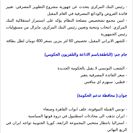
- رئيس البنك المركزي يتحدث عن جهوزية مشروع التطوير المصرفي: تغيير
فائدة القروض والودائع المصرفية في العام المقبل
- امين مجمع تشخصيص مصلحة النظام يؤكد على استمرار استقلالية البنك
المركزي: انتخاب وتنحية وتعيين رئيس البنك المركزي، مايزال من مسؤوليات
رئيس الجمهورية
- للشهر الايراني المقبل، تخصيص 60 لتر بنزين بسعر 400 تومان لطل بطاقة
جام جم: (الناطقةباسم الاذاعة والتلفزیون الحکومي)
- الشعب التونسي لا يقبل بالحكومة الجديدة
- سعر الفائدة المصرفية يتغير
- قطبي: سنهزم اي منافس
جوان:( محافظة تدعم الحكومة)
- تونس القنبلة الموقوتة، خلف ابواب القاهرة وصنعاء
- ايران تذهب الى محادثات اسطنبول في ذروة قوتها السياسية
- استراليا بانتظار منتخبي المجموعة الرابعة، كوريا الجنوبية تواجه ايران في
الربع النهائي