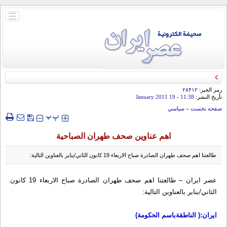
باز
و
بسته
کردن
منو
رمز الخبر:
۲۸۴۱۲
تأريخ النشر:
11:38
- 19 January 2011
صفحه نخست
»
سياسي
‍‍‍ پ
پ
اهم عناوين صحف طهران الصباحية
طالعتنا اهم صحف طهران الصادرة صباح الاربعاء 19 كانون الثاني/يناير بالعناوين التالية:
عصر ايران – طالعتنا اهم صحف طهران الصادرة صباح الاربعاء 19 كانون
الثاني/يناير بالعناوين التالية:
ايران:( الناطقةباسم الحکومة)