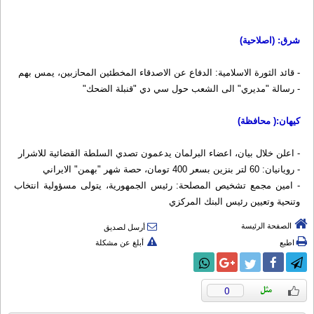
شرق: (اصلاحية)
- قائد الثورة الاسلامية: الدفاع عن الاصدقاء المخطئين المحازبين، يمس بهم
- رسالة "مديري" الى الشعب حول سي دي "قنبلة الضحك"
كيهان:( محافظة)
- اعلن خلال بيان، اعضاء البرلمان يدعمون تصدي السلطة القضائية للاشرار
- رويانيان: 60 لتر بنزين بسعر 400 تومان، حصة شهر "بهمن" الايراني
- امين مجمع تشخيص المصلحة: رئيس الجمهورية، يتولى مسؤولية انتخاب
وتنحية وتعيين رئيس البنك المركزي
الصفحة الرئيسة
أرسل لصديق
اطبع
أبلغ عن مشكلة
0