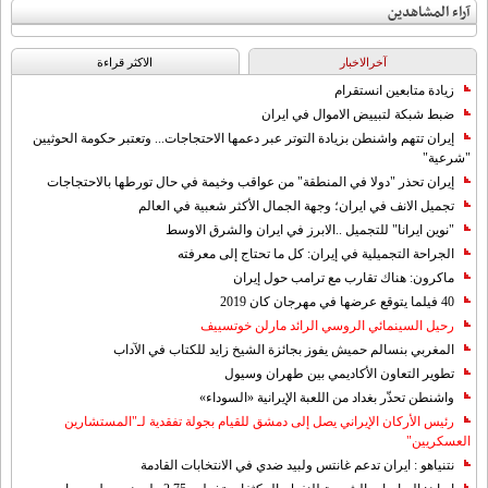
آراء المشاهدين
آخرالاخبار
الاکثر قراءة
زيادة متابعين انستقرام
ضبط شبكة لتبييض الاموال في ايران
إيران تتهم واشنطن بزيادة التوتر عبر دعمها الاحتجاجات... وتعتبر حكومة الحوثيين
"شرعية"
إيران تحذر "دولا في المنطقة" من عواقب وخيمة في حال تورطها بالاحتجاجات
تجميل الانف في ايران؛ وجهة الجمال الأكثر شعبية في العالم
"نوين ايرانا" للتجميل ..الابرز في ايران والشرق الاوسط
الجراحة التجميلية في إيران: كل ما تحتاج إلى معرفته
ماكرون: هناك تقارب مع ترامب حول إيران
40 فيلما يتوقع عرضها في مهرجان كان 2019
رحيل السينمائي الروسي الرائد مارلن خوتسييف
المغربي بنسالم حميش يفوز بجائزة الشيخ زايد للكتاب في الآداب
تطوير التعاون الأكاديمي بين طهران وسيول
واشنطن تحذّر بغداد من اللعبة الإيرانية «السوداء»
رئيس الأركان الإيراني يصل إلى دمشق للقيام بجولة تفقدية لـ"المستشارين
العسكريين"
نتنياهو : ايران تدعم غانتس ولبيد ضدي في الانتخابات القادمة