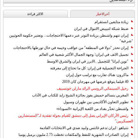
آخرالاخبار
الاکثر قراءة
زيادة متابعين انستقرام
ضبط شبكة لتبييض الاموال في ايران
إيران تتهم واشنطن بزيادة التوتر عبر دعمها الاحتجاجات... وتعتبر حكومة الحوثيين
"شرعية"
إيران تحذر "دولا في المنطقة" من عواقب وخيمة في حال تورطها بالاحتجاجات
تجميل الانف في ايران؛ وجهة الجمال الأكثر شعبية في العالم
"نوين ايرانا" للتجميل ..الابرز في ايران والشرق الاوسط
الجراحة التجميلية في إيران: كل ما تحتاج إلى معرفته
ماكرون: هناك تقارب مع ترامب حول إيران
40 فيلما يتوقع عرضها في مهرجان كان 2019
رحيل السينمائي الروسي الرائد مارلن خوتسييف
المغربي بنسالم حميش يفوز بجائزة الشيخ زايد للكتاب في الآداب
تطوير التعاون الأكاديمي بين طهران وسيول
واشنطن تحذّر بغداد من اللعبة الإيرانية «السوداء»
رئيس الأركان الإيراني يصل إلى دمشق للقيام بجولة تفقدية لـ"المستشارين
العسكريين"
نتنياهو : ايران تدعم غانتس ولبيد ضدي في الانتخابات القادمة
إيران: الصادرات الشهریة للنفط والمكثفات تخطت 2.75 مليون برميل يوميا