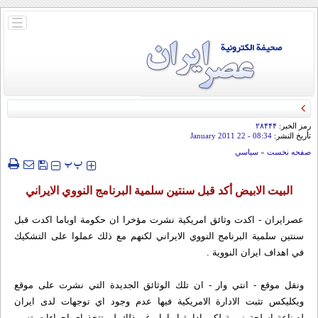
باز
و
بسته
کردن
منو
رمز الخبر:
۲۸۴۴۴
تأريخ النشر:
08:34
- 22 January 2011
صفحه نخست
»
سياسي
‍‍‍ پ
پ
البيت الابيض أكد قبل سنتين سلمية البرنامج النووي الايراني
عصرايران - اكدت وثائق امريكية نشرت مؤخرا ان حكومة اوباما اكدت قبل
سنتين سلمية البرنامج النووي الايراني لكنهم مع ذلك عملوا على التشكيك
في اهداف ايران النووية .
ونقل موقع - انتي وار - ان تلك الوثائق الجديدة التي نشرت على موقع
ويكليكس تثبت الادارة الامريكية فيها عدم وجود اي توجهات لدى ايران
لصناعة اسلحة نووية لكن ادارة اوباما رغم ذلك لم تتخذ اي اجراءات تسير