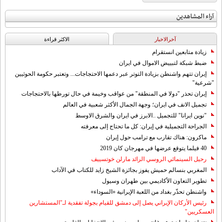
آراء المشاهدين
آخرالاخبار
الاکثر قراءة
زيادة متابعين انستقرام
ضبط شبكة لتبييض الاموال في ايران
إيران تتهم واشنطن بزيادة التوتر عبر دعمها الاحتجاجات... وتعتبر حكومة الحوثيين
"شرعية"
إيران تحذر "دولا في المنطقة" من عواقب وخيمة في حال تورطها بالاحتجاجات
تجميل الانف في ايران؛ وجهة الجمال الأكثر شعبية في العالم
"نوين ايرانا" للتجميل ..الابرز في ايران والشرق الاوسط
الجراحة التجميلية في إيران: كل ما تحتاج إلى معرفته
ماكرون: هناك تقارب مع ترامب حول إيران
40 فيلما يتوقع عرضها في مهرجان كان 2019
رحيل السينمائي الروسي الرائد مارلن خوتسييف
المغربي بنسالم حميش يفوز بجائزة الشيخ زايد للكتاب في الآداب
تطوير التعاون الأكاديمي بين طهران وسيول
واشنطن تحذّر بغداد من اللعبة الإيرانية «السوداء»
رئيس الأركان الإيراني يصل إلى دمشق للقيام بجولة تفقدية لـ"المستشارين
العسكريين"