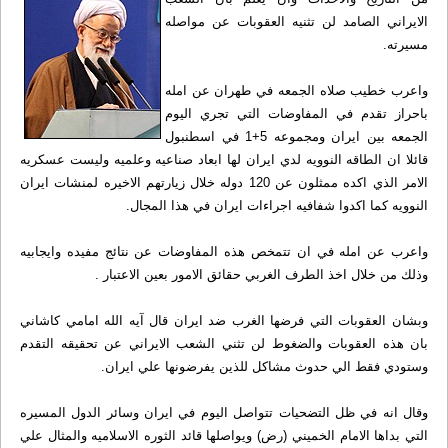
الايراني الصامد لن تثنيه العقوبات عن مواصله
مسيرته.
واعرب خطيب صلاه الجمعه في طهران عن امله
باحراز تقدم في المفاوضات التي تجري اليوم
الجمعه بين ايران ومجموعه 5+1 في اسطنبول
قائلا ان الطاقه النوويه لدي ايران لها ابعاد صناعيه وعلميه وليست عسكريه
الامر الذي اكده ممثلون عن 120 دوله خلال زيارتهم الاخيره لمنشات ايران
النوويه كما اكدوا شفافيه اجراءات ايران في هذا المجال.
واعرب عن امله في ان تتمخص هذه المفاوضات عن نتائج مفيده وايجابيه
وذلك من خلال اخذ الطرف الغربي حقائق الامور بعين الاعتبار .
وبشان العقوبات التي فرضها الغرب ضد ايران قال آيه الله امامي كاشاني
بان هذه العقوبات والضغوط لن تثني الشعب الايراني عن تحقيقه التقدم
وستودي فقط الي حدوث مشاكل للذين يفرضونها علي ايران.
وقال انه في ظل التضحيات تتواصل اليوم في ايران وسائر الدول المسيره
التي بداها الامام الخميني (رض) ويواصلها قائد الثوره الاسلاميه والمثال علي