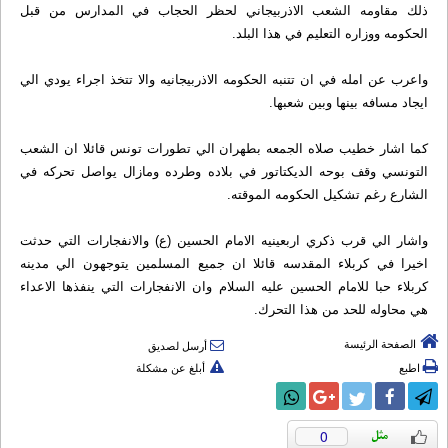
ذلك مقاومه الشعب الاذربيجاني لحظر الحجاب في المدارس من قبل
الحكومه ووزاره التعليم في هذا البلد.
واعرب عن امله في ان تتنبه الحكومه الاذربيجانيه والا تتخذ اجراء يودي الي
ايجاد مسافه بينها وبين شعبها.
كما اشار خطيب صلاه الجمعه بطهران الي تطورات تونس قائلا ان الشعب
التونسي وقف بوحه الديكتاتور في بلاده وطرده ومازال يواصل تحركه في
الشارع رغم تشكيل الحكومه الموقته.
واشار الي قرب ذكري اربعينيه الامام الحسين (ع) والانفجارات التي حدثت
اخيرا في كربلاء المقدسه قائلا ان جميع المسلمين يتوجهون الي مدينه
كربلاء حبا للامام الحسين عليه السلام وان الانفجارات التي ينفذها الاعداء
هي محاوله للحد من هذا التحرك.
الصفحة الرئيسة
أرسل لصديق
اطبع
أبلغ عن مشكلة
0