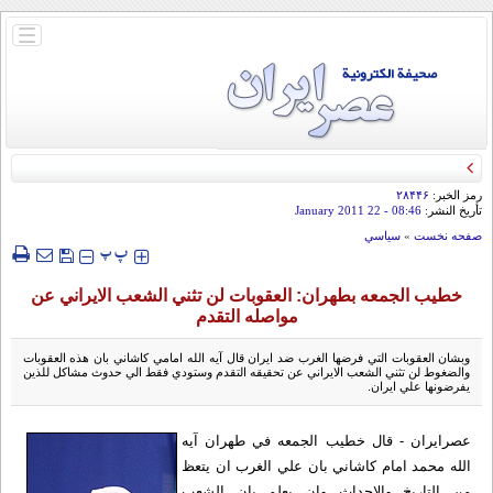
باز
و
بسته
کردن
منو
رمز الخبر:
۲۸۴۴۶
تأريخ النشر:
08:46
- 22 January 2011
صفحه نخست
»
سياسي
‍‍‍ پ
پ
خطيب الجمعه بطهران: العقوبات لن تثني الشعب الايراني عن
مواصله التقدم
وبشان العقوبات التي فرضها الغرب ضد ايران قال آيه الله امامي كاشاني بان هذه العقوبات
والضغوط لن تثني الشعب الايراني عن تحقيقه التقدم وستودي فقط الي حدوث مشاكل للذين
يفرضونها علي ايران.
عصرايران - قال خطيب الجمعه في طهران آيه
الله محمد امام كاشاني بان علي الغرب ان يتعظ
من التاريخ والاحداث وان يعلم بان الشعب