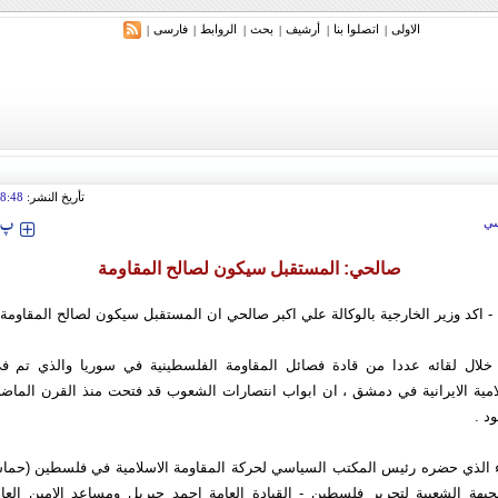
الاولی
اتصلوا بنا
أرشیف
بحث
الروابط
فارسی
|
|
|
|
|
|
تأريخ النشر:
8:48
‍‍‍ پ
ي
صالحي: المستقبل سيكون لصالح المقاومة
 - اكد وزير الخارجية بالوكالة علي اكبر صالحي ان المستقبل سيكون لصالح المقاومة 
لال لقائه عددا من قادة فصائل المقاومة الفلسطينية في سوريا والذي تم ف
لامية الايرانية في دمشق ، ان ابواب انتصارات الشعوب قد فتحت منذ القرن الماضي
د .
اء الذي حضره رئيس المكتب السياسي لحركة المقاومة الاسلامية في فلسطين (حم
لجبهة الشعبية لتحرير فلسطين - القيادة العامة احمد جبريل ومساعد الامين العا