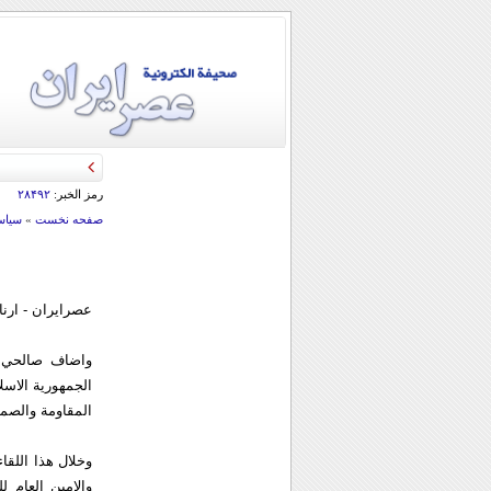
رمز الخبر:
۲۸۴۹۲
صفحه نخست
»
سياس
عصرايران - ارنا
واضاف صالحي خ
الجمهورية الاس
المقاومة والصمو
وخلال هذا اللق
والامين العام ل