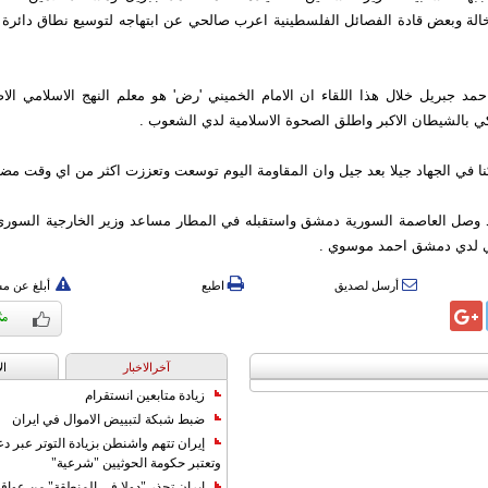
نخالة وبعض قادة الفصائل الفلسطينية اعرب صالحي عن ابتهاجه لتوسيع نطاق دائرة
حمد جبريل خلال هذا اللقاء ان الامام الخميني 'رض' هو معلم النهج الاسلامي ال
ركي بالشيطان الاكبر واطلق الصحوة الاسلامية لدي الشعوب .
ركنا في الجهاد جيلا بعد جيل وان المقاومة اليوم توسعت وتعززت اكثر من اي وقت مض
 وصل العاصمة السورية دمشق واستقبله في المطار مساعد وزير الخارجية السور
ني لدي دمشق احمد موسوي .
أرسل لصديق
اطبع
أبلغ عن م
آخرالاخبار
ال
زيادة متابعين انستقرام
ضبط شبكة لتبييض الاموال في ايران
إيران تتهم واشنطن بزيادة التوتر عبر دع
وتعتبر حكومة الحوثيين "شرعية"
إيران تحذر "دولا في المنطقة" من عوا