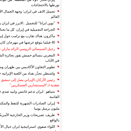
تورطها بالاحتجاجات
تجميل الانف في ايران؛ وجهة الجمال ال
العالم
"نوين ايرانا" للتجميل ..الابرز في ايرا
الجراحة التجميلية في إيران: كل ما تحتا
ماكرون: هناك تقارب مع ترامب حول إير
40 فيلما يتوقع عرضها في مهرجان كان 2019
رحيل السينمائي الروسي الرائد مارلن
المغربي بنسالم حميش يفوز بجائزة الشي
في الآداب
تطوير التعاون الأكاديمي بين طهران و
واشنطن تحذّر بغداد من اللعبة الإيرانية 
رئيس الأركان الإيراني يصل إلى دمشق ل
تفقدية لـ"المستشارين العسكريين"
نتنياهو : ايران تدعم غانتس ولبيد ضدي ف
القادمة
مليون برميل يوميا
ظريف: تصريحات وزير الخارجية الأمريكي
بالواقع
اللواء صفوي: استراتيجية ايران حيال الأع