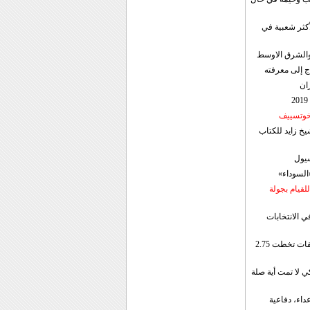
أكثر شعبية في
ن والشرق الاوسط
ج إلى معرفته
ان
 خوتسييف
خ زايد للكتاب
سيول
«السوداء»
لقيام بجولة
ي الانتخابات
إيران: الصادرات الشهریة للنفط والمكثفات تخطت 2.75
 لا تمت أية صلة
داء، دفاعية