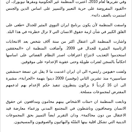
وفي تقريرها لعام 2010، اعتبرت المنظمة غير الحكومية ومقرها نيويورك، ان
«القيود المفروضة على حرية التعبير والتمييز على اساس الدين والجنس
استمرت بالعنف ذاته».
واسفت المنظمة لأن يكون برنامج ايران النووي المثير للجدال «طغى على
القلق الكبير في شأن ازمة حقوق الانسان التي لا تزال خطرة» في هذا البلد.
واشارت المنظمة الى اعتقال اكثر من ستة آلاف شخص بعد الانتخابات
الرئاسية المثيرة للجدال في 2009. وأضافت المنظمة ان «المحققين
استخدموا التعذيب لانتزاع اعترافات اصدر النظام القضائي على اساسها
احكاماً بالسجن لفترات طويلة وحتى عقوبة الإعدام» على موقوفين.
ولفتت «هيومن رايتس» الى ان ايران اعدمت ما لا يقل عن تسعة «منشقين
سياسيين» منذ تشرين الثاني (نوفمبر) 2009 دينوا بتهمة «الحرابة»، مشيرة
الى ان 16 كردياً لا يزالون ينتظرون تنفيذ حكم الإعدام بهم لدعمهم
المفترض لمجموعات مسلحة.
وتابعت المنظمة ان «مئات الاشخاص بينهم محامون ومدافعون عن حقوق
الانسان وصحافيون وناشطون في المجتمع المدني وزعماء معارضة قيد
الاعتقال من دون محاكمة». ودان التقرير ايضاً التمييز بحق المجموعات
الدينية التي تشكل اقلية بينها السّنّة والبهائيون والصوفيون والمسيحيون.