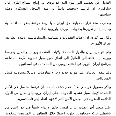
العدول عن تخصيب اليورانيوم الذي قد يؤدي الى إنتاج السلاح الذري، قال
ساركوزي ان فرنسا «تتحفظ دائماً عن مبدأ التدخل العسكري وهذه
سياستها».
وصدرت ستة قرارات دولية بحق ايران منها اربعة مرفقة بعقوبات اقتصادية
وسياسية تم تعزيزها بعقوبات اميركية واوروبية احادية.
وقال ساركوزي ان «هناك العقوبات والسياسة والديبلوماسية. وبهذه الطريقة
نحرك الأمور».
ولم تتوصل ايران والدول الست (الولايات المتحدة وروسيا والصين وفرنسا
وبريطانيا اضافة الى المانيا) الى اتفاق حول سبل تسوية الأزمة المتعلقة
ببرنامج ايران النووي في اختتام يومين من المباحثات في اسطنبول.
ولم يتفق الجانبان على موعد جديد لإجراء مفاوضات، وتبادلا مسؤولية فشل
المحادثات.
وذكر مسؤول فرنسي طالبًا عدم كشف اسمه، ان فرنسا ستعمل في الأمم
المتحدة لإيجاد سبل تشديد العقوبات على ايران. وروسيا والصين من الدول
الدائمة العضوية في مجلس الأمن التي لا تؤيد اتخاذ إجراءات قسرية.
على صعيد آخر، نفذت ايران امس، حكم الإعدام شنقاً في حق اثنين من
ناشطي حركة «مجاهدين خلق» اعتقلا خلال التظاهرات المناهضة للحكومة