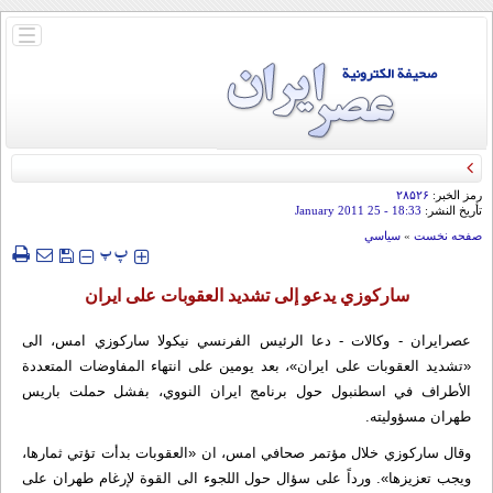
باز
و
بسته
کردن
منو
رمز الخبر:
۲۸۵۲۶
تأريخ النشر:
18:33
- 25 January 2011
صفحه نخست
»
سياسي
‍‍‍ پ
پ
ساركوزي يدعو إلى تشديد العقوبات على ايران
عصرایران - وکالات - دعا الرئيس الفرنسي نيكولا ساركوزي امس، الى
«تشديد العقوبات على ايران»، بعد يومين على انتهاء المفاوضات المتعددة
الأطراف في اسطنبول حول برنامج ايران النووي، بفشل حملت باريس
طهران مسؤوليته.
وقال ساركوزي خلال مؤتمر صحافي امس، ان «العقوبات بدأت تؤتي ثمارها،
ويجب تعزيزها». ورداً على سؤال حول اللجوء الى القوة لإرغام طهران على