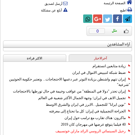
الصفحة الرئيسة
أرسل لصديق
اطبع
أبلغ عن مشكلة
0
آراء المشاهدين
آخرالاخبار
الاکثر قراءة
زيادة متابعين انستقرام
ضبط شبكة لتبييض الاموال في ايران
إيران تتهم واشنطن بزيادة التوتر عبر دعمها الاحتجاجات... وتعتبر حكومة الحوثيين
"شرعية"
إيران تحذر "دولا في المنطقة" من عواقب وخيمة في حال تورطها بالاحتجاجات
تجميل الانف في ايران؛ وجهة الجمال الأكثر شعبية في العالم
"نوين ايرانا" للتجميل ..الابرز في ايران والشرق الاوسط
الجراحة التجميلية في إيران: كل ما تحتاج إلى معرفته
ماكرون: هناك تقارب مع ترامب حول إيران
40 فيلما يتوقع عرضها في مهرجان كان 2019
رحيل السينمائي الروسي الرائد مارلن خوتسييف