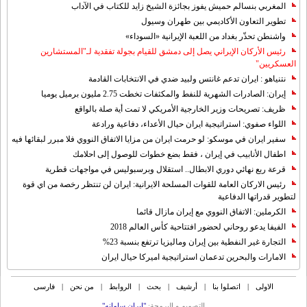
المغربي بنسالم حميش يفوز بجائزة الشيخ زايد للكتاب في الآداب
تطوير التعاون الأكاديمي بين طهران وسيول
واشنطن تحذّر بغداد من اللعبة الإيرانية «السوداء»
رئيس الأركان الإيراني يصل إلى دمشق للقيام بجولة تفقدية لـ"المستشارين
العسكريين"
نتنياهو : ايران تدعم غانتس ولبيد ضدي في الانتخابات القادمة
إيران: الصادرات الشهریة للنفط والمكثفات تخطت 2.75 مليون برميل يوميا
ظريف: تصريحات وزير الخارجية الأمريكي لا تمت أية صلة بالواقع
اللواء صفوي: استراتيجية ايران حيال الأعداء، دفاعية ورادعة
سفير ايران في موسكو: لو حرمت ايران من مزايا الاتفاق النووي فلا مبرر لبقائها فيه
اطفال الأنابيب في إيران ، فقط بضع خطوات للوصول إلى احلامك
قرعة ربع نهائي دوري الابطال.. استقلال وبرسبوليس في مواجهات قطرية
رئيس الاركان العامة للقوات المسلحة الايرانية: ايران لن تنتظر رخصة من اي قوة
لتطوير قدراتها الدفاعية
الكرملين: الاتفاق النووي مع إيران مازال قائما
الفيفا يدعو روحاني لحضور افتتاحية كأس العالم 2018
التجارة غیر النفطیة بین إیران ومالیزیا ترتفع بنسبة 23%
الامارات والبحرين تدعمان استراتيجية اميركا حيال ايران
الاولی
|
اتصلوا بنا
|
أرشیف
|
بحث
|
الروابط
|
من نحن
|
فارسی
التصمیم و البرمجة:
"ایران سامانه"