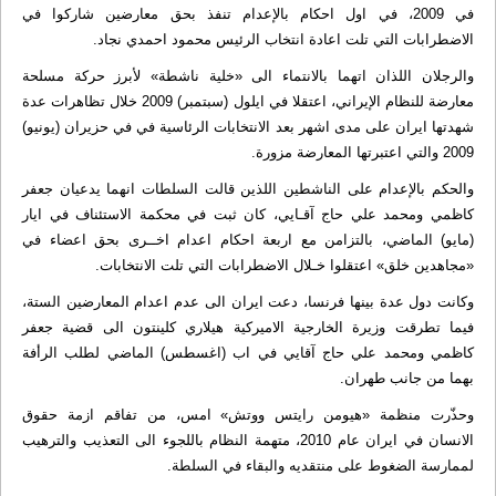
في 2009، في اول احكام بالإعدام تنفذ بحق معارضين شاركوا في
الاضطرابات التي تلت اعادة انتخاب الرئيس محمود احمدي نجاد.
والرجلان اللذان اتهما بالانتماء الى «خلية ناشطة» لأبرز حركة مسلحة
معارضة للنظام الإيراني، اعتقلا في ايلول (سبتمبر) 2009 خلال تظاهرات عدة
شهدتها ايران على مدى اشهر بعد الانتخابات الرئاسية في في حزيران (يونيو)
2009 والتي اعتبرتها المعارضة مزورة.
والحكم بالإعدام على الناشطين اللذين قالت السلطات انهما يدعيان جعفر
كاظمي ومحمد علي حاج آقـايي، كان ثبت في محكمة الاستئناف في ايار
(مايو) الماضي، بالتزامن مع اربعة احكام اعدام اخــرى بحق اعضاء في
«مجاهدين خلق» اعتقلوا خـلال الاضطرابات التي تلت الانتخابات.
وكانت دول عدة بينها فرنسا، دعت ايران الى عدم اعدام المعارضين الستة،
فيما تطرقت وزيرة الخارجية الاميركية هيلاري كلينتون الى قضية جعفر
كاظمي ومحمد علي حاج آقايي في اب (اغسطس) الماضي لطلب الرأفة
بهما من جانب طهران.
وحذّرت منظمة «هيومن رايتس ووتش» امس، من تفاقم ازمة حقوق
الانسان في ايران عام 2010، متهمة النظام باللجوء الى التعذيب والترهيب
لممارسة الضغوط على منتقديه والبقاء في السلطة.