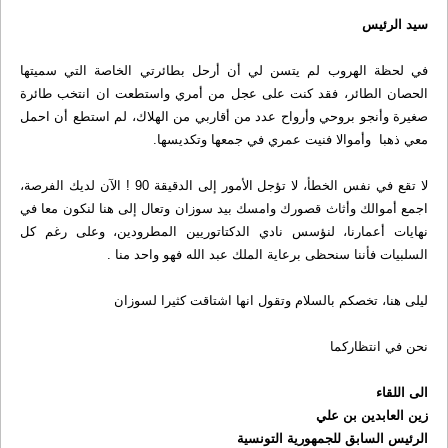
سيد الرئیس
في لحظة الهروب لم يتسن لي أن أرحل بطائرتي الخاصة التي سميتها
الحصان الطائر، فقد كنت على عجل من أمري واستطعت ان انتخب طائرة
صغيرة وأنجو بروحي وأرواح عدد من أقاربي من الهلاك، لم استطع أن احمل
معي ذهبا وأموالا فنيت عمري في جمعها وتكديسها.
لا تقع في نفس الخطأ، لا تؤجل الأمور إلى الدقيقة 90 ! الآن لديك الفرصة،
اجمع أموالك وأثاث قصورك وامسك بيد سوزان وتعال إلى هنا لنكون معا في
نهايات أعمارنا، لنؤسس نادي الدكتاتوريين المطرودين، وعلى رغم كل
السلبيات فأننا سنحظى برعاية الملك عبد الله فهو واحد منا .
ليلى هنا، تخصكم بالسلام وتقول انها اشتاقت كثيرا لسوزان
نحن في انتظاركما
الى اللقاء
زين العابدين بن علي
الرئيس السابق للجمهورية التونسية