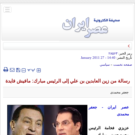
باز
و
بسته
کردن
منو
رمز الخبر:
۲۸۵۶۳
تأريخ النشر:
14:40
- 27 January 2011
صفحه نخست
»
سياسي
‍‍‍ پ
پ
رسالة من زين العابدين بن علي إلى الرئيس مبارك: مافيش فايدة
جعفر محمدی
عصر ایران - جعفر
محمدی
عزيزي فخامة الرئیس
محمد حسني مبارك