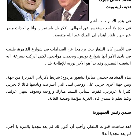
تحية طيبة وبعد،
في هذه الأيام حيث أقيم
في جدة ولا أحد يستفسر عن أحوالي، أفكر بك باستمرار، وأتابع أحداث مصر
عبر جهاز تلفاز أهداه لي الملك عبد الله متفضلا.
في الأمس كان التلفاز يبث برنامجا عن الصدامات في شوارع القاهرة، ظننت
في بادئ الأمر أنها شوارع تونس، وتجددت مواجعي، لكني أدركت بسرعة أنه
الشعب المصري وقد بدأ هو الآخر ثورته للإطاحة بك .
هذه المشاهد جعلتني متأثرا بشعور مزدوج: شريط ذكرياتي المريرة من جهة،
ومن جهة أخرى حزني على زوجتي ليلى التي أسرعت وناديتها قائلا لا تحزني
كثيرا يا عزيزتي، فقريبا سيأتي السيد مبارك وزوجته وسوف تنتهي عزلتنا.
وكما تعلم يا سيدي فان الغربة مؤلمة وصعبة للغاية.
سيدي رئيس الجمهورية
لقد شاهدت قنوات التلفاز، وأحب أن أقول لك لم يعد مجديا بالمرة يا أخي،
لم يعد مجديا أبدا!