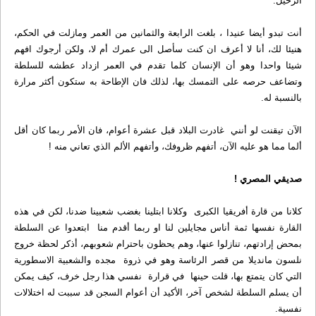
الرحيل.
أنت تبدو أيضا عنيدا ، بلغت الرابعة والثمانين من العمر ومازلت في الحكم،
هنيئا لك، أنا لا أعرف ان كنت سأصل الى عمرك أم لا، ولكن أرجوك افهم
شيئا واحدا وهو أن الإنسان كلما تقدم في العمر ازداد عطشه للسلطة
وتضاعف حرصه على التمسك بها، لذلك فان الإطاحة به ستكون أكثر مرارة
بالنسبة له.
الآن تيقنت لو أنني غادرت البلاد قبل عشرة أعوام، فان الأمر ربما كان أقل
ألما مما هو عليه الآن، أتفهم ظروفك، وأتفهم الألم الذي تعاني منه !
صديقي المصري !
كلانا من قارة أفريقيا الكبرى وكلانا ابتلينا بغضب شعبينا ضدنا، لكن في هذه
القارة نفسها ثمة أناس مجايلين لنا او ربما أقدم منا ابتعدوا عن السلطة
بمحض إرادتهم، تنازلوا عنها، وهم يحظون باحترام شعوبهم، أذكر لحظة خروج
نلسون مانديلا من قصر الرئاسة وهو في ذروة مجده والشعبية الاسطورية
التي كان يتمتع بها، قلت حينها في قرارة نفسي هذا رجل خرف، كيف يمكن
أن يسلم السلطة لشخص آخر، الأكيد أن أعوام السجن قد سببت له اختلالات
نفسية.