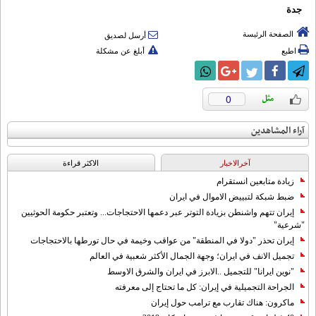
جدة
الصفحة الرئيسة
أرسل لصديق
اطبع
أبلغ عن مشكلة
0
آراء المشاهدين
آخرالاخبار
الاکثر قراءة
زيادة متابعين انستقرام
ضبط شبكة لتبييض الاموال في ايران
إيران تتهم واشنطن بزيادة التوتر عبر دعمها الاحتجاجات... وتعتبر حكومة الحوثيين
"شرعية"
إيران تحذر "دولا في المنطقة" من عواقب وخيمة في حال تورطها بالاحتجاجات
تجميل الانف في ايران؛ وجهة الجمال الأكثر شعبية في العالم
"نوين ايرانا" للتجميل ..الابرز في ايران والشرق الاوسط
الجراحة التجميلية في إيران: كل ما تحتاج إلى معرفته
ماكرون: هناك تقارب مع ترامب حول إيران