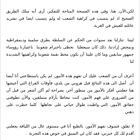
لكن،الآن، هنا، وفي هذه الفسحة المتاحة للتفكير، أرى أنه سلك الطريق
الصحيح اذ لم يتسبب في كراهية الشعب له ولم يتسبب ايضا في تشريد
عائلته للعيش في الغربة.
ليتنا تنازلنا بعد سنوات من الحكم عن السلطة بطرق سلمية وديمقراطية
وبمحض إرادتنا، ذلك كان سيجعلنا نحظى باحترام شعوبنا باعتبارنا رؤوساء
جمهور سابقين وما كان علينا أن نكون محط نقمة شعوبنا وكراهيتها الشديدة
لنا .
أعرف أن من الصعب عليك أن تفهم هذه الأمور، لم يكن باستطاعتي أنا أيضا
أن أصل الى هذه النتائج قبل هروبي من بلدي، فأوقات الفراغ التي أعيشها
هنا جعلتني أفكر بالأمور من منظور آخر، بصراحة لم أكن أشعر من قبل أن
من الضروري علي فهم الأمور، كنت محاطا بأزلام متملقين، والآن تطوقني
حقائق الأمور، التي واظبت طوال حياتي على تجاهلها كلما خطرت على
ذهني .
لا تقلق، فسوف تفهم الأمور، بالطبع أنا في مستوى عال من اللياقة يجعلني
أقدم لك كل خبرتي، فقد كان لي السبق في خوض هذه التجربة .