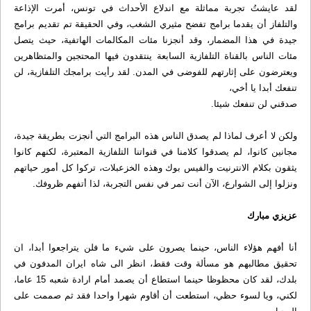
لقد عايشتُ تجربة مماثلة مع اندلاع الأحداث في تونس، أمرت الإذاعة
والتلفاز أن يقدما برامج تفضح مثيري الشغب، وفي الحقيقة تم تقديم برامج
جيدة في هذا المضمار، وقد أنجزنا مئات المكالمات الهاتفية، حيث يتصل
مئات الناس بالقناة التلفازية السابعة ينتقدون فيها المحتجين والمتظاهرين
ويعترضون على إثارتهم للفوضى في المدن. لقد رأيت برامجك التلفازية، لن
تنفعك أبدا يا أخي،
صدقني لن تنفعك شيئا.
ولكن لا أعرف لماذا لم يصدق الناس هذه البرامج التي أنجزت بطريقة جيدة،
مجانين كانوا، لم يصدقوا كلامنا في قنواتنا التلفازية المعتبرة، لكنهم كانوا
يثقون بكلام الانترنيت والفيس بوك وهذه الخزعبلات، تركوا كل أمور حياتهم
ونزلوا إلى الشوارع، الآن أنت تمر في نفس التجربة، لذا أتفهم ظروفك.
عزيزي مبارك
أنا أفهم هؤلاء الناس، حينما يصرون على شيء ما فلن يتراجعوا أبدا، ان
تحقيق مطالبهم هو مسألة وقت فقط، انظر الى شاه ايران المدفون في
بلدك، لقد كان محظوظا حينما استطاع أن يصمد أمام ارادة شعبه 15 عاما،
لكني، ويا لسوء حظي، استطعت أن أقاوم شهرا واحدا فقد ثم صممت على