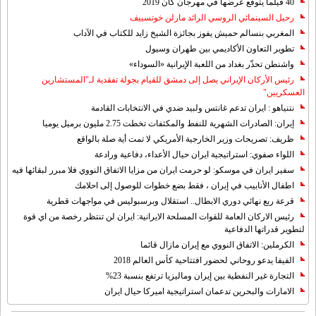
40 فيلما يتوقع عرضها في مهرجان كان 2019
رحيل السينمائي الروسي الرائد مارلن خوتسييف
المغربي بنسالم حميش يفوز بجائزة الشيخ زايد للكتاب في الآداب
تطوير التعاون الأكاديمي بين طهران وسيول
واشنطن تحذّر بغداد من اللعبة الإيرانية «السوداء»
رئيس الأركان الإيراني يصل إلى دمشق للقيام بجولة تفقدية لـ"المستشارين
العسكريين"
نتنياهو : ايران تدعم غانتس ولبيد ضدي في الانتخابات القادمة
إيران: الصادرات الشهریة للنفط والمكثفات تخطت 2.75 مليون برميل يوميا
ظريف: تصريحات وزير الخارجية الأمريكي لا تمت أية صلة بالواقع
اللواء صفوي: استراتيجية ايران حيال الأعداء، دفاعية ورادعة
سفير ايران في موسكو: لو حرمت ايران من مزايا الاتفاق النووي فلا مبرر لبقائها فيه
اطفال الأنابيب في إيران ، فقط بضع خطوات للوصول إلى احلامك
قرعة ربع نهائي دوري الابطال.. استقلال وبرسبوليس في مواجهات قطرية
رئيس الاركان العامة للقوات المسلحة الايرانية: ايران لن تنتظر رخصة من اي قوة
لتطوير قدراتها الدفاعية
الكرملين: الاتفاق النووي مع إيران مازال قائما
الفيفا يدعو روحاني لحضور افتتاحية كأس العالم 2018
التجارة غیر النفطیة بین إیران ومالیزیا ترتفع بنسبة 23%
الامارات والبحرين تدعمان استراتيجية اميركا حيال ايران