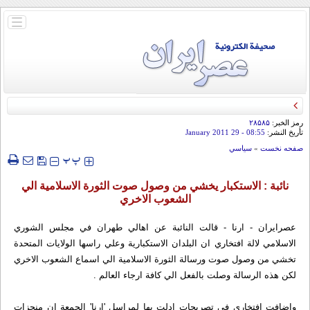
باز
و
بسته
کردن
منو
رمز الخبر:
۲۸۵۸۵
تأريخ النشر:
08:55
- 29 January 2011
صفحه نخست
»
سياسي
‍‍‍ پ
پ
نائبة : الاستكبار يخشي من وصول صوت الثورة الاسلامية الي
الشعوب الاخري
عصرايران - ارنا - قالت النائبة عن اهالي طهران في مجلس الشوري
الاسلامي لالة افتخاري ان البلدان الاستكبارية وعلي راسها الولايات المتحدة
تخشي من وصول صوت ورسالة الثورة الاسلامية الي اسماع الشعوب الاخري
لكن هذه الرسالة وصلت بالفعل الي كافة ارجاء العالم .
واضافت افتخاري في تصريحات ادلت بها لمراسل 'ارنا' الجمعة ان منجزات