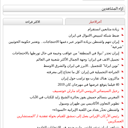
آراء المشاهدين
آخرالاخبار
الاکثر قراءة
زيادة متابعين انستقرام
ضبط شبكة لتبييض الاموال في ايران
إيران تتهم واشنطن بزيادة التوتر عبر دعمها الاحتجاجات... وتعتبر حكومة الحوثيين
"شرعية"
إيران تحذر "دولا في المنطقة" من عواقب وخيمة في حال تورطها بالاحتجاجات
تجميل الانف في ايران؛ وجهة الجمال الأكثر شعبية في العالم
"نوين ايرانا" للتجميل ..الابرز في ايران والشرق الاوسط
الجراحة التجميلية في إيران: كل ما تحتاج إلى معرفته
ماكرون: هناك تقارب مع ترامب حول إيران
40 فيلما يتوقع عرضها في مهرجان كان 2019
رحيل السينمائي الروسي الرائد مارلن خوتسييف
المغربي بنسالم حميش يفوز بجائزة الشيخ زايد للكتاب في الآداب
تطوير التعاون الأكاديمي بين طهران وسيول
واشنطن تحذّر بغداد من اللعبة الإيرانية «السوداء»
رئيس الأركان الإيراني يصل إلى دمشق للقيام بجولة تفقدية لـ"المستشارين
العسكريين"
نتنياهو : ايران تدعم غانتس ولبيد ضدي في الانتخابات القادمة