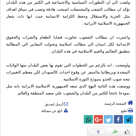
ولفتت الي ان التطورات السياسية والاجتماعية في الكثير من هذه البلدان
تؤكد ان مطالب الشعب والمجتمعات اصبحت هادفة وتصب في سياق اهداف
مثل الحرية والاستقلال وحفظ الكرامة الانسانية حيث انها ذات شعار
الجمهورية الاسلامية الايرانية .
واعتبرت ان مطالب الشعوب تجاوزت قضايا الطعام والشراب والحقوق
الابتدائية لكل انسان الي مطالب اسلامية وتحولت المعايير الي المطالبة
بتطبيق التعاليم والقيم الاسلامية في هذه البلدان .
واوضحت ، انه بالرغم من الخطوات التي تقوم بها بعض البلدان منها الولايات
المتحدة وبريطانيا مااسفر عن وقوع احداث كالسودان لكن معظم التغييرات
تتجه صوب الحذو بنموذج الثورة الاسلامية .
ووصفت هذه النائبة النهج الذي تتبعه الجمهورية الاسلامية الايرانية بانه مثل
نموذجا ناجحا للكثير من البلدان والشعوب علي صعيد المنطقة والعالم .
الصفحة الرئيسة
أرسل لصديق
اطبع
أبلغ عن مشكلة
0