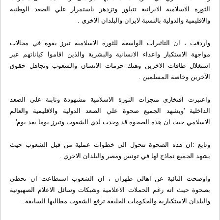
الثورة الاسلامية الايرانية تتبلور وتزدهر باستمرار علي الصعد الوطنية
والاقليمية والدولية بالنسبة لايران والبلدان الاخري .
واردفت ، ان التاثيرات الواسعة للثورة الاسلامية تبرز بقوة في مجالات
مواجهة الاستكبار واعداء الانسانية والبشرية والذين اقاموا كياناتهم عبر
استغلال طاقات الاخرين وهتك حرمات الانسان والشعوب وتجاهل حقوق
الآخرين وخاصة المسلمين .
واعتبرت افتخاري منجزات الثورة الاسلامية مشهودة وثابتة علي الصعد
الداخلية 'ويشهد الجميع صحوة علي الصعد الدولية والاقليمية والعالم
الاسلامي حيث ان هذه الصحوة قد وجدت لدي الشعوب وتبرز يوما بعد يوم' .
وتابع :ان هذه الصحوة تتحول الي خطوات عملية من قبل الشعوب حيث
يشهد الجميع نماذج لها في تونس ومصر والبلدان الاخري .
واوضحت النائبة عن اهالي طهران ، ان الشعوب استطاعت ان تحظي
بصحوة حيث انه رغم الحملات الاعلامية وشبكات وسائل الاعلام الصهيونية
والبلدان الاستكبارية والحكومات الحليفة ترفع الشعوب مطالبها السابقة .