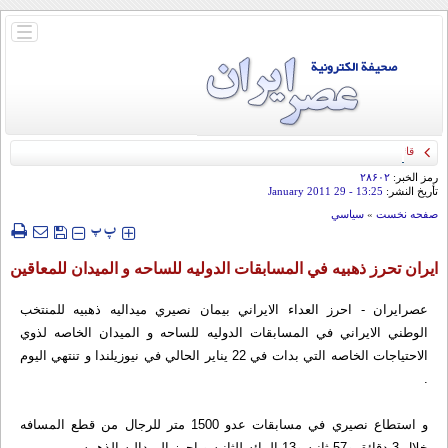
باز
و
بسته
کردن
منو
قائد الحرس الثوري: إيران ستدمر أمريكا وإسرائيل والسعودية إذا تجاوزت خطوط طهران
الحمراء
رمز الخبر:
۲۸۶۰۲
تأريخ النشر:
13:25
- 29 January 2011
صفحه نخست
»
سياسي
‍‍‍ پ
پ
ايران تحرز ذهبيه في المسابقات الدوليه للساحه و الميدان للمعاقين
عصرايران - احرز العداء الايراني بيمان نصيري ميداليه ذهبيه للمنتخب
الوطني الايراني في المسابقات الدوليه للساحه و الميدان الخاصه لذوي
الاحتياجات الخاصه التي بدات في 22 يناير الحالي في نيوزيلندا و تنتهي اليوم
.
و استطاع نصيري في مسابقات عدو 1500 متر للرجال من قطع المسافه
خلال 3 دقائق و57 ثانيه و13بالمائه للثانيه و احرز الميداليه الذهبيه .