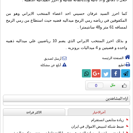
كما احرز السيد عرفان حسيني احد اعضاء المنتخب الايراني وهو من
المكفوفين في رياضه رمي الرمح ميداليه فضيه حيث استطاع من رمي الرمح
لمسافه 61 متر و48 سانتيمترا .
و بذلك احرز المنتخب الايراني الذي يضم 10 رياضيين علي ميداليه ذهبيه
واحده و فضيتين و 4 ميداليات برونزيه .
الصفحة الرئيسة
أرسل لصديق
اطبع
أبلغ عن مشكلة
0
آراء المشاهدين
آخرالاخبار
الاکثر قراءة
زيادة متابعين انستقرام
ضبط شبكة لتبييض الاموال في ايران