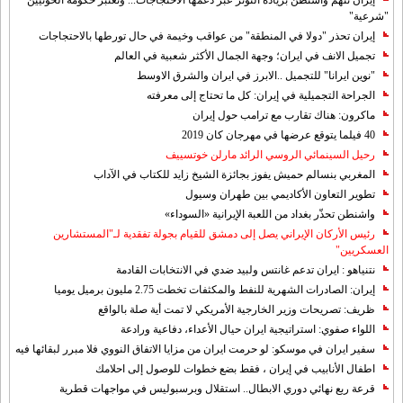
إيران تتهم واشنطن بزيادة التوتر عبر دعمها الاحتجاجات... وتعتبر حكومة الحوثيين
"شرعية"
إيران تحذر "دولا في المنطقة" من عواقب وخيمة في حال تورطها بالاحتجاجات
تجميل الانف في ايران؛ وجهة الجمال الأكثر شعبية في العالم
"نوين ايرانا" للتجميل ..الابرز في ايران والشرق الاوسط
الجراحة التجميلية في إيران: كل ما تحتاج إلى معرفته
ماكرون: هناك تقارب مع ترامب حول إيران
40 فيلما يتوقع عرضها في مهرجان كان 2019
رحيل السينمائي الروسي الرائد مارلن خوتسييف
المغربي بنسالم حميش يفوز بجائزة الشيخ زايد للكتاب في الآداب
تطوير التعاون الأكاديمي بين طهران وسيول
واشنطن تحذّر بغداد من اللعبة الإيرانية «السوداء»
رئيس الأركان الإيراني يصل إلى دمشق للقيام بجولة تفقدية لـ"المستشارين
العسكريين"
نتنياهو : ايران تدعم غانتس ولبيد ضدي في الانتخابات القادمة
إيران: الصادرات الشهریة للنفط والمكثفات تخطت 2.75 مليون برميل يوميا
ظريف: تصريحات وزير الخارجية الأمريكي لا تمت أية صلة بالواقع
اللواء صفوي: استراتيجية ايران حيال الأعداء، دفاعية ورادعة
سفير ايران في موسكو: لو حرمت ايران من مزايا الاتفاق النووي فلا مبرر لبقائها فيه
اطفال الأنابيب في إيران ، فقط بضع خطوات للوصول إلى احلامك
قرعة ربع نهائي دوري الابطال.. استقلال وبرسبوليس في مواجهات قطرية