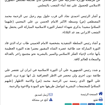
الاسلامي للحصول علي ثقة أبناء الشعب بالمجلس.
و أشار الرئيس احمدي نجاد الي قرب حلول يوم رحيل نبي الرحمة محمد
المصطفي (ص) وسبطه الاكبر الامام الحسن بن علي المجتبي (عليهما
السلام) مشيدا بذكري شهداء انتصار الثورة الاسلامية المباركة التي يحتفل بها
الشعب الايراني بعد غد الثلاثاء.
و أشاد رئيس السلطة التنفيذية بشخصية الامام الخميني طاب ثراه الذي قاد
الثورة المباركة ضد طاغية عصره الشاه المقبور معتبرا هذه الثورة العظيمة
بأنها جاءت لإحياء الفكر الاسلامي والسير بالبشرية نحو مجتمع زاخر بالعدالة
والسعادة للعالم كافة.
و شدد رئيس الجمهورية علي أن الثورة الاسلامية في ايران لن تقتصر علي
طائفة دون اخري ولن تنحصر في الاطر الجغرافية بل انها ثورة تريد السير
علي النهج الذي رسمه نبي الرحمة محمد (ص) والائمة الاطهار (عليهم
السلام) للمجتمعات البشرية لتواصل طريقها نحو المودة والاخوة والرحمة.
الصفحة الرئيسة
أرسل لصديق
اطبع
أبلغ عن مشكلة