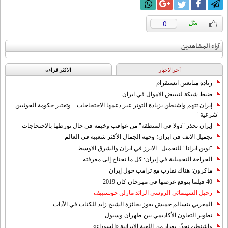
0
آراء المشاهدين
آخرالاخبار
الاکثر قراءة
زيادة متابعين انستقرام
ضبط شبكة لتبييض الاموال في ايران
إيران تتهم واشنطن بزيادة التوتر عبر دعمها الاحتجاجات... وتعتبر حكومة الحوثيين
"شرعية"
إيران تحذر "دولا في المنطقة" من عواقب وخيمة في حال تورطها بالاحتجاجات
تجميل الانف في ايران؛ وجهة الجمال الأكثر شعبية في العالم
"نوين ايرانا" للتجميل ..الابرز في ايران والشرق الاوسط
الجراحة التجميلية في إيران: كل ما تحتاج إلى معرفته
ماكرون: هناك تقارب مع ترامب حول إيران
40 فيلما يتوقع عرضها في مهرجان كان 2019
رحيل السينمائي الروسي الرائد مارلن خوتسييف
المغربي بنسالم حميش يفوز بجائزة الشيخ زايد للكتاب في الآداب
تطوير التعاون الأكاديمي بين طهران وسيول
واشنطن تحذّر بغداد من اللعبة الإيرانية «السوداء»