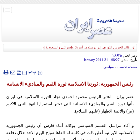
باز
و
بسته
کردن
منو
قائد الحرس الثوري: إيران ستدمر أمريكا وإسرائيل والسعودية إذا تجاوزت خطوط طهران
الحمراء
رمز الخبر:
۲۸۶۳۵
تأريخ النشر:
08:27
- 31 January 2011
صفحه نخست
»
سياسي
‍‍‍ پ
پ
رئيس الجمهورية: ثورتنا الاسلامية ثورة القيم والمباديء الانسانية
عصرايران - اعتبر الرئيس محمود احمدي نجاد الثورة الاسلامية في ايران
بأنها ثورة القيم والمباديء الانسانية التي تعتبر استمرارا لنهج النبي الاكرم
(ص) والائمة الاطهار (عليهم السلام).
و أفاد مراسل القسم السياسي بوكالة أنباء فارس أن رئيس الجمهورية
الاسلامية الايرانية أعلن ذلك في كلمة له القاها صباح اليوم الاحد خلال دفاعه
عن مرشحه لوزارة الخارجية علي أكبر صالحي لدي تقديمه لمجلس الشوري