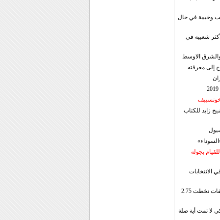
قب وخيمة في حال
أكثر شعبية في
ن والشرق الاوسط
ج إلى معرفته
ان
 خوتسييف
خ زايد للكتاب
سيول
«السوداء»
لقيام بجولة
ي الانتخابات
إيران: الصادرات الشهریة للنفط والمكثفات تخطت 2.75
 لا تمت أية صلة