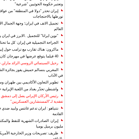
وتعتبر حكومة الحوثيين "شرعية"
إيران تحذر "دولا في المنطقة" من عوا
تورطها بالاحتجاجات
تجميل الانف في ايران؛ وجهة الجمال ال
العالم
"نوين ايرانا" للتجميل ..الابرز في ايرا
الجراحة التجميلية في إيران: كل ما تحتا
ماكرون: هناك تقارب مع ترامب حول إير
40 فيلما يتوقع عرضها في مهرجان كان 2019
رحيل السينمائي الروسي الرائد مارلن
المغربي بنسالم حميش يفوز بجائزة الشي
في الآداب
تطوير التعاون الأكاديمي بين طهران و
واشنطن تحذّر بغداد من اللعبة الإيرانية 
رئيس الأركان الإيراني يصل إلى دمشق ل
تفقدية لـ"المستشارين العسكريين"
نتنياهو : ايران تدعم غانتس ولبيد ضدي ف
القادمة
مليون برميل يوميا
ظريف: تصريحات وزير الخارجية الأمريكي
بالواقع