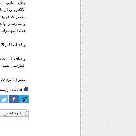
الالكتروني ان ب
مؤتمرات دولية 
والمدرسين والخ
هذه المؤتمرات 
واكد ان اكثر ال
واضاف ان عددا
الفارسي تضم ال
يذكر ان يوم 30 نيسان/ ابريل سمي في التقويم الرسمي الايراني ب" اليوم الوطني للخليج الفارسي".
الصفحة الرئيسة
آراء المشاهدين