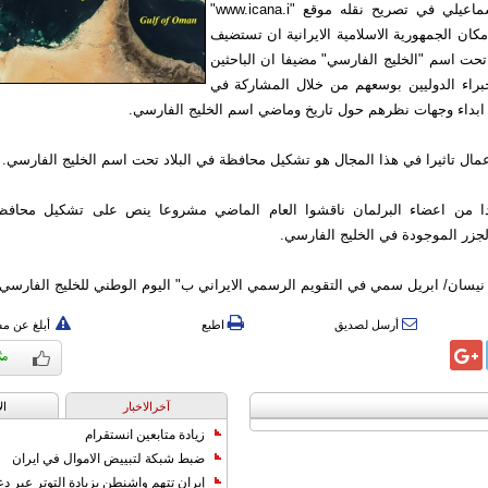
وقال النائب اسماعيلي في تصريح نقله موقع "www.icana.i"
امكان الجمهورية الاسلامية الايرانية ان تستضيف
تحت اسم "الخليج الفارسي" مضيفا ان الباحثين
براء الدوليين بوسعهم من خلال المشاركة في
ابداء وجهات نظرهم حول تاريخ وماضي اسم الخليج الفارسي.
اعمال تاثيرا في هذا المجال هو تشكيل محافظة في البلاد تحت اسم الخليج الفارسي.
 من اعضاء البرلمان ناقشوا العام الماضي مشروعا ينص على تشكيل محافظة
جزر الموجودة في الخليج الفارسي.
أرسل لصديق
اطبع
أبلغ عن م
آخرالاخبار
ال
زيادة متابعين انستقرام
ضبط شبكة لتبييض الاموال في ايران
إيران تتهم واشنطن بزيادة التوتر عبر دع