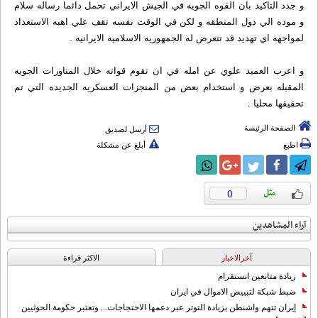
و جدد التاكيد بان القوه الجويه في الجيش الايراني تحمل دائما رساله سلام
و موده الي دول المنطقه و لكن في الوقت نفسه تقف علي اهبه الاستعداد
لمواجهه اي تهديد قد تتعرض له الجمهوريه الاسلاميه الايرانيه .
و اعرب العميد علوي عن امله في ان تقوم قواته خلال المناورات الجويه
المقبله بعرض و استخدام بعض من المنجزات العسكريه الجديده التي تم
تحقيقها محليا .
الصفحة الرئيسة
أرسل لصديق
اطبع
أبلغ عن مشكلة
0
آراء المشاهدين
آخرالاخبار
الاکثر قراءة
زيادة متابعين انستقرام
ضبط شبكة لتبييض الاموال في ايران
إيران تتهم واشنطن بزيادة التوتر عبر دعمها الاحتجاجات... وتعتبر حكومة الحوثيين