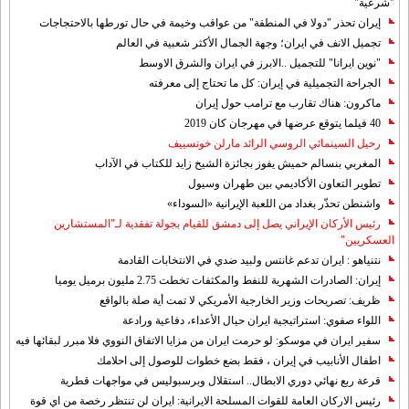
"شرعية"
إيران تحذر "دولا في المنطقة" من عواقب وخيمة في حال تورطها بالاحتجاجات
تجميل الانف في ايران؛ وجهة الجمال الأكثر شعبية في العالم
"نوين ايرانا" للتجميل ..الابرز في ايران والشرق الاوسط
الجراحة التجميلية في إيران: كل ما تحتاج إلى معرفته
ماكرون: هناك تقارب مع ترامب حول إيران
40 فيلما يتوقع عرضها في مهرجان كان 2019
رحيل السينمائي الروسي الرائد مارلن خوتسييف
المغربي بنسالم حميش يفوز بجائزة الشيخ زايد للكتاب في الآداب
تطوير التعاون الأكاديمي بين طهران وسيول
واشنطن تحذّر بغداد من اللعبة الإيرانية «السوداء»
رئيس الأركان الإيراني يصل إلى دمشق للقيام بجولة تفقدية لـ"المستشارين
العسكريين"
نتنياهو : ايران تدعم غانتس ولبيد ضدي في الانتخابات القادمة
إيران: الصادرات الشهریة للنفط والمكثفات تخطت 2.75 مليون برميل يوميا
ظريف: تصريحات وزير الخارجية الأمريكي لا تمت أية صلة بالواقع
اللواء صفوي: استراتيجية ايران حيال الأعداء، دفاعية ورادعة
سفير ايران في موسكو: لو حرمت ايران من مزايا الاتفاق النووي فلا مبرر لبقائها فيه
اطفال الأنابيب في إيران ، فقط بضع خطوات للوصول إلى احلامك
قرعة ربع نهائي دوري الابطال.. استقلال وبرسبوليس في مواجهات قطرية
رئيس الاركان العامة للقوات المسلحة الايرانية: ايران لن تنتظر رخصة من اي قوة