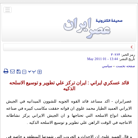
باز
و
بسته
کردن
منو
رمز الخبر:
۳۰۲۶۴
تأريخ النشر:
13:44
- 01 May 2011
صفحه نخست
»
سياسي
‍‍‍ پ
پ
قائد عسكري ايراني : ايران تركز علي تطوير و توسيع الاسلحه
الذكيه
عصرايران - اكد مساعد قائد القوه الجويه للشوون الميدانيه في الجيش
الايراني العميد الطيار محمد علوي ان قواته حققت مكاسب كبيره في صناعه
مختلف انواع الاسلحه التي تحتاجها و ان الجيش الايراني يركز نشاطاته
الانتاجيه في الوقت الراهن علي تطوير و توسيع الاسلحه الذكيه .
و قال العميد علوي ان الاحداث و الحروب التي شهدتها المنطقه و خاصه في