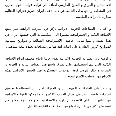
افغانستان و العراق و الخليج الفارسي اضافه الي تواجد قوات الدول الكبري
في المنطقه و التهديدات النابعه عن ذلك دعت ايران لتعزيز قدراتها القتاليه
مقارنه بالمراحل الماضيه .
و اكد بان الصناعات الحربيه الايرانيه تركز في المرحله الراهنه علي صنع
الاسلحه الذكيه و الاستراتيجيه مشيرا الي المكتسبات التي حققتها ايران في
هذا الصدد و منها قنابل ' قاصد ' الاستراتيجيه العملاقه و صواريخ مشابهه
لصواريخ 'كروز ' القادره علي اصابه اهدافها من مسافات بعيده بدقه متناهيه .
و اوضح بان الصناعه الحربيه الايرانيه تقوم حاليا بانتاج مختلف انواع الاسلحه
الذكيه التي يتم استخدامها علي نطاق واسع في القوات البريه و الجويه و
البحريه و ذلك لتزويد كافه الوحدات العسكريه في الجيش الايراني بهذه
الانواع من الاسلحه الاستراتيجيه .
و شدد بان العلماء و المهندسين و الخبراء الايرانيين استطاعوا تحقيق
انجازات ملفته للنظر في مجال الحرب الالكترونيه ما يمكن القوات الايرانيه
من التاثير سلبا علي الانظمه الراداريه و الاتصالاتيه للعدو كما انهم تمكنوا من
استنساخ اكثر من عشره انواع من المقاتلات القاذفه للقنابل .