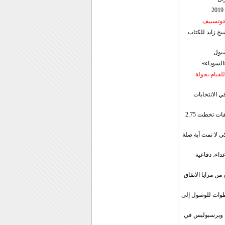
 خوتسييف
خ زايد للكتاب
سيول
«السوداء»
لقيام بجولة
ي الانتخابات
إيران: الصادرات الشهریة للنفط والمكثفات تخطت 2.75
 لا تمت أية صلة
داء، دفاعية
ن مزايا الاتفاق
طوات للوصول إلى
ال وبرسبوليس في