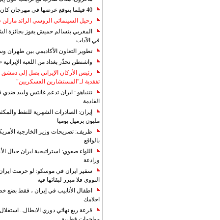
40 فيلما يتوقع عرضها في مهرجان كان 2019
رحيل السينمائي الروسي الرائد مارلن
المغربي بنسالم حميش يفوز بجائزة الشي
في الآداب
تطوير التعاون الأكاديمي بين طهران و
واشنطن تحذّر بغداد من اللعبة الإيرانية 
رئيس الأركان الإيراني يصل إلى دمشق ل
تفقدية لـ"المستشارين العسكريين"
نتنياهو : ايران تدعم غانتس ولبيد ضدي ف
القادمة
مليون برميل يوميا
ظريف: تصريحات وزير الخارجية الأمريكي
بالواقع
اللواء صفوي: استراتيجية ايران حيال الأع
ورادعة
سفير ايران في موسكو: لو حرمت ايران م
النووي فلا مبرر لبقائها فيه
اطفال الأنابيب في إيران ، فقط بضع خ
احلامك
قرعة ربع نهائي دوري الابطال.. استقل
مواجهات قطرية