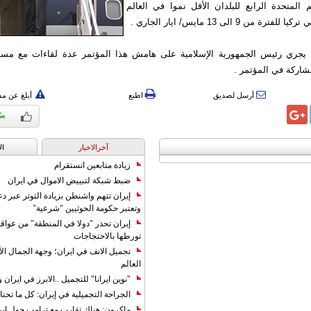
 المتحدة الرابع للبلدان الأقل نموا في العالم
 من 9 الى 13 مايس/ ايار الجاري .
 يجري رئيس الجمهورية الإسلامية على هامش هذا المؤتمر عدة لقاءات مع مسؤو
شاركة في المؤتمر .
أرسل لصديق
اطبع
أبلغ عن م
آخرالاخبار
ال
زيادة متابعين انستقرام
ضبط شبكة لتبييض الاموال في ايران
إيران تتهم واشنطن بزيادة التوتر عبر دع
وتعتبر حكومة الحوثيين "شرعية"
إيران تحذر "دولا في المنطقة" من عوا
تورطها بالاحتجاجات
تجميل الانف في ايران؛ وجهة الجمال ال
العالم
"نوين ايرانا" للتجميل ..الابرز في ايرا
الجراحة التجميلية في إيران: كل ما تحتا
ماكرون: هناك تقارب مع ترامب حول إير