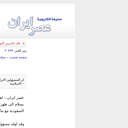
قائد الحرس الثو
رمز الخبر:
۳۰۳۳۳
صفحه نخست
»
سياس
ان المسؤولين الاير
– الاسلامية.
عصر ايران – لق
بسلام الى طهران
السعودية مع ما 
وقد اوفد مسؤولو