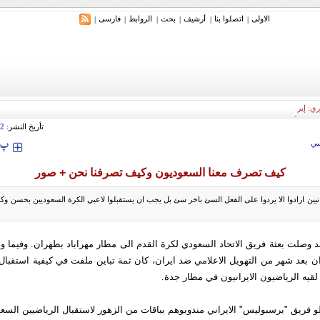
الاولی
اتصلوا بنا
أرشیف
بحث
الروابط
فارسی
|
|
|
|
|
|
ري: إيران ستدمر أمريكا وإسرائيل والسعودية إذا تجاوزت خطوط طهران الحمراء
تأريخ النشر:
02
‍‍‍ پ
ي
كيف تصرف معنا السعوديون وكيف تصرفنا نحن + صور
انيين ارادوا الا يردوا على الفعل السئ باخر سئ بل يجب ان يستقبلوا لاعبي الكرة السعوديين بحسن وكرم 
د وصلت بعثة فريق الاتحاد السعودي لكرة القدم الى مطار مهراباد بطهران. وفيما 
 بعد شهر من التهويل الاعلامي ضد ايران، كان ثمة تباين ملفت في كيفية استقبال ا
لقيه الرياضيون الايرانيون في مطار جدة.
 فريق "برسبوليس" الايراني مندوبوهم بباقات من الزهور لاستقبال الرياضيين السعو