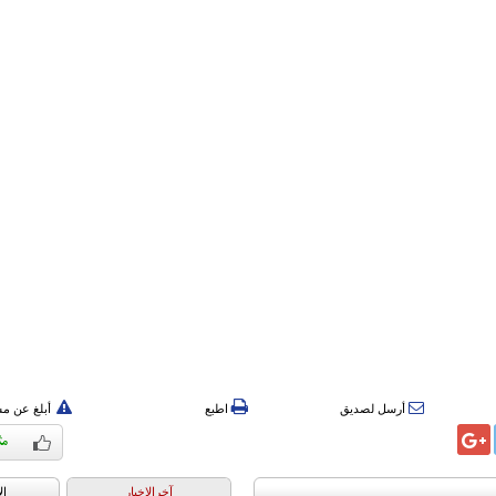
أرسل لصديق
اطبع
أبلغ عن م
آخرالاخبار
ال