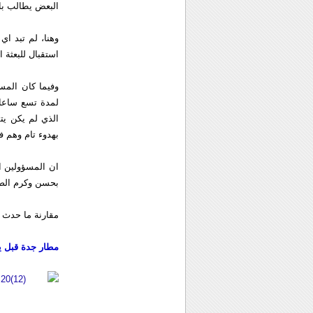
البعض يطالب بال
وهنا، لم تبد ا
استقبال للبعثة 
وفيما كان المس
لمدة تسع ساعات
الذي لم يكن يت
بهدوء تام وهم ف
ان المسؤولين ال
بحسن وكرم الضياف
مقارنة ما حدث 
مطار جدة قبل يو