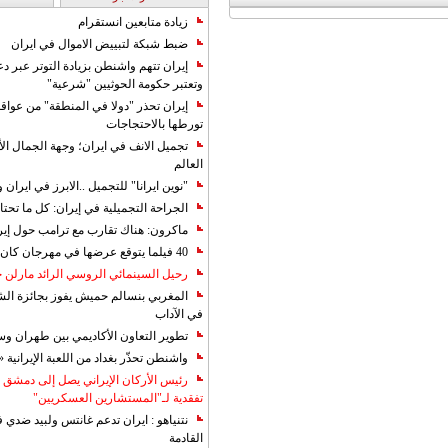
زيادة متابعين انستقرام
ضبط شبكة لتبييض الاموال في ايران
إيران تتهم واشنطن بزيادة التوتر عبر دع
وتعتبر حكومة الحوثيين "شرعية"
إيران تحذر "دولا في المنطقة" من عوا
تورطها بالاحتجاجات
تجميل الانف في ايران؛ وجهة الجمال ال
العالم
"نوين ايرانا" للتجميل ..الابرز في ايرا
الجراحة التجميلية في إيران: كل ما تحتا
ماكرون: هناك تقارب مع ترامب حول إير
40 فيلما يتوقع عرضها في مهرجان كان 2019
رحيل السينمائي الروسي الرائد مارلن
المغربي بنسالم حميش يفوز بجائزة الشي
في الآداب
تطوير التعاون الأكاديمي بين طهران و
واشنطن تحذّر بغداد من اللعبة الإيرانية 
رئيس الأركان الإيراني يصل إلى دمشق ل
تفقدية لـ"المستشارين العسكريين"
نتنياهو : ايران تدعم غانتس ولبيد ضدي ف
القادمة