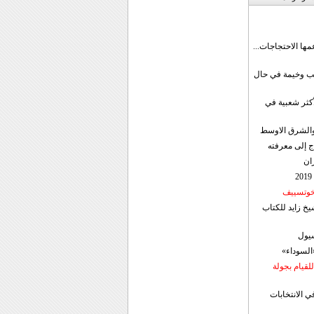
مها الاحتجاجات...
قب وخيمة في حال
أكثر شعبية في
ن والشرق الاوسط
ج إلى معرفته
ان
 خوتسييف
خ زايد للكتاب
سيول
«السوداء»
لقيام بجولة
ي الانتخابات