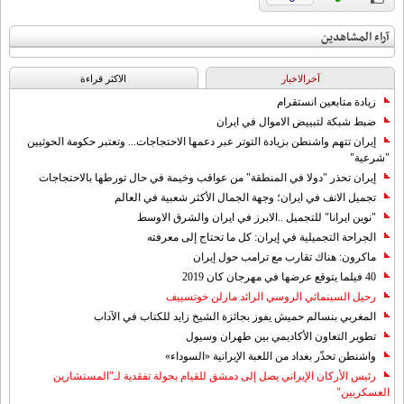
آراء المشاهدين
آخرالاخبار
الاکثر قراءة
زيادة متابعين انستقرام
ضبط شبكة لتبييض الاموال في ايران
إيران تتهم واشنطن بزيادة التوتر عبر دعمها الاحتجاجات... وتعتبر حكومة الحوثيين
"شرعية"
إيران تحذر "دولا في المنطقة" من عواقب وخيمة في حال تورطها بالاحتجاجات
تجميل الانف في ايران؛ وجهة الجمال الأكثر شعبية في العالم
"نوين ايرانا" للتجميل ..الابرز في ايران والشرق الاوسط
الجراحة التجميلية في إيران: كل ما تحتاج إلى معرفته
ماكرون: هناك تقارب مع ترامب حول إيران
40 فيلما يتوقع عرضها في مهرجان كان 2019
رحيل السينمائي الروسي الرائد مارلن خوتسييف
المغربي بنسالم حميش يفوز بجائزة الشيخ زايد للكتاب في الآداب
تطوير التعاون الأكاديمي بين طهران وسيول
واشنطن تحذّر بغداد من اللعبة الإيرانية «السوداء»
رئيس الأركان الإيراني يصل إلى دمشق للقيام بجولة تفقدية لـ"المستشارين
العسكريين"