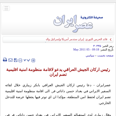
باز
و
بسته
کردن
منو
قائد الحرس الثوري: إيران ستدمر أمريكا وإسرائيل والسعودية إذا تجاوزت خطوط طهران
الحمراء
رمز الخبر:
۳۰۳۳۵
تأريخ النشر:
09:18
- 05 May 2011
صفحه نخست
»
سياسي
‍‍‍ پ
پ
رئيس اركان الجيش العراقي يدعو لاقامة منظومة امنية اقليمية
تضم ايران
عصرايران - دعا رئيس اركان الجيش العراقي بابكر زيباري خلال لقائه
السفير الايراني في بغداد حسن دانائي فر, الى اقامة منظومة امنية اقليمية
تضم ايران لحفظ امن المنطقة، مؤكدا ان اي توتر فيها يجعلها عرضة للتدخل
الخارجي.
وقال زيباري لدى استقباله السفير الايراني في بغداد حسن دانائي فر في