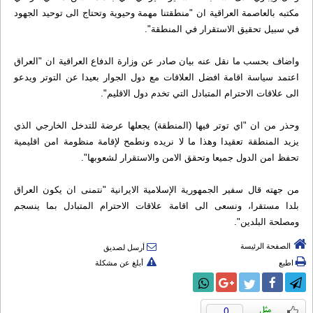
مكتبه بالعاصمة العراقية ان "منطقتنا مهمة وحيوية وتحتاج الى توحيد الجهود
في سبيل تحقيق الاستقرار في المنطقة".
واضاف بحسب ما نقل عنه بيان صادر عن وزارة الدفاع العراقية ان "العراق
اعتمد سياسة اقامة افضل العلاقات مع دول الجوار بعيدا عن التوتر ويدعو
الى علاقات الاحترام المتبادل التي تخدم دول الاقليم".
وحذر من ان "اي توتر فيها (المنطقة) يجعلها عرضة للتدخل الخارجي الذي
يزيد المنطقة تعقيدا وهذا ما لا نريده ونطمح لإقامة منظومة امن اقليمية
تحفظ امن الدول جميعا وتحقق الامن والاستقرار لشعوبها".
من جهته قال سفير الجمهورية الإسلامية الايرانية "نتمنى ان يكون العراق
بلدا مستقرا، ونسعى الى اقامة علاقات الاحترام المتبادل بما ينسجم
ومصلحة البلدين".
الصفحة الرئيسة
أرسل لصديق
اطبع
أبلغ عن مشكلة
0