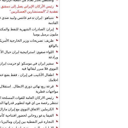
واشنطن تحذّر بغداد من اللعبة الإيرانية 
رئيس الأركان الإيراني يصل إلى دمشق ل
تفقدية لـ"المستشارين العسكريين"
نتنياهو : ايران تدعم غانتس ولبيد ضدي ف
القادمة
مليون برميل يوميا
ظريف: تصريحات وزير الخارجية الأمريكي
بالواقع
اللواء صفوي: استراتيجية ايران حيال الأع
ورادعة
سفير ايران في موسكو: لو حرمت ايران م
النووي فلا مبرر لبقائها فيه
اطفال الأنابيب في إيران ، فقط بضع خ
احلامك
قرعة ربع نهائي دوري الابطال.. استقل
مواجهات قطرية
رئيس الاركان العامة للقوات المسلحة الاي
تنتظر رخصة من اي قوة لتطوير قدراتها الد
الكرملين: الاتفاق النووي مع إيران مازال
الفيفا يدعو روحاني لحضور افتتاحية كأس ال
التجارة غیر النفطیة بین إیران ومالیزیا ترت