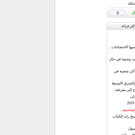
شكلة
0
اکثر قراءة
مها الاحتجاجات...
قب وخيمة في حال
أكثر شعبية في
ن والشرق الاوسط
ج إلى معرفته
ان
 خوتسييف
خ زايد للكتاب
سيول