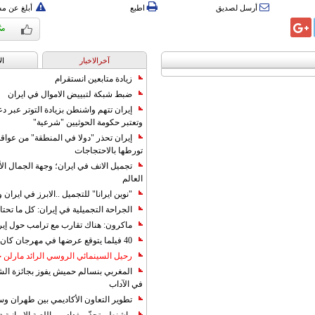
أرسل لصديق
اطبع
أبلغ عن م
آخرالاخبار
ال
زيادة متابعين انستقرام
ضبط شبكة لتبييض الاموال في ايران
إيران تتهم واشنطن بزيادة التوتر عبر دع
وتعتبر حكومة الحوثيين "شرعية"
إيران تحذر "دولا في المنطقة" من عوا
تورطها بالاحتجاجات
تجميل الانف في ايران؛ وجهة الجمال ال
العالم
"نوين ايرانا" للتجميل ..الابرز في ايرا
الجراحة التجميلية في إيران: كل ما تحتا
ماكرون: هناك تقارب مع ترامب حول إير
40 فيلما يتوقع عرضها في مهرجان كان 2019
رحيل السينمائي الروسي الرائد مارلن
المغربي بنسالم حميش يفوز بجائزة الشي
في الآداب
تطوير التعاون الأكاديمي بين طهران و