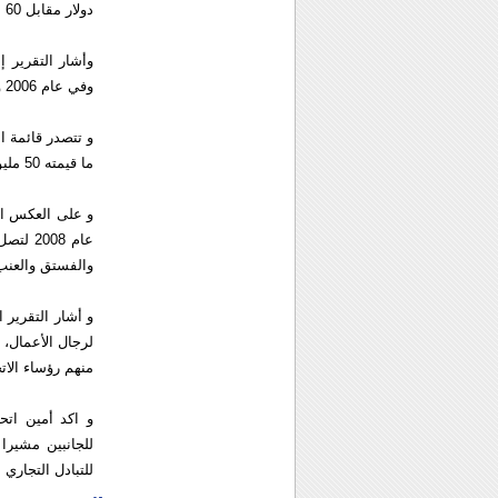
دولار مقابل 60 مليون دولار عام 2008 .
وفي عام 2006 وصل إلى مليوني دولار، أما عام 2007 فقد وصلت إلي 9 ملايين دولار.
ما قيمته 50 مليون دولار،ثم يأتي فحم الكوك والبصل والدخان ومصنوعات من زجاج الكرستال والأثاث .
و على العكس ال
والفستق والعنب
و أشار التقرير 
لرجال الأعمال، 
منهم رؤساء الاتح
و اكد أمين اتح
للجانبين مشيرا
للتبادل التجاري