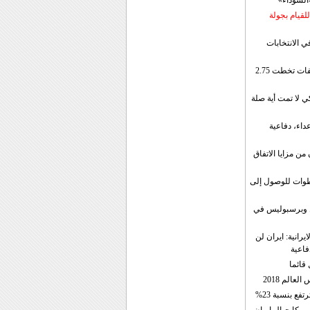
«السوداء»
لقيام بجولة
ي الانتخابات
إيران: الصادرات الشهریة للنفط والمكثفات تخطت 2.75
 لا تمت أية صلة
داء، دفاعية
ن مزايا الاتفاق
طوات للوصول إلى
ال وبرسبوليس في
رانية: ايران لن
فاعية
 قائما
عالم 2018
فع بنسبة 23%