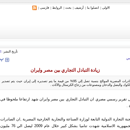
الاولی
اتصلوا بنا
أرشیف
بحث
الروابط
فارسی
|
|
|
|
|
|
تأريخ النشر:
31
‍‍‍ پ
ي
زيادة التبادل التجاري بين مصر وايران
الكوك والبصل والدخان ومصنوعات من زجاج الكرستال والأثاث .
 تقرير رسمي مصري ان التبادل التجاري بين مصر وايران شهد ارتفاعا ملحوظا في
 .
 التجارة الدولية التابعة لوزارة الصناعة والتجارية الخارجية المصرية ,ان الصادرات
المصرية إلي الجمهورية الاسلامية شهدت تناميا بشكل كبير خلال عام 2009 ليصل الي 76 مليون