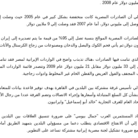
وأشار التقرير إلي أن الصادرات المصرية كانت منخف
و تتصدر قائمة الصادرات المصرية الموالح بنسبة تصل إلي 95% من قيمة ما يتم ت
ذي تنامت فيها الصادرات ،هناك تذبذب واضح في الواردات الإيرانية لمصر فقد تنام
عام 2008 لتصل إلي 33 مليون دولار مقابل 21 مليون دولار عام 2009 وت
 المجفف والفول العريض والقطن الخام غير المخلوط وادوات زجاجية.
الي تأسيس غرفة مشتركة بين البلدين في القاهرة بهدف توفير قاعدة بيانات للمتعام
بشأن كل السلع المتبادلة وأسعارها وإجراء الاتصالات وتضم الغرفة عددا من رجال ال
اد العام للغرف التجارية "خالد أبو إسماعيل" وايرانيون.
اد المستثمرين العرب "جمال بيومي" على ضرورة تنسيق العلاقات بين البلدين بم
 إلي أن الانفتاح الاقتصادي يتطلب دعما من مسؤولي البلدين بتمهيد الطريق أمام
 مع ضرورة تشكيل لجنة مصرية إيرانية مشتركة تساعد على التطوير.