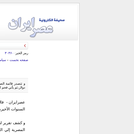
رمز الخبر:
۳۰۳۶۰
صفحه نخست
»
سياس
دولار،ثم يأتي فحم 
عصرايران - قال
السنوات الأخيرة
و كشف تقرير لجنة