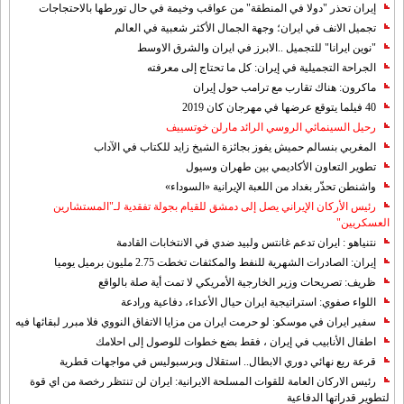
إيران تحذر "دولا في المنطقة" من عواقب وخيمة في حال تورطها بالاحتجاجات
تجميل الانف في ايران؛ وجهة الجمال الأكثر شعبية في العالم
"نوين ايرانا" للتجميل ..الابرز في ايران والشرق الاوسط
الجراحة التجميلية في إيران: كل ما تحتاج إلى معرفته
ماكرون: هناك تقارب مع ترامب حول إيران
40 فيلما يتوقع عرضها في مهرجان كان 2019
رحيل السينمائي الروسي الرائد مارلن خوتسييف
المغربي بنسالم حميش يفوز بجائزة الشيخ زايد للكتاب في الآداب
تطوير التعاون الأكاديمي بين طهران وسيول
واشنطن تحذّر بغداد من اللعبة الإيرانية «السوداء»
رئيس الأركان الإيراني يصل إلى دمشق للقيام بجولة تفقدية لـ"المستشارين
العسكريين"
نتنياهو : ايران تدعم غانتس ولبيد ضدي في الانتخابات القادمة
إيران: الصادرات الشهریة للنفط والمكثفات تخطت 2.75 مليون برميل يوميا
ظريف: تصريحات وزير الخارجية الأمريكي لا تمت أية صلة بالواقع
اللواء صفوي: استراتيجية ايران حيال الأعداء، دفاعية ورادعة
سفير ايران في موسكو: لو حرمت ايران من مزايا الاتفاق النووي فلا مبرر لبقائها فيه
اطفال الأنابيب في إيران ، فقط بضع خطوات للوصول إلى احلامك
قرعة ربع نهائي دوري الابطال.. استقلال وبرسبوليس في مواجهات قطرية
رئيس الاركان العامة للقوات المسلحة الايرانية: ايران لن تنتظر رخصة من اي قوة
لتطوير قدراتها الدفاعية