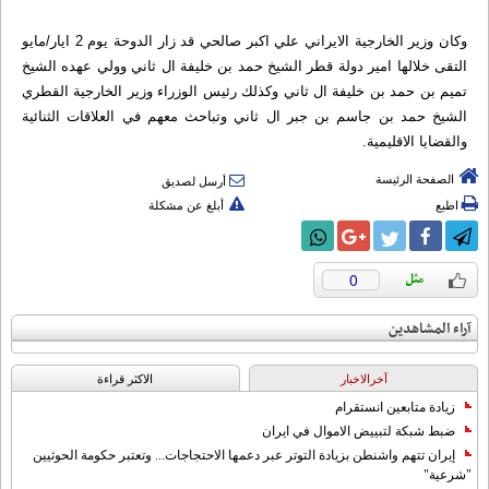
وكان وزير الخارجية الايراني علي اكبر صالحي قد زار الدوحة يوم 2 ايار/مايو
التقى خلالها امير دولة قطر الشيخ حمد بن خليفة ال ثاني وولي عهده الشيخ
تميم بن حمد بن خليفة ال ثاني وكذلك رئيس الوزراء وزير الخارجية القطري
الشيخ حمد بن جاسم بن جبر ال ثاني وتباحث معهم في العلاقات الثنائية
والقضايا الاقليمية.
الصفحة الرئيسة
أرسل لصديق
اطبع
أبلغ عن مشكلة
0
آراء المشاهدين
آخرالاخبار
الاکثر قراءة
زيادة متابعين انستقرام
ضبط شبكة لتبييض الاموال في ايران
إيران تتهم واشنطن بزيادة التوتر عبر دعمها الاحتجاجات... وتعتبر حكومة الحوثيين
"شرعية"