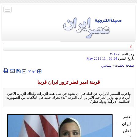
باز
و
بسته
کردن
منو
رمز الخبر:
۳۰۴۰۱
تأريخ النشر:
08:54
- 11 May 2011
صفحه نخست
»
سياسي
‍‍‍ پ
پ
قرينة امير قطر تزور ايران قريبا
واعرب السفير الايراني عن امله في ان نشهد في ظل هذه الزيارات وكذلك الزيارة الاخيرة
التي قام بها وزير الخارجية الايراني الى الدوحة "بدء تحرك جديد في العلاقات بين الجمهورية
الاسلامية الايرانية ودولة قطر".
عصر
ايران –
اعلن