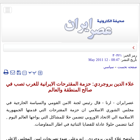
باز
و
بسته
کردن
منو
رمز الخبر:
۳۰۴۲۱
تأريخ النشر:
08:47
- 12 May 2011
صفحه نخست
»
سياسي
‍‍‍ پ
پ
علاء الدين بروجردي: حزمة المقترحات الايرانية للغرب تصب في
صالح المنطقة والعالم
عصرایران - ارنا - قال رئيس لجنة الامن القومي والسياسة الخارجية في
مجلس الشوري الاسلامي ان حزمة المقترحات التي قدمتها الجمهورية
الاسلامية الي الاتحاد الاوروبي تتضمن حلا للمشاكل التي يواجها العالم اليوم ,
كما تتضمن حلولا عادلة للقضايا الثنائية في اطار المفاوضات.
واوضح علاء الدين بروجردي , انه وعلي ضوء تصريحات امين المجلس الاعلي