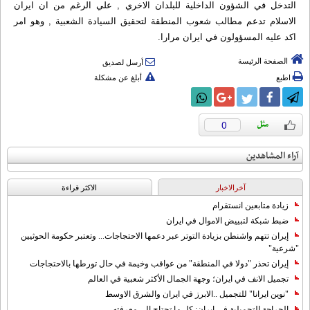
التدخل في الشؤون الداخلية للبلدان الاخري , علي الرغم من ان ايران
الاسلام تدعم مطالب شعوب المنطقة لتحقيق السيادة الشعبية , وهو امر
اكد عليه المسؤولون في ايران مرارا.
الصفحة الرئيسة
أرسل لصديق
اطبع
أبلغ عن مشكلة
0
آراء المشاهدين
آخرالاخبار
الاکثر قراءة
زيادة متابعين انستقرام
ضبط شبكة لتبييض الاموال في ايران
إيران تتهم واشنطن بزيادة التوتر عبر دعمها الاحتجاجات... وتعتبر حكومة الحوثيين
"شرعية"
إيران تحذر "دولا في المنطقة" من عواقب وخيمة في حال تورطها بالاحتجاجات
تجميل الانف في ايران؛ وجهة الجمال الأكثر شعبية في العالم
"نوين ايرانا" للتجميل ..الابرز في ايران والشرق الاوسط
الجراحة التجميلية في إيران: كل ما تحتاج إلى معرفته