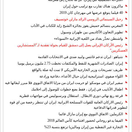
ماكرون: هناك تقارب مع ترامب حول إيران
40 فيلما يتوقع عرضها في مهرجان كان 2019
رحيل السينمائي الروسي الرائد مارلن خوتسييف
المغربي بنسالم حميش يفوز بجائزة الشيخ زايد للكتاب في الآداب
تطوير التعاون الأكاديمي بين طهران وسيول
واشنطن تحذّر بغداد من اللعبة الإيرانية «السوداء»
رئيس الأركان الإيراني يصل إلى دمشق للقيام بجولة تفقدية لـ"المستشارين
العسكريين"
نتنياهو : ايران تدعم غانتس ولبيد ضدي في الانتخابات القادمة
إيران: الصادرات الشهریة للنفط والمكثفات تخطت 2.75 مليون برميل يوميا
ظريف: تصريحات وزير الخارجية الأمريكي لا تمت أية صلة بالواقع
اللواء صفوي: استراتيجية ايران حيال الأعداء، دفاعية ورادعة
سفير ايران في موسكو: لو حرمت ايران من مزايا الاتفاق النووي فلا مبرر لبقائها فيه
اطفال الأنابيب في إيران ، فقط بضع خطوات للوصول إلى احلامك
قرعة ربع نهائي دوري الابطال.. استقلال وبرسبوليس في مواجهات قطرية
رئيس الاركان العامة للقوات المسلحة الايرانية: ايران لن تنتظر رخصة من اي قوة
لتطوير قدراتها الدفاعية
الكرملين: الاتفاق النووي مع إيران مازال قائما
الفيفا يدعو روحاني لحضور افتتاحية كأس العالم 2018
التجارة غیر النفطیة بین إیران ومالیزیا ترتفع بنسبة 23%