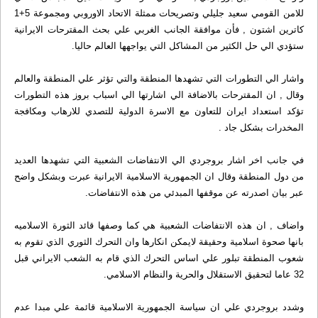
للامن القومي سعيد جليلي وتصريحات ممثلة الاتحاد الاوروبي ومجموعة 5+1
كاترين اشتون , فأن موافقة الجانب الغربي علي بحث المقترحات الايرانية
ستؤدي الي حل الكثير من المشاكل التي يواجهها العالم حاليا.
واشار الي التطورات التي تشهدها المنطقة والتي تؤثر علي المنطقة والعالم
وقال , ان المقترحات بالاضافة الي اشارتها الي اسباب بروز هذه التطورات
تؤكد استعداد ايران للتعاون مع الاسرة الدولية للتصدي للارهاب ومكافجة
المخدرات بشكل جاد .
في جانب اخر اشار بروجردي الي الانتفاضات الشعبية التي تشهدها العديد
من دول المنطقة وقال ان الجمهورية الاسلامية الايرانية عبرت وبشكل واضح
عبر بيان اصدرته عن موقفها المبدئي من هذه الانتفاضات.
واضاف , ان هذه الانتفاضات الشعبية هي كما وصفها قائد الثورة الاسلاميه
بانها صحوة اسلامية وحقيقة لايمكن انكارها وان التحرك الثوري الذي تقوم به
شعوب المنطقة تبلور علي اساس التحرك الذي قام به الشعب الايراني قبل
32 عاما لتحقيق الاستقلال والحرية والنظام الاسلامي.
وشدد بروجردي علي ان سياسة الجمهورية الاسلامية قائمة علي مبدا عدم