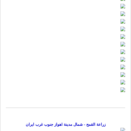
زراعة القمح - شمال مدینة اهواز جنوب غرب ایران