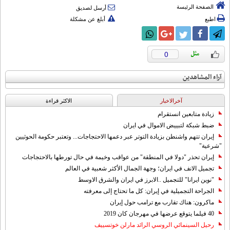
الصفحة الرئيسة
أرسل لصديق
اطبع
أبلغ عن مشكلة
0
آراء المشاهدين
آخرالاخبار
الاکثر قراءة
زيادة متابعين انستقرام
ضبط شبكة لتبييض الاموال في ايران
إيران تتهم واشنطن بزيادة التوتر عبر دعمها الاحتجاجات... وتعتبر حكومة الحوثيين
"شرعية"
إيران تحذر "دولا في المنطقة" من عواقب وخيمة في حال تورطها بالاحتجاجات
تجميل الانف في ايران؛ وجهة الجمال الأكثر شعبية في العالم
"نوين ايرانا" للتجميل ..الابرز في ايران والشرق الاوسط
الجراحة التجميلية في إيران: كل ما تحتاج إلى معرفته
ماكرون: هناك تقارب مع ترامب حول إيران
40 فيلما يتوقع عرضها في مهرجان كان 2019
رحيل السينمائي الروسي الرائد مارلن خوتسييف