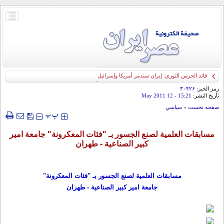
باز
و
بسته
کردن
منو
قائد الحرس الثوري: إيران ستدمر أمريكا وإسرائيل والسعودية إذا تجاوزت خطوط طهران
الحمراء
رمز الخبر:
۳۰۴۲۶
تأريخ النشر:
15:21
- 12 May 2011
صفحه نخست
»
سياسي
‍‍‍ پ
پ
مسابقات العلمیة لصنع الجسور بـ "فئات المعكرونة" جامعة امیر
کبیر الصناعیة - طهران
مسابقات العلمیة لصنع الجسور بـ
"فئات
المعكرونة"
جامعة امیر کبیر الصناعیة - طهران