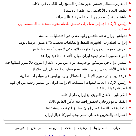
المغربي بنسالم حميش يفوز بجائزة الشيخ زايد للكتاب في الآداب
تطوير التعاون الأكاديمي بين طهران وسيول
واشنطن تحذّر بغداد من اللعبة الإيرانية «السوداء»
رئيس الأركان الإيراني يصل إلى دمشق للقيام بجولة تفقدية لـ"المستشارين
العسكريين"
نتنياهو : ايران تدعم غانتس ولبيد ضدي في الانتخابات القادمة
إيران: الصادرات الشهریة للنفط والمكثفات تخطت 2.75 مليون برميل يوميا
ظريف: تصريحات وزير الخارجية الأمريكي لا تمت أية صلة بالواقع
اللواء صفوي: استراتيجية ايران حيال الأعداء، دفاعية ورادعة
سفير ايران في موسكو: لو حرمت ايران من مزايا الاتفاق النووي فلا مبرر لبقائها فيه
اطفال الأنابيب في إيران ، فقط بضع خطوات للوصول إلى احلامك
قرعة ربع نهائي دوري الابطال.. استقلال وبرسبوليس في مواجهات قطرية
رئيس الاركان العامة للقوات المسلحة الايرانية: ايران لن تنتظر رخصة من اي قوة
لتطوير قدراتها الدفاعية
الكرملين: الاتفاق النووي مع إيران مازال قائما
الفيفا يدعو روحاني لحضور افتتاحية كأس العالم 2018
التجارة غیر النفطیة بین إیران ومالیزیا ترتفع بنسبة 23%
الامارات والبحرين تدعمان استراتيجية اميركا حيال ايران
الاولی
|
اتصلوا بنا
|
أرشیف
|
بحث
|
الروابط
|
من نحن
|
فارسی