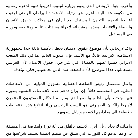
وأعرب جواد لاريجاني الذي يقوم بزيارة لجنوب افريقيا تلبية لدعوة رسمية
من حكومة هذا البلد، اعرب عن ارتياحة لاستعداد البرلمان الوطني لجنوب
افريقيا لتطوير التعاون المشترك مع ايران في مجالات حقوق الانسان
والقضاء والاقتصاد، مقدما مقترحاته لإجراء محادثات ثنائية ومنتظمة ودورية
في المستقبل.
واكد لاريجاني بأن موضوع حقوق الانسان يحظى بأهمية بالغة جدا للجمهورية
الاسلامية الايرانية، قائلاً: مع الأسف فإن شعوب العالم بما في ذلك الشعب
الايراني فقدوا ثقتهم بالقضايا التي تثار حول حقوق الانسان لأن الغربيين
يستعملون هذا الموضوع كأداة للضغط ضد الذين يخالفونهم فكريا وثقافيا.
واشار مستشار رئيس السلطة القضائية للشؤون الدولية الى الانتفاضات
الجارية في المنطقة، قائلاً: إن ايران تدعم هذه الانتفاضات الشعبية بصورة
قوية وتعتقد بأن الظلم والقمع الذي يمارسه الحكام المستبدون المنتمون
لأميركا والكيان الصهيوني هو السبب الرئيسي وراء اندلاع هذه الانتفاضات
بالاضافة الى معاداتهم للاسلام وإذلال شعوبهم.
واضاف لاريجاني بأن ايران لاتشعر بالقلق من أية ثورة وانتفاضة في المنطقة
بل وانما تدعم كل الثورات التي تنبثق عن صميم انظمة تستمد شرعيتها من