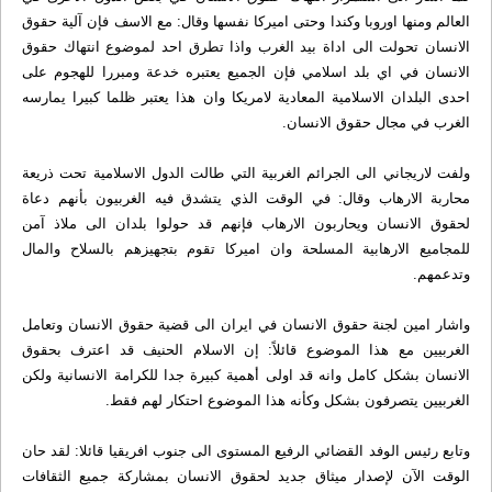
العالم ومنها اوروبا وكندا وحتى اميركا نفسها وقال: مع الاسف فإن آلية حقوق
الانسان تحولت الى اداة بيد الغرب واذا تطرق احد لموضوع انتهاك حقوق
الانسان في اي بلد اسلامي فإن الجميع يعتبره خدعة ومبررا للهجوم على
احدى البلدان الاسلامية المعادية لامريكا وان هذا يعتبر ظلما كبيرا يمارسه
الغرب في مجال حقوق الانسان.
ولفت لاريجاني الى الجرائم الغربية التي طالت الدول الاسلامية تحت ذريعة
محاربة الارهاب وقال: في الوقت الذي يتشدق فيه الغربيون بأنهم دعاة
لحقوق الانسان ويحاربون الارهاب فإنهم قد حولوا بلدان الى ملاذ آمن
للمجاميع الارهابية المسلحة وان اميركا تقوم بتجهيزهم بالسلاح والمال
وتدعمهم.
واشار امين لجنة حقوق الانسان في ايران الى قضية حقوق الانسان وتعامل
الغربيين مع هذا الموضوع قائلاً: إن الاسلام الحنيف قد اعترف بحقوق
الانسان بشكل كامل وانه قد اولى أهمية كبيرة جدا للكرامة الانسانية ولكن
الغربيين يتصرفون بشكل وكأنه هذا الموضوع احتكار لهم فقط.
وتابع رئيس الوفد القضائي الرفيع المستوى الى جنوب افريقيا قائلا: لقد حان
الوقت الآن لإصدار ميثاق جديد لحقوق الانسان بمشاركة جميع الثقافات