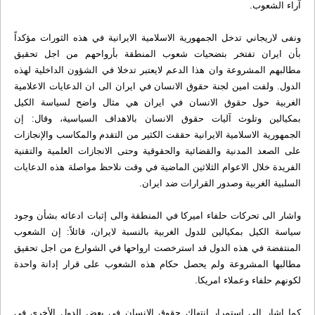
آراء الشعوب.
ونفى لاريجاني تدخل الجمهورية الاسلامية الايرانية في هذه الثورات مؤكداً
بأن ايران تفتخر بتضحيات شعوب المنطقة بأرواحهم من اجل تحقيق
مطالبهم المشروعة وان هذا الدعم لايعتبر تدخلا في الشؤون الداخلية لهذه
الدول. ولفت امين لجنة حقوق الانسان في ايران الى ان الدعايات الاعلامية
الغربية حول حقوق الانسان في ايران هي مثال واضح لسياسة الكيل
بمكيالين وتلوث آليات حقوق الانسان بالاهداف السياسية، وقال: إن
الجمهورية الاسلامية الايرانية حققت الكثير من التقدم والمكاسب والإنجازات
على الصعد المدنية والقضائية والحقوقية وحتى الانجازات العلمية والتقنية
الفريدة خلال الاعوام الثلاثين الماضية في وقت نلاحظ مواصلة هذه الدعايات
السلبية الغربية وصدور القرارات ضد ايران.
واشار الى تحركات حلفاء اميركا في المنطقة والى إثبات ادعائه بشأن وجود
سياسة الكيل بمكيالين للدول الغربية بالنسبة لايران، قائلاً: إن الشعوب
المنتفضة في هذه الدول قد استرخصت ارواحها في الشوارع من اجل تحقيق
مطالبها المشروعة ولم يحصل حكام هذه الشعوب على قرار إدانة واحدة
لكونهم حلفاء وعملاء امريكا.
كما اشار الى استمرار انتهاك حقوق الانسان في بعض الدول الأخرى في