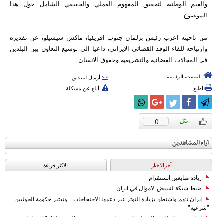
والقيم الوطنية لتحقيق المفهوم العملي والحقيقي الشامل حول هذا
الموضوع.
من ناحيته اعرب رئيس برلمان جنوب افريقيا، ماكس سيسيلو، عن تقديره
وارتياحه للقاء الوفد القضائي الايراني، داعيا الى توسيع التعاون بين البلدين
في المجالات القضائية والتشريعية وحقوق الانسان.
الصفحة الرئيسة
أرسل لصديق
اطبع
أبلغ عن مشكلة
0
آراء المشاهدين
آخرالاخبار
الاکثر قراءة
زيادة متابعين انستقرام
ضبط شبكة لتبييض الاموال في ايران
إيران تتهم واشنطن بزيادة التوتر عبر دعمها الاحتجاجات... وتعتبر حكومة الحوثيين
"شرعية"