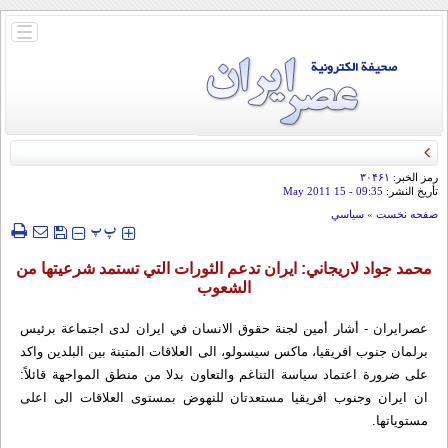
باز
و
بسته
کردن
منو
رمز الخبر:
۳۰۴۶۱
تأريخ النشر:
09:35
- 15 May 2011
صفحه نخست
»
سياسي
‍‍‍ پ
پ
محمد جواد لاريجاني: ايران تدعم الثورات التي تستمد شرعيتها من
الشعوب
عصرايران - أشار أمين لجنة حقوق الانسان في ايران لدى اجتماعة برئيس
برلمان جنوب افريقيا، ماكس سيسولو، الى العلاقات المتينة بين البلدين واكد
على ضرورة اعتماد سياسة التناغم والتعاون بدلا من منطق المواجهة قائلاً:
ان ايران وجنوب افريقيا مستعدتان للنهوض بمستوى العلاقات الى اعلى
مستوياتها.