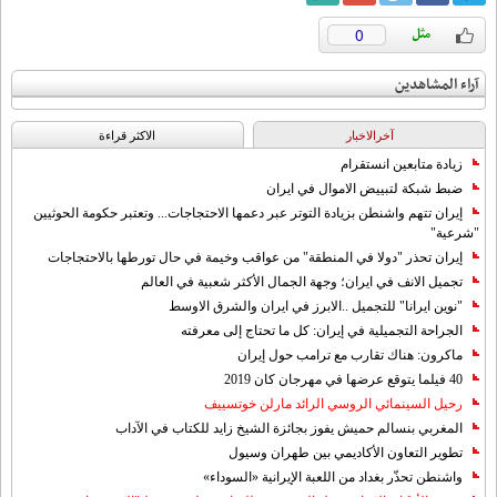
0
آراء المشاهدين
آخرالاخبار
الاکثر قراءة
زيادة متابعين انستقرام
ضبط شبكة لتبييض الاموال في ايران
إيران تتهم واشنطن بزيادة التوتر عبر دعمها الاحتجاجات... وتعتبر حكومة الحوثيين
"شرعية"
إيران تحذر "دولا في المنطقة" من عواقب وخيمة في حال تورطها بالاحتجاجات
تجميل الانف في ايران؛ وجهة الجمال الأكثر شعبية في العالم
"نوين ايرانا" للتجميل ..الابرز في ايران والشرق الاوسط
الجراحة التجميلية في إيران: كل ما تحتاج إلى معرفته
ماكرون: هناك تقارب مع ترامب حول إيران
40 فيلما يتوقع عرضها في مهرجان كان 2019
رحيل السينمائي الروسي الرائد مارلن خوتسييف
المغربي بنسالم حميش يفوز بجائزة الشيخ زايد للكتاب في الآداب
تطوير التعاون الأكاديمي بين طهران وسيول
واشنطن تحذّر بغداد من اللعبة الإيرانية «السوداء»