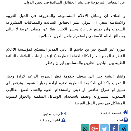
عن المعايير المزدوجة في نشر الحقائق السائدة في بعض الدول.
و اضاف ان وسائل الاعلام المسموعة والمقروءة في الدول العربية
والاسلامية ينبغي ان تتولي نشر الحقائق السائدة والمطالبات المشروعة
للشعوب وان تمتنع عن بث ونشر الاخبار نقلا عن مصادر غربية لا تبالي
بمصالح العالم الاسلامي واستقرار وامن الدول الاسلامية.
بدوره عبر الشيخ جبر بن جاسم آل ثاني المدير التنفيذي لمؤسسة الاعلام
القطرية المدير العام لوكالة الانباء القطرية (قنا) عن ارتياحه للعلاقات الثنائية
الطيبة بين البلدين الجارين والمسلمين ايران وقطر.
واشار الشيخ جبر الي موقف حكومة قطر الصريح الداعم لارادة وخيار
الشعوب واكد ان الحكومة القطرية تحترم ارادة وخيار الشعوب وترفض اي
تمييز او صراع طائفي او ديني واستخدام القوة والعنف لقمع مطاليب
الشعوب المشروعة وتعتقد باستخدام الوسائل السلمية والحوار لتسوية
المشاكل في بعض الدول العربية.
الصفحة الرئيسة
أرسل لصديق
اطبع
أبلغ عن مشكلة