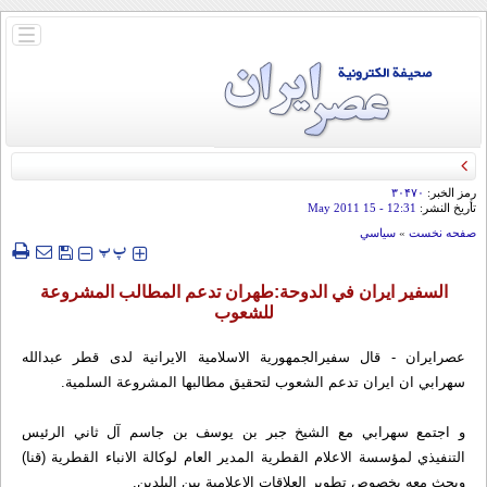
باز
و
بسته
کردن
منو
رمز الخبر:
۳۰۴۷۰
تأريخ النشر:
12:31
- 15 May 2011
صفحه نخست
»
سياسي
‍‍‍ پ
پ
السفير ايران في الدوحة:طهران تدعم المطالب المشروعة
للشعوب
عصرايران - قال سفيرالجمهورية الاسلامية الايرانية لدى قطر عبدالله
سهرابي ان ايران تدعم الشعوب لتحقيق مطالبها المشروعة السلمية.
و اجتمع سهرابي مع الشيخ جبر بن يوسف بن جاسم آل ثاني الرئيس
التنفيذي لمؤسسة الاعلام القطرية المدير العام لوكالة الانباء القطرية (قنا)
وبحث معه بخصوص تطوير العلاقات الاعلامية بين البلدين.