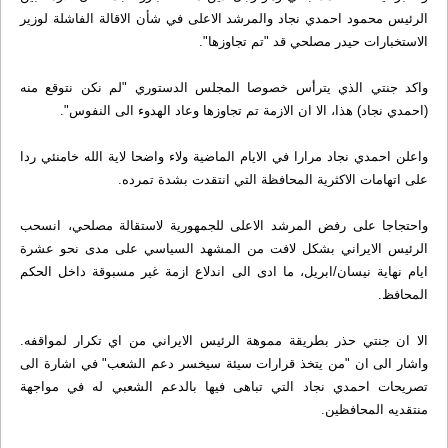
الرئيس محمود احمدي نجاد والمرشد الاعلى في شأن الاقالة الفاشلة لوزير
الاستخبارات حيدر مصلحي قد "تم تجاوزها".
واكد جنتي الذي يترأس خصوصا المجلس الدستوري "لم نكن نتوقع منه
(احمدي نجاد) هذا، الا ان الازمة تم تجاوزها وعاد الهدوء الى النفوس".
واعلن احمدي نجاد مرارا في الايام الماضية ولاء واضحا لاية الله خامنئي ردا
على اتهامات الاكثرية المحافظة التي انتقدت بشدة تمرده.
واحتجاجا على رفض المرشد الاعلى للجمهورية لاستقالة مصلحي، انسحب
الرئيس الايراني بشكل لافت من المشهد السياسي على مدى نحو عشرة
ايام نهاية نيسان/ابريل، ما ادى الى اندلاع ازمة غير مسبوقة داخل الحكم
المحافظ.
الا ان جنتي حذر بطريقة مموهة الرئيس الايراني من اي تكرار لمواقفه.
واشار الى ان "من يتخذ قرارات سيئة سيخسر دعم الشعب" في اشارة الى
تصريحات احمدي نجاد التي تباهى فيها بالدعم الشعبي له في مواجهة
منتقديه المحافظين.