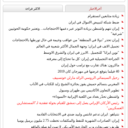
آخرالاخبار
الاکثر قراءة
زيادة متابعين انستقرام
ضبط شبكة لتبييض الاموال في ايران
إيران تتهم واشنطن بزيادة التوتر عبر دعمها الاحتجاجات... وتعتبر حكومة الحوثيين
"شرعية"
إيران تحذر "دولا في المنطقة" من عواقب وخيمة في حال تورطها بالاحتجاجات
تجميل الانف في ايران؛ وجهة الجمال الأكثر شعبية في العالم
"نوين ايرانا" للتجميل ..الابرز في ايران والشرق الاوسط
الجراحة التجميلية في إيران: كل ما تحتاج إلى معرفته
ماكرون: هناك تقارب مع ترامب حول إيران
40 فيلما يتوقع عرضها في مهرجان كان 2019
رحيل السينمائي الروسي الرائد مارلن خوتسييف
المغربي بنسالم حميش يفوز بجائزة الشيخ زايد للكتاب في الآداب
تطوير التعاون الأكاديمي بين طهران وسيول
واشنطن تحذّر بغداد من اللعبة الإيرانية «السوداء»
رئيس الأركان الإيراني يصل إلى دمشق للقيام بجولة تفقدية لـ"المستشارين
العسكريين"
نتنياهو : ايران تدعم غانتس ولبيد ضدي في الانتخابات القادمة
إيران: الصادرات الشهریة للنفط والمكثفات تخطت 2.75 مليون برميل يوميا
ظريف: تصريحات وزير الخارجية الأمريكي لا تمت أية صلة بالواقع