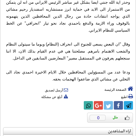
وحذر اية الله جنتي ايضا بشكل غير مباشر الرئيس الايراني من انه لن يتمكن
من الاستمرار الى الابد في حماية ابرز مستشاريه اسفنديار رحيم مشائي
الذي يواجه انتقادات حادة من رجال الدين المحافظين الذين يتهمونه
بالوقوف وراء الازمة والدفع باحمدي نجاد نحو تيار "انحرافي" عن الخط
السياسي للنظام الايراني.
وقال "ان البعض يسعى للجنوح الى انحراف (النظام) ويوما ما سيتولى النظام
والشعب الاهتمام بامرهم. مصلحتنا هي في عدم القيام بذلك الان، الا اننا
سنجعلهم يعرفون في المستقبل مصير" المعارضين السابقين في الداخل.
ودعا عدد من المسؤولين المحافظين خلال الايام الاخيرة احمدي نجاد الى
التخلي عن مشائي الذي ضاعفوا الهجمات بحقه.
الصفحة الرئيسة
أرسل لصديق
اطبع
أبلغ عن مشكلة
0
آراء المشاهدين