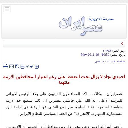
باز
و
بسته
کردن
منو
رمز الخبر:
۳۰۴۸۱
تأريخ النشر:
10:50
- 16 May 2011
صفحه نخست
»
سياسي
‍‍‍ پ
پ
احمدي نجاد لا يزال تحت الضغط على رغم اعتبار المحافظين الازمة
منتهية
عصرايران - وكالات - اكد المحافظون الدينيون على ولاء الرئيس الايراني
للمرشد الاعلى اية الله علي خامنئي معتبرين ان ذلك سيضع حدا لازمة
سياسية استمرت ثلاثة اسابيع، من دون التخلي عن الرغبة في ازاحة ابرز
مستشاريه المتهم ب"الانحراف" عن الخط السياسي للنظام الايراني.
واعتبر اية الله احمد جنتي وهو رجل دين محافظ بارز الجمعة ان الازمة بين