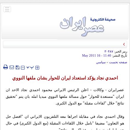
باز
و
بسته
کردن
منو
رمز الخبر:
۳۰۴۸۷
تأريخ النشر:
11:40
- 16 May 2011
صفحه نخست
»
سياسي
‍‍‍ پ
پ
احمدي نجاد يؤكد استعداد ايران للحوار بشان ملفها النووي
عصرايران - وكالات - اعلن الرئيس الايراني محمود احمدي نجاد الاحد ان
ايران "مستعدة للحوار" حول مسالة ملفها النووي مبديا امله بان يتم "تحقيق
نتائج" خلال "لقاءات مقبلة" مع الدول الكبرى.
وقال احمدي نجاد في مقابلة اجراها معه التلفزيون الايراني ان "افضل حل
هو التعاون" مضيفا "نامل خلال اللقاءات المقبلة (مع الدول الكبرى) في حال
حصولها، ان نتوصل بسرعة اكبر الى نتائج".