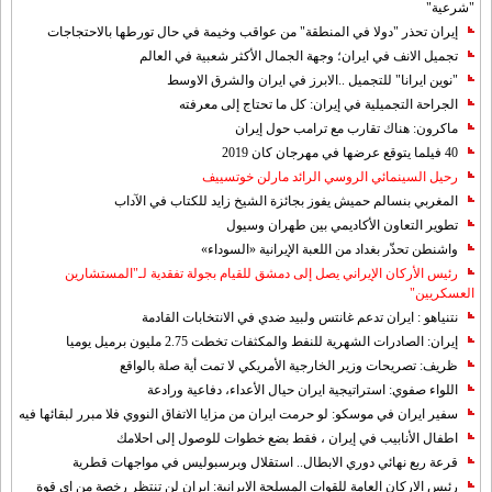
"شرعية"
إيران تحذر "دولا في المنطقة" من عواقب وخيمة في حال تورطها بالاحتجاجات
تجميل الانف في ايران؛ وجهة الجمال الأكثر شعبية في العالم
"نوين ايرانا" للتجميل ..الابرز في ايران والشرق الاوسط
الجراحة التجميلية في إيران: كل ما تحتاج إلى معرفته
ماكرون: هناك تقارب مع ترامب حول إيران
40 فيلما يتوقع عرضها في مهرجان كان 2019
رحيل السينمائي الروسي الرائد مارلن خوتسييف
المغربي بنسالم حميش يفوز بجائزة الشيخ زايد للكتاب في الآداب
تطوير التعاون الأكاديمي بين طهران وسيول
واشنطن تحذّر بغداد من اللعبة الإيرانية «السوداء»
رئيس الأركان الإيراني يصل إلى دمشق للقيام بجولة تفقدية لـ"المستشارين
العسكريين"
نتنياهو : ايران تدعم غانتس ولبيد ضدي في الانتخابات القادمة
إيران: الصادرات الشهریة للنفط والمكثفات تخطت 2.75 مليون برميل يوميا
ظريف: تصريحات وزير الخارجية الأمريكي لا تمت أية صلة بالواقع
اللواء صفوي: استراتيجية ايران حيال الأعداء، دفاعية ورادعة
سفير ايران في موسكو: لو حرمت ايران من مزايا الاتفاق النووي فلا مبرر لبقائها فيه
اطفال الأنابيب في إيران ، فقط بضع خطوات للوصول إلى احلامك
قرعة ربع نهائي دوري الابطال.. استقلال وبرسبوليس في مواجهات قطرية
رئيس الاركان العامة للقوات المسلحة الايرانية: ايران لن تنتظر رخصة من اي قوة