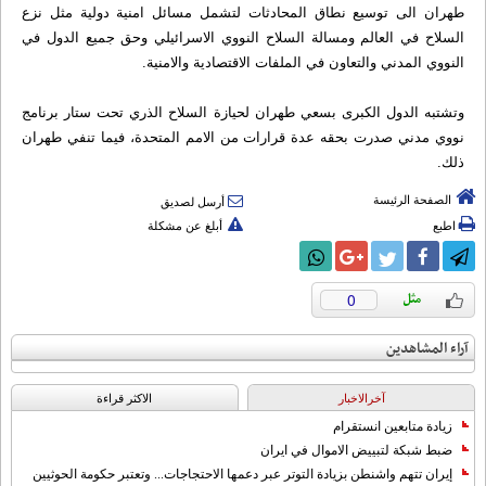
طهران الى توسيع نطاق المحادثات لتشمل مسائل امنية دولية مثل نزع
السلاح في العالم ومسالة السلاح النووي الاسرائيلي وحق جميع الدول في
النووي المدني والتعاون في الملفات الاقتصادية والامنية.
وتشتبه الدول الكبرى بسعي طهران لحيازة السلاح الذري تحت ستار برنامج
نووي مدني صدرت بحقه عدة قرارات من الامم المتحدة، فيما تنفي طهران
ذلك.
الصفحة الرئيسة
أرسل لصديق
اطبع
أبلغ عن مشكلة
0
آراء المشاهدين
آخرالاخبار
الاکثر قراءة
زيادة متابعين انستقرام
ضبط شبكة لتبييض الاموال في ايران
إيران تتهم واشنطن بزيادة التوتر عبر دعمها الاحتجاجات... وتعتبر حكومة الحوثيين