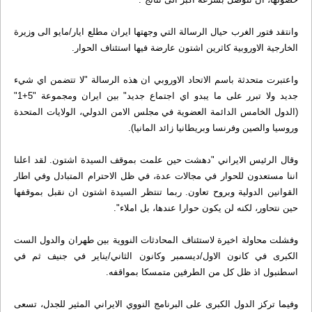
وانتقد فتور الغرب حيال الرسالة التي وجهتها ايران مطلع ايار/مايو الى وزيرة
الخارجية الاوروبية كاثرين اشتون عارضة فيها استئناف الحوار.
واعتبرت متحدثة باسم الاتحاد الاوروبي ان هذه الرسالة "لا تتضمن اي شيء
جديد ولا تبرر على ما يبدو اي اجتماع جديد" بين ايران ومجموعة "5+1"
(الدول الخامس الدائمة العضوية في مجلس الامن الدولي، الولايات المتحدة
وروسيا والصين وفرنسا وبريطانيا زائد المانيا).
وقال الرئيس الايراني "دهشت حين علمت بموقف السيدة اشتون. لقد اعلنا
اننا مستعدون للحوار في مجالات عدة، في ظل الاحترام المتبادل وفي اطار
القوانين الدولية وبروح تعاون. ربما تنتظر السيدة اشتون ان نقبل بموقفها
حين نتحاور، لكنه لن يكون حوارا عندها، بل املاء".
وفشلت محاولة اخيرة لاستئناف المحادثات النووية بين طهران والدول الست
الكبرى في كانون الاول/ديسمبر وكانون الثاني/يناير في جنيف ثم في
اسطنبول اذ ظل كل من الطرفين متمسكا بمواقفه.
وفيما تركز الدول الكبرى على البرنامج النووي الايراني المثير للجدل، تسعى