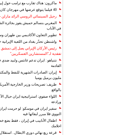
ماكرون: هناك تقارب مع ترامب حول إير
40 فيلما يتوقع عرضها في مهرجان كان 2019
رحيل السينمائي الروسي الرائد مارلن
المغربي بنسالم حميش يفوز بجائزة الشي
في الآداب
تطوير التعاون الأكاديمي بين طهران و
واشنطن تحذّر بغداد من اللعبة الإيرانية 
رئيس الأركان الإيراني يصل إلى دمشق ل
تفقدية لـ"المستشارين العسكريين"
نتنياهو : ايران تدعم غانتس ولبيد ضدي ف
القادمة
مليون برميل يوميا
ظريف: تصريحات وزير الخارجية الأمريكي
بالواقع
اللواء صفوي: استراتيجية ايران حيال الأع
ورادعة
سفير ايران في موسكو: لو حرمت ايران م
النووي فلا مبرر لبقائها فيه
اطفال الأنابيب في إيران ، فقط بضع خ
احلامك
قرعة ربع نهائي دوري الابطال.. استقل