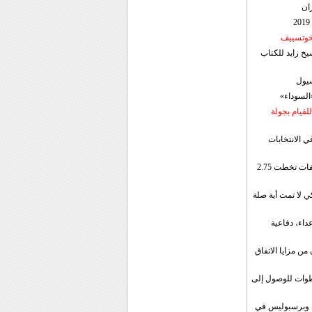
ان
 خوتسييف
خ زايد للكتاب
سيول
«السوداء»
لقيام بجولة
ي الانتخابات
إيران: الصادرات الشهریة للنفط والمكثفات تخطت 2.75
 لا تمت أية صلة
داء، دفاعية
ن مزايا الاتفاق
طوات للوصول إلى
ال وبرسبوليس في