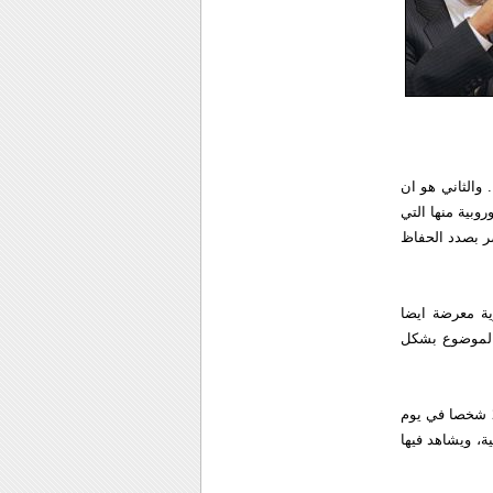
 والثاني هو ان
وبية منها التي
صر بصدد الحفاظ
ية معرضة ايضا
 الموضوع بشكل
واضاف متكي ان الرد الصحيح على هذه المطالب ليس سماع اخبار مقتل 10 اشخاص في يوم او 20 شخصا في يوم
، ويشاهد فيها