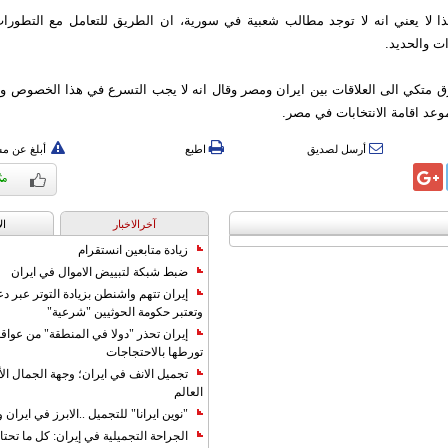
ا لا يعني انه لا توجد مطالب شعبية في سورية، ان الطريق للتعامل مع التطورا
ت والحديد.
ق متكي الى العلاقات بين ايران ومصر وقال انه لا يجب التسرع في هذا الخصوص وان
وعد اقامة الانتخابات في مصر.
أرسل لصديق
اطبع
أبلغ عن م
آخرالاخبار
ال
زيادة متابعين انستقرام
ضبط شبكة لتبييض الاموال في ايران
إيران تتهم واشنطن بزيادة التوتر عبر دع
وتعتبر حكومة الحوثيين "شرعية"
إيران تحذر "دولا في المنطقة" من عوا
تورطها بالاحتجاجات
تجميل الانف في ايران؛ وجهة الجمال ال
العالم
"نوين ايرانا" للتجميل ..الابرز في ايرا
الجراحة التجميلية في إيران: كل ما تحتا