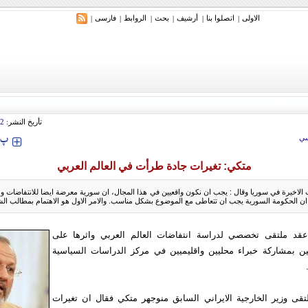
الاولی
اتصلوا بنا
أرشیف
بحث
الروابط
فارسی
|
|
|
|
|
|
تأريخ النشر:
42
‍‍‍ پ
ي
متكي: تغيرات جادة طرأت في العالم العربي
 الاخيرة في سوريا وقال : يجب ان نكون واقعيين في هذا المجال، ان سورية معرضة ايضا للانتفاضات 
 ان الحكومة السورية يجب ان تتعاطى مع الموضوع بشكل مناسب. والامر الاول هو الاهتمام بمطالب ال
قد ملتقى تخصصي لدراسة انتفاضات العالم العربي واثرها على
 بمشاركة خبراء محليين واقليميين في مركز الدراسات السياسية
قى وزير الخارجية الايراني السابق منوجهر متكي فقال ان تغيرات