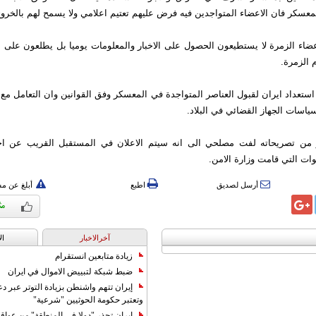
عسكر فان الاعضاء المتواجدين فيه فرض عليهم تعتيم اعلامي ولا يسمح لهم بالخروج
اء الزمرة لا يستطيعون الحصول على الاخبار والمعلومات يوميا بل يطلعون على ال
 الزمرة.
 استعداد ايران لقبول العناصر المتواجدة في المعسكر وفق القوانين وان التعامل مع
اسات الجهاز القضائي في البلاد.
من تصريحاته لفت مصلحي الى انه سيتم الاعلان في المستقبل القريب عن اخ
ات التي قامت وزارة الامن.
أرسل لصديق
اطبع
أبلغ عن م
آخرالاخبار
ال
زيادة متابعين انستقرام
ضبط شبكة لتبييض الاموال في ايران
إيران تتهم واشنطن بزيادة التوتر عبر دع
وتعتبر حكومة الحوثيين "شرعية"
إيران تحذر "دولا في المنطقة" من عوا