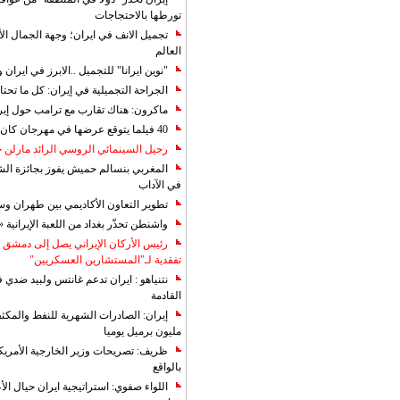
تورطها بالاحتجاجات
تجميل الانف في ايران؛ وجهة الجمال ال
العالم
"نوين ايرانا" للتجميل ..الابرز في ايرا
الجراحة التجميلية في إيران: كل ما تحتا
ماكرون: هناك تقارب مع ترامب حول إير
40 فيلما يتوقع عرضها في مهرجان كان 2019
رحيل السينمائي الروسي الرائد مارلن
المغربي بنسالم حميش يفوز بجائزة الشي
في الآداب
تطوير التعاون الأكاديمي بين طهران و
واشنطن تحذّر بغداد من اللعبة الإيرانية 
رئيس الأركان الإيراني يصل إلى دمشق ل
تفقدية لـ"المستشارين العسكريين"
نتنياهو : ايران تدعم غانتس ولبيد ضدي ف
القادمة
مليون برميل يوميا
ظريف: تصريحات وزير الخارجية الأمريكي
بالواقع
اللواء صفوي: استراتيجية ايران حيال الأع