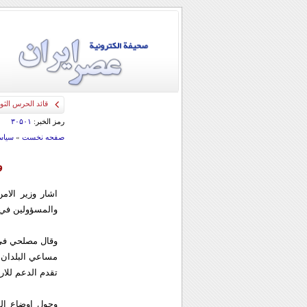
قائد الحرس الثو
رمز الخبر:
۳۰۵۰۱
صفحه نخست
»
سياس
و
اشار وزير الام
والمسؤولين في ال
وقال مصلحي في 
مساعي البلدان ا
تقدم الدعم للار
وحول اوضاع الم