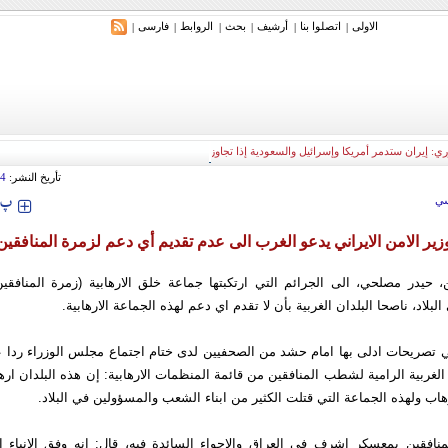
الاولی
اتصلوا بنا
أرشیف
بحث
الروابط
فارسی
|
|
|
|
|
|
ري: إيران ستدمر أمريكا وإسرائيل والسعودية إذا تجاوزت خطوط طهران الحمراء
تأريخ النشر:
54
‍‍‍ پ
ي
زير الامن الايراني يدعو الغرب الى عدم تقديم أي دعم لزمرة المنافقين
ن، حيدر مصلحي، الى الجرائم التي ارتكبتها جماعة خلق الارهابية (زمرة المنافق
بلاد، ناصحا البلدان الغربية بأن لا تقدم اي دعم لهذه الجماعة الارهابية.
تصريحات ادلى بها امام حشد من الصحفيين لدى ختام اجتماع مجلس الوزراء ردا
لغربية الرامية لشطب المنافقين من قائمة المنظمات الارهابية: إن هذه البلدان ارهاب
هاب ولهذه الجماعة التي قتلت الكثير من ابناء الشعب والمسؤولين في البلاد.
نافقين بمعسكر اشرف في العراق والاجواء السائدة فيه، قال: انه وفق الانباء ا