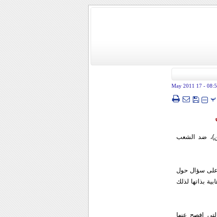
- 17 May 2011
08:
پ
ين)، ضد الشعب
 على سؤال حول
ية بذاتها لذلك
لتي افصح عنها