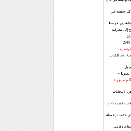
أكثر شعبية في
ن والشرق الاوسط
ج إلى معرفته
ان
 خوتسييف
خ زايد للكتاب
سيول
«السوداء»
لقيام بجولة
ي الانتخابات
إيران: الصادرات الشهریة للنفط والمكثفات تخطت 2.75
 لا تمت أية صلة
داء، دفاعية