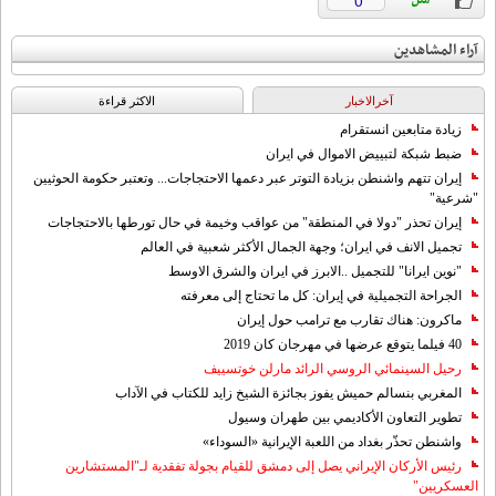
0
آراء المشاهدين
آخرالاخبار
الاکثر قراءة
زيادة متابعين انستقرام
ضبط شبكة لتبييض الاموال في ايران
إيران تتهم واشنطن بزيادة التوتر عبر دعمها الاحتجاجات... وتعتبر حكومة الحوثيين
"شرعية"
إيران تحذر "دولا في المنطقة" من عواقب وخيمة في حال تورطها بالاحتجاجات
تجميل الانف في ايران؛ وجهة الجمال الأكثر شعبية في العالم
"نوين ايرانا" للتجميل ..الابرز في ايران والشرق الاوسط
الجراحة التجميلية في إيران: كل ما تحتاج إلى معرفته
ماكرون: هناك تقارب مع ترامب حول إيران
40 فيلما يتوقع عرضها في مهرجان كان 2019
رحيل السينمائي الروسي الرائد مارلن خوتسييف
المغربي بنسالم حميش يفوز بجائزة الشيخ زايد للكتاب في الآداب
تطوير التعاون الأكاديمي بين طهران وسيول
واشنطن تحذّر بغداد من اللعبة الإيرانية «السوداء»
رئيس الأركان الإيراني يصل إلى دمشق للقيام بجولة تفقدية لـ"المستشارين
العسكريين"