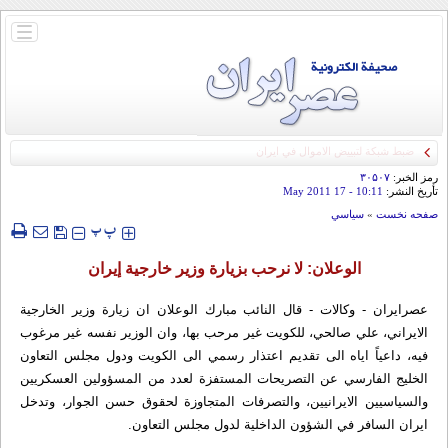
باز
و
بسته
کردن
منو
رمز الخبر:
۳۰۵۰۷
تأريخ النشر:
10:11
- 17 May 2011
صفحه نخست
»
سياسي
‍‍‍ پ
پ
الوعلان: لا نرحب بزيارة وزير خارجية إيران
عصرايران - وكالات - قال النائب مبارك الوعلان ان زيارة وزير الخارجية
الايراني، علي صالحي، للكويت غير مرحب بها، وان الوزير نفسه غير مرغوب
فيه، داعياً اياه الى تقديم اعتذار رسمي الى الكويت ودول مجلس التعاون
الخليج الفارسي عن التصريحات المستفزة لعدد من المسؤولين العسكريين
والسياسيين الايرانيين، والتصرفات المتجاوزة لحقوق حسن الجوار، وتدخل
ايران السافر في الشؤون الداخلية لدول مجلس التعاون.