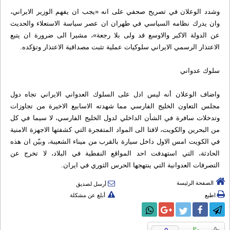
وشدد الوعلان في تصريح صحفي ع‍لى انه «يجب ان يفهم الوزير الايراني،
وان يدرك نظامه السياسي في طهران ان عصر سياسة الاستعلاء والحديث
عن الدولة الاكبر والاوسع قد ولى بلا رجعة»، مشيرا الى ضرورة ان يتبع
الاعتذار الرسمي الايراني سلوكيات عملية تثبت مصداقية الاعتذار وتؤكده.
سلوك عدواني
واضاف الوعلان أنه ليس ادل ع‍لى السلوك العدواني الايراني تجاه دول
مجلس التعاون الخليج الفارسي مما شهدته الاسابيع الاخيرة من تجاوزات
وتدخلات سافرة في الشأن الداخلي لدول الخليج الفارسي، لا سيما في كل
من البحرين والكويت، لافتا الى المواد المتفجرة التي كشفتها الاجهزة الامنية
في الكويت امس الاول داخل سيارة بالقرب من ميناء الشعيبة، وبيّن ان هذه
الحادثة، التي استهدفت احد المواقع النفطية في البلاد، لا تخرج عن
التصرفات العدوانية التي ينتهجها الحرس الثوري في ايران.
الصفحة الرئيسة
أرسل لصديق
اطبع
أبلغ عن مشكلة