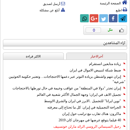
الصفحة الرئيسة
أرسل لصديق
اطبع
أبلغ عن مشكلة
0
آراء المشاهدين
آخرالاخبار
الاکثر قراءة
زيادة متابعين انستقرام
ضبط شبكة لتبييض الاموال في ايران
إيران تتهم واشنطن بزيادة التوتر عبر دعمها الاحتجاجات... وتعتبر حكومة الحوثيين
"شرعية"
إيران تحذر "دولا في المنطقة" من عواقب وخيمة في حال تورطها بالاحتجاجات
تجميل الانف في ايران؛ وجهة الجمال الأكثر شعبية في العالم
"نوين ايرانا" للتجميل ..الابرز في ايران والشرق الاوسط
الجراحة التجميلية في إيران: كل ما تحتاج إلى معرفته
ماكرون: هناك تقارب مع ترامب حول إيران
40 فيلما يتوقع عرضها في مهرجان كان 2019
رحيل السينمائي الروسي الرائد مارلن خوتسييف