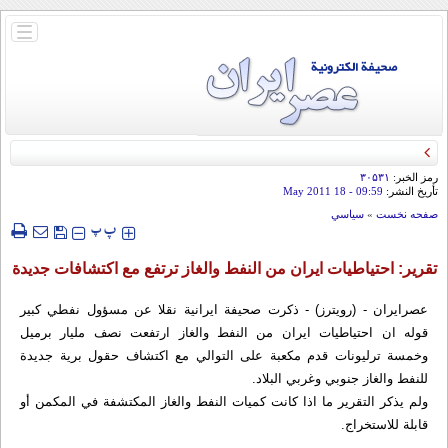
باز
و
بسته
کردن
منو
رمز الخبر:
۳۰۵۳۱
تأريخ النشر:
09:59
- 18 May 2011
صفحه نخست
»
سياسي
‍‍‍ پ
پ
تقرير: احتياطيات ايران من النفط والغاز ترتفع مع اكتشافات جديدة
عصرايران - (رويترز) - ذكرت صحيفة ايرانية نقلا عن مسؤول نفطي كبير
قوله ان احتياطيات ايران من النفط والغاز ارتفعت نصف مليار برميل
وخمسة ترليونات قدم مكعبة على التوالي مع اكتشاف حقول برية جديدة
للنفط والغاز جنوبي وغربي البلاد.
ولم يذكر التقرير ما اذا كانت كميات النفط والغاز المكتشفة في المكمن أو
قابلة للاستخراج.