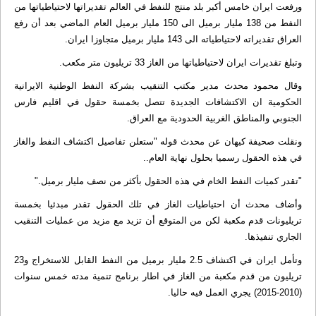
ورفعت ايران خامس أكبر بلد منتج للنفط في العالم تقديراتها لاحتياطياتها من
النفط من 138 مليار برميل الى 150 مليار برميل العام الماضي بعد أن رفع
العراق تقديراته لاحتياطياته الى 143 مليار برميل متجاوزا ايران.
وتبلغ تقديرات ايران لاحتياطياتها من الغاز 33 تريليون متر مكعب.
وقال محمود محدث مدير مكتب التنقيب بشركة النفط الوطنية الايرانية
الحكومية ان الاكتشافات الجديدة تتصل بخمسة حقول في اقليم فارس
الجنوبي والمناطق الغربية الحدودية مع العراق.
ونقلت صحيفة كيهان عن محدث قوله "ستعلن تفاصيل اكتشاف النفط والغاز
في هذه الحقول رسميا بحلول نهاية العام..
"تقدر كميات النفط الخام في هذه الحقول بأكثر من نصف مليار برميل."
وأضاف محدث أن احتياطيات الغاز في تلك الحقول تقدر مبدئيا بخمسة
تريليونات قدم مكعبة لكن من المتوقع أن تزيد مع مزيد من عمليات التنقيب
الجاري تنفيذها.
وتأمل ايران في اكتشاف 2.5 مليار برميل من النفط القابل للاستخراج و23
تريليون من قدم مكعبة من الغاز في اطار برنامج تنمية مدته خمس سنوات
(2010-2015) يجري العمل فيه حاليا.