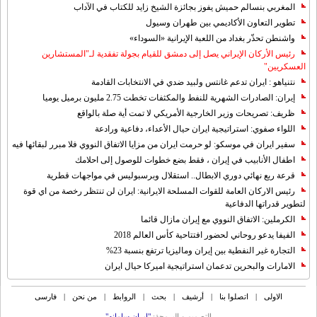
المغربي بنسالم حميش يفوز بجائزة الشيخ زايد للكتاب في الآداب
تطوير التعاون الأكاديمي بين طهران وسيول
واشنطن تحذّر بغداد من اللعبة الإيرانية «السوداء»
رئيس الأركان الإيراني يصل إلى دمشق للقيام بجولة تفقدية لـ"المستشارين
العسكريين"
نتنياهو : ايران تدعم غانتس ولبيد ضدي في الانتخابات القادمة
إيران: الصادرات الشهریة للنفط والمكثفات تخطت 2.75 مليون برميل يوميا
ظريف: تصريحات وزير الخارجية الأمريكي لا تمت أية صلة بالواقع
اللواء صفوي: استراتيجية ايران حيال الأعداء، دفاعية ورادعة
سفير ايران في موسكو: لو حرمت ايران من مزايا الاتفاق النووي فلا مبرر لبقائها فيه
اطفال الأنابيب في إيران ، فقط بضع خطوات للوصول إلى احلامك
قرعة ربع نهائي دوري الابطال.. استقلال وبرسبوليس في مواجهات قطرية
رئيس الاركان العامة للقوات المسلحة الايرانية: ايران لن تنتظر رخصة من اي قوة
لتطوير قدراتها الدفاعية
الكرملين: الاتفاق النووي مع إيران مازال قائما
الفيفا يدعو روحاني لحضور افتتاحية كأس العالم 2018
التجارة غیر النفطیة بین إیران ومالیزیا ترتفع بنسبة 23%
الامارات والبحرين تدعمان استراتيجية اميركا حيال ايران
الاولی
|
اتصلوا بنا
|
أرشیف
|
بحث
|
الروابط
|
من نحن
|
فارسی
التصمیم و البرمجة:
"ایران سامانه"