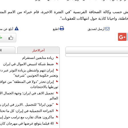
ش حسب وكالة الصحافة الفرنسية "في الفترة الاخيرة، قام خبراء من الامم الم
طئة، واحيانا كاذبة حول انتهاكات للعقوبات".
أرسل لصديق
اطبع
أبلغ عن م
آخرالاخبار
ال
زيادة متابعين انستقرام
ضبط شبكة لتبييض الاموال في ايران
إيران تتهم واشنطن بزيادة التوتر عبر دع
وتعتبر حكومة الحوثيين "شرعية"
إيران تحذر "دولا في المنطقة" من عوا
تورطها بالاحتجاجات
تجميل الانف في ايران؛ وجهة الجمال ال
العالم
"نوين ايرانا" للتجميل ..الابرز في ايرا
الجراحة التجميلية في إيران: كل ما تحتا
ماكرون: هناك تقارب مع ترامب حول إير
40 فيلما يتوقع عرضها في مهرجان كان 2019