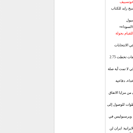
 خوتسييف
خ زايد للكتاب
سيول
«السوداء»
لقيام بجولة
ي الانتخابات
إيران: الصادرات الشهریة للنفط والمكثفات تخطت 2.75
 لا تمت أية صلة
داء، دفاعية
ن مزايا الاتفاق
طوات للوصول إلى
ال وبرسبوليس في
رانية: ايران لن