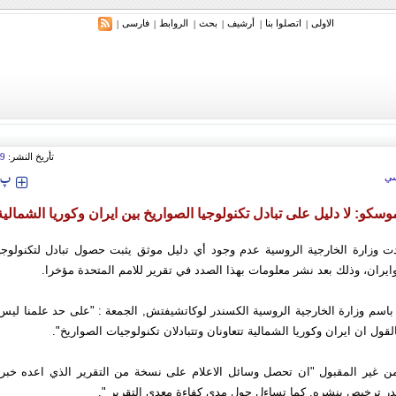
الاولی
اتصلوا بنا
أرشیف
بحث
الروابط
فارسی
|
|
|
|
|
|
ري: إيران ستدمر أمريكا وإسرائيل والسعودية إذا تجاوزت خطوط طهران الحمراء
تأريخ النشر:
19
‍‍‍ پ
ي
وسكو: لا دليل على تبادل تكنولوجيا الصواريخ بين ايران وكوريا الشمالية
ت وزارة الخارجية الروسية عدم وجود أي دليل موثق يثبت حصول تبادل لتكنولوجيا
وايران، وذلك بعد نشر معلومات بهذا الصدد في تقرير للامم المتحدة مؤخرا.
اسم وزارة الخارجية الروسية الكسندر لوكاتشيفتش, الجمعة : "على حد علمنا ليس
قول ان ايران وكوريا الشمالية تتعاونان وتتبادلان تكنولوجيات الصواريخ".
"من غير المقبول "ان تحصل وسائل الاعلام على نسخة من التقرير الذي اعده خبراء
در ترخيص بنشره. كما تساءل حول مدى كفاءة معدي التقرير ".