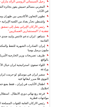
رحيل السينمائي الروسي الرائد مارلن
المغربي بنسالم حميش يفوز بجائزة الشي
في الآداب
تطوير التعاون الأكاديمي بين طهران و
واشنطن تحذّر بغداد من اللعبة الإيرانية 
رئيس الأركان الإيراني يصل إلى دمشق ل
تفقدية لـ"المستشارين العسكريين"
نتنياهو : ايران تدعم غانتس ولبيد ضدي ف
القادمة
مليون برميل يوميا
ظريف: تصريحات وزير الخارجية الأمريكي
بالواقع
اللواء صفوي: استراتيجية ايران حيال الأع
ورادعة
سفير ايران في موسكو: لو حرمت ايران م
النووي فلا مبرر لبقائها فيه
اطفال الأنابيب في إيران ، فقط بضع خ
احلامك
قرعة ربع نهائي دوري الابطال.. استقل
مواجهات قطرية
رئيس الاركان العامة للقوات المسلحة الاي