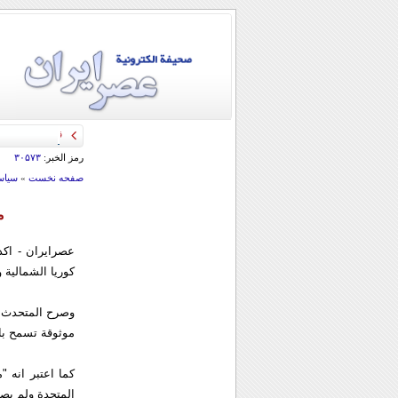
قائد الحرس الثو
رمز الخبر:
۳۰۵۷۳
صفحه نخست
»
سياس
م
عصرايران - اكد
كوريا الشمالية 
وصرح المتحدث ب
موثوقة تسمح بال
كما اعتبر انه 
المتحدة ولم يص