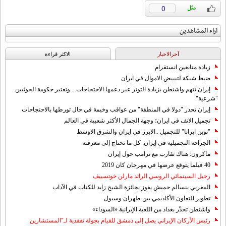
0
آراء المشاهدين
آخرالاخبار
الاکثر قراءة
زيادة متابعين انستقرام
ضبط شبكة لتبييض الاموال في ايران
إيران تتهم واشنطن بزيادة التوتر عبر دعمها الاحتجاجات... وتعتبر حكومة الحوثيين
"شرعية"
إيران تحذر "دولا في المنطقة" من عواقب وخيمة في حال تورطها بالاحتجاجات
تجميل الانف في ايران؛ وجهة الجمال الأكثر شعبية في العالم
"نوين ايرانا" للتجميل ..الابرز في ايران والشرق الاوسط
الجراحة التجميلية في إيران: كل ما تحتاج إلى معرفته
ماكرون: هناك تقارب مع ترامب حول إيران
40 فيلما يتوقع عرضها في مهرجان كان 2019
رحيل السينمائي الروسي الرائد مارلن خوتسييف
المغربي بنسالم حميش يفوز بجائزة الشيخ زايد للكتاب في الآداب
تطوير التعاون الأكاديمي بين طهران وسيول
واشنطن تحذّر بغداد من اللعبة الإيرانية «السوداء»
رئيس الأركان الإيراني يصل إلى دمشق للقيام بجولة تفقدية لـ"المستشارين