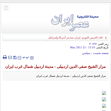
باز
و
بسته
کردن
منو
قائد الحرس الثوري: إيران ستدمر أمريكا وإسرائيل والسعودية إذا تجاوزت خطوط طهران
الحمراء
رمز الخبر:
۳۰۶۲۷
تأريخ النشر:
13:10
- 25 May 2011
صفحه نخست
»
سياسي
‍‍‍ پ
پ
مزار الشیخ صفی الدین اردبیلی - مدینة اردبیل شمال غرب ایران
مزار الشیخ صفی الدین اردبیلی - مدینة اردبیل شمال غرب ایران