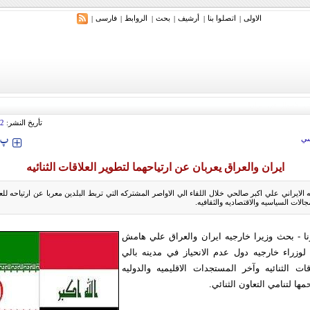
الاولی
اتصلوا بنا
أرشیف
بحث
الروابط
فارسی
|
|
|
|
|
|
تأريخ النشر:
12
‍‍‍ پ
ي
ايران والعراق يعربان عن ارتياحهما لتطوير العلاقات الثنائيه
 الايراني علي اكبر صالحي خلال اللقاء الي الاواصر المشتركه التي تربط البلدين معربا عن ارتياحه للعل
الات السياسيه والاقتصاديه والثقافيه.
نا - بحث وزيرا خارجيه ايران والعراق علي هامش
لاجتماع ال 16 لوزراء خارجيه دول عدم الانحياز في مدينه بالي
اقات الثنائيه وآخر المستجدات الاقليميه والدوليه
مها لتنامي التعاون الثنائي.