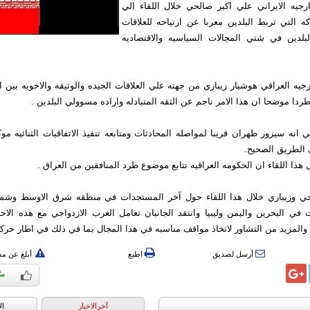
ارجيه الايراني علي اكبر صالحي خلال اللقاء الي
ه التي تربط البلدين معربا عن ارتياحه للعلاقات
البلدين في شتي المجالات السياسيه والاقتصاديه
جيه العراقي هوشيار زيباري من جهته علي العلاقات الجيده والوثيقه والاخويه بين البل
ردا موضحا ان هذا الامر ناجم عن الثقه المتبادله واراده مسوولي البلدين .
ي انه سيزور طهران قريبا لمواصله المحادثات ومتابعه تنفيذ الاتفاقيات الثنائيه موك
ي الطريق الصحيح.
ل هذا اللقاء ان الحكومه العراقيه تتابع موضوع طرد المنافقين من العراق .
حي وزيباري خلال هذا اللقاء حول آخر المستجدات في منطقه شرق الاوسط وشمال
 في البحرين واليمن وليبيا وانتقد الجانبان تعامل الغرب الازدواجي مع هذه الاح
المزيد من التشاور لاتخاذ مواقف مناسبه في هذا المجال بما في ذلك في اطار حركه 
أرسل لصديق
اطبع
أبلغ عن م
آخرالاخبار
ال