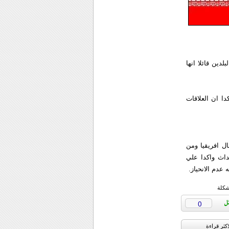
دين قائلا انها
دا ان العلاقات
 افريقيا ومن
داث واكدا علي
عدم الانحياز.
شكلة
0
اکثر قراءة