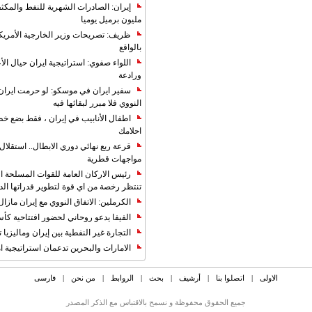
مليون برميل يوميا
ظريف: تصريحات وزير الخارجية الأمريكي
بالواقع
اللواء صفوي: استراتيجية ايران حيال الأع
ورادعة
سفير ايران في موسكو: لو حرمت ايران م
النووي فلا مبرر لبقائها فيه
اطفال الأنابيب في إيران ، فقط بضع خ
احلامك
قرعة ربع نهائي دوري الابطال.. استقل
مواجهات قطرية
رئيس الاركان العامة للقوات المسلحة الاي
تنتظر رخصة من اي قوة لتطوير قدراتها الد
الكرملين: الاتفاق النووي مع إيران مازال
الفيفا يدعو روحاني لحضور افتتاحية كأس ال
التجارة غیر النفطیة بین إیران ومالیزیا ترت
الامارات والبحرين تدعمان استراتيجية ام
الاولی
|
اتصلوا بنا
|
أرشیف
|
بحث
|
الروابط
|
من نحن
|
فارسی
جمیع الحقوق محفوظة و نسمح بالاقتباس مع الذکر المصدر