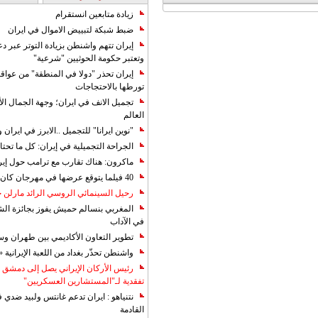
زيادة متابعين انستقرام
ضبط شبكة لتبييض الاموال في ايران
إيران تتهم واشنطن بزيادة التوتر عبر دع
وتعتبر حكومة الحوثيين "شرعية"
إيران تحذر "دولا في المنطقة" من عوا
تورطها بالاحتجاجات
تجميل الانف في ايران؛ وجهة الجمال ال
العالم
"نوين ايرانا" للتجميل ..الابرز في ايرا
الجراحة التجميلية في إيران: كل ما تحتا
ماكرون: هناك تقارب مع ترامب حول إير
40 فيلما يتوقع عرضها في مهرجان كان 2019
رحيل السينمائي الروسي الرائد مارلن
المغربي بنسالم حميش يفوز بجائزة الشي
في الآداب
تطوير التعاون الأكاديمي بين طهران و
واشنطن تحذّر بغداد من اللعبة الإيرانية 
رئيس الأركان الإيراني يصل إلى دمشق ل
تفقدية لـ"المستشارين العسكريين"
نتنياهو : ايران تدعم غانتس ولبيد ضدي ف
القادمة