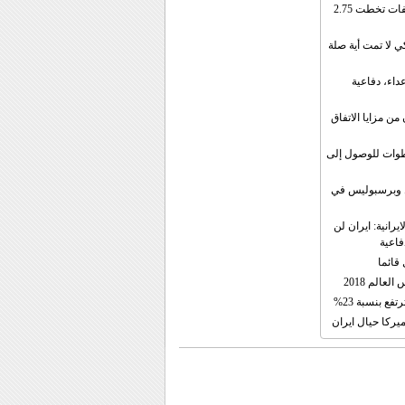
إيران: الصادرات الشهریة للنفط والمكثفات تخطت 2.75
 لا تمت أية صلة
داء، دفاعية
ن مزايا الاتفاق
طوات للوصول إلى
ال وبرسبوليس في
رانية: ايران لن
فاعية
 قائما
عالم 2018
فع بنسبة 23%
يركا حيال ايران