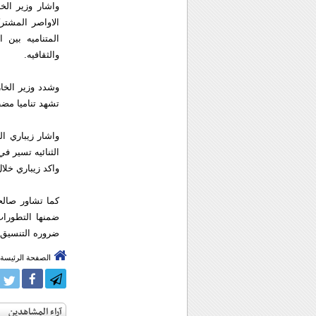
واشار وزير الخ
الاواصر المشترك
المتناميه بين 
والثقافيه.
وشدد وزير الخار
تشهد تناميا مضط
واشار زيباري ال
الثنائيه تسير ف
واكد زيباري خلا
كما تشاور صال
ضمنها التطورات
ضروره التنسيق و
الصفحة الرئيسة
آراء المشاهدين