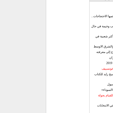
مها الاحتجاجات...
قب وخيمة في حال
أكثر شعبية في
ن والشرق الاوسط
ج إلى معرفته
ان
 خوتسييف
خ زايد للكتاب
سيول
«السوداء»
لقيام بجولة
ي الانتخابات