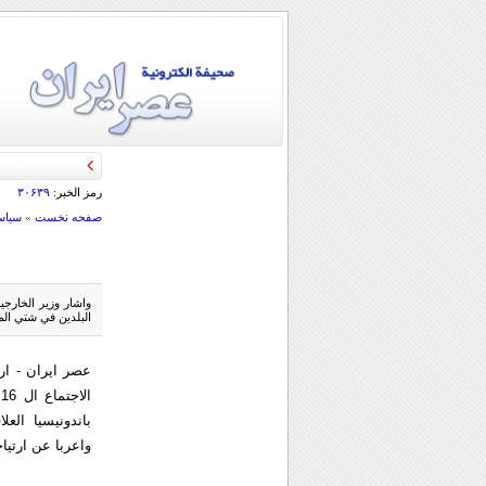
رمز الخبر:
۳۰۶۳۹
صفحه نخست
»
سياس
واشار وزير الخارجيه
البلدين في شتي المج
عصر ایران - ار
ا
باندونيسيا العل
واعربا عن ارتياح