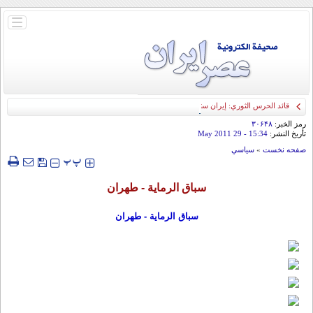
باز
و
بسته
کردن
منو
قائد الحرس الثوري: إيران ستدمر أمريكا وإسرائيل والسعودية إذا تجاوزت خطوط طهران
الحمراء
رمز الخبر:
۳۰۶۴۸
تأريخ النشر:
15:34
- 29 May 2011
صفحه نخست
»
سياسي
‍‍‍ پ
پ
سباق الرمایة - طهران
سباق الرمایة - طهران