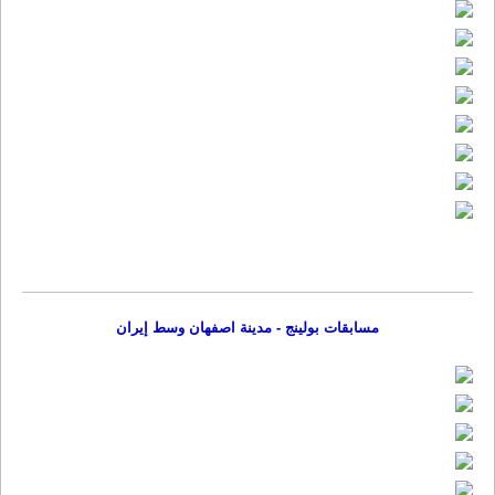
مسابقات بولینج - مدینة اصفهان وسط إیران