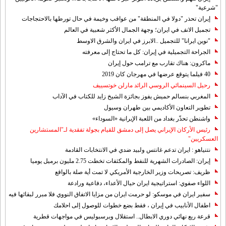
"شرعية"
إيران تحذر "دولا في المنطقة" من عواقب وخيمة في حال تورطها بالاحتجاجات
تجميل الانف في ايران؛ وجهة الجمال الأكثر شعبية في العالم
"نوين ايرانا" للتجميل ..الابرز في ايران والشرق الاوسط
الجراحة التجميلية في إيران: كل ما تحتاج إلى معرفته
ماكرون: هناك تقارب مع ترامب حول إيران
40 فيلما يتوقع عرضها في مهرجان كان 2019
رحيل السينمائي الروسي الرائد مارلن خوتسييف
المغربي بنسالم حميش يفوز بجائزة الشيخ زايد للكتاب في الآداب
تطوير التعاون الأكاديمي بين طهران وسيول
واشنطن تحذّر بغداد من اللعبة الإيرانية «السوداء»
رئيس الأركان الإيراني يصل إلى دمشق للقيام بجولة تفقدية لـ"المستشارين
العسكريين"
نتنياهو : ايران تدعم غانتس ولبيد ضدي في الانتخابات القادمة
إيران: الصادرات الشهریة للنفط والمكثفات تخطت 2.75 مليون برميل يوميا
ظريف: تصريحات وزير الخارجية الأمريكي لا تمت أية صلة بالواقع
اللواء صفوي: استراتيجية ايران حيال الأعداء، دفاعية ورادعة
سفير ايران في موسكو: لو حرمت ايران من مزايا الاتفاق النووي فلا مبرر لبقائها فيه
اطفال الأنابيب في إيران ، فقط بضع خطوات للوصول إلى احلامك
قرعة ربع نهائي دوري الابطال.. استقلال وبرسبوليس في مواجهات قطرية