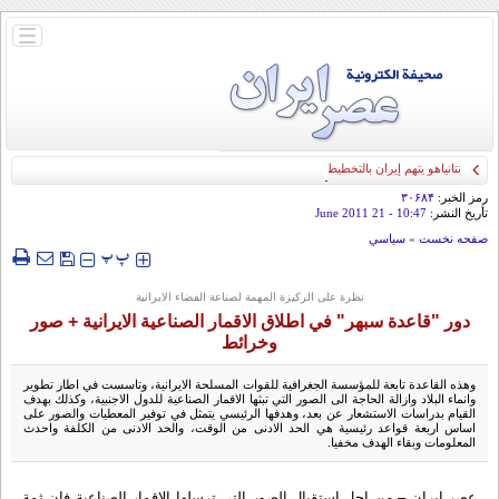
باز
و
بسته
کردن
منو
نتانياهو يتهم إيران بالتخطيط لمهاجمة إسرائيل
رمز الخبر:
۳۰۶۸۴
تأريخ النشر:
10:47
- 21 June 2011
صفحه نخست
»
سياسي
‍‍‍ پ
پ
نظرة على الركيزة المهمة لصناعة الفضاء الايرانية
دور "قاعدة سبهر" في اطلاق الاقمار الصناعية الايرانية + صور
وخرائط
وهذه القاعدة تابعة للمؤسسة الجغرافية للقوات المسلحة الایرانیة، وتاسست في اطار تطوير
وانماء البلاد وازالة الحاجة الى الصور التي تبثها الاقمار الصناعية للدول الاجنبية، وكذلك بهدف
القيام بدراسات الاستشعار عن بعد، وهدفها الرئيسي يتمثل في توفير المعطيات والصور على
اساس اربعة قواعد رئيسية هي الحد الادنى من الوقت، والحد الادنى من الكلفة واحدث
المعلومات وبقاء الهدف مخفيا.
عصر ايران – من اجل استقبال الصور التي ترسلها الاقمار الصناعية فان ثمة