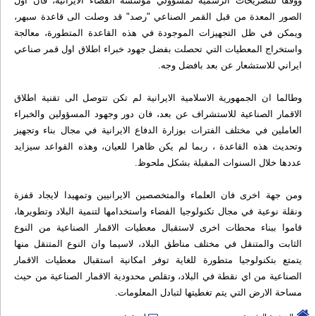
ووفقا للتصريحات الرسمية لمسؤولي مؤسسة الفضاء الايرانية، فان اول
الصور المعدة من قبل القمر الصناعي "رصد" قد وصلت الى قاعدة سبهر،
ويمكن في ظل التجهيزات الموجودة في هذه القاعدة المتطورة، معالجة
واستخراج المعطيات التي تحصلت بفضل جهود خبراء اطلاق اول قمر صناعي
ايراني للاستشعار عن بعد بافضل وجه.
وطالما ان الجمهورية الاسلامية الايرانية لم تكن تتوصل الى تقنية اطلاق
الاقمار الصناعية للاستشراف عن بعد، فان دور وجهود المسؤولين والخبراء
العاملين في مختلف الفترات بوزارة الدفاع الايرانية في مجال بناء وتجهيز
وتحديث هذه القاعدة ، ربما لم يكن ظاهرا للعيان، وهذه القواعد سيزايد
عددها خلال السنوات المقبلة بشكل ملحوظ.
ومن جهة اخرى فان العلماء والمتخصصين الايرانيين وتمهيدا لايجاد قفزة
ونقلة نوعية في مجال تكنولوجيا الفضاء واستخدامها لتنمية البلاد وتطويرها،
قاموا ببناء محطات اخرى لاستقبال معطيات الاقمار الصناعية من النوع
الثابت والمتنقل في مختلف مناطق البلاد، لاسيما وان النوع المتنقل منها
يتمتع بتكنولوجيا متطورة للغاية توفر امكانية استقبال معطيات الاقمار
الصناعية من اي نقطة في البلاد، وتقلص محدودية الاقمار الصناعية من حيث
مساحة الارض التي يتم تغطيتها لتبادل المعلومات.