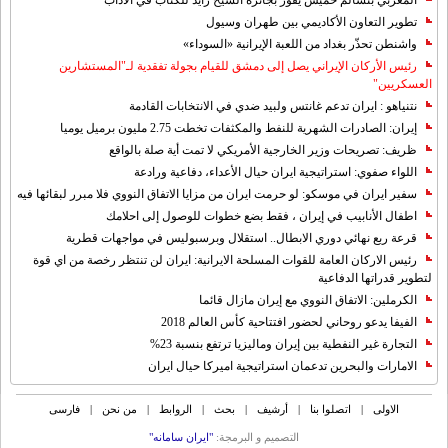
المغربي بنسالم حميش يفوز بجائزة الشيخ زايد للكتاب في الآداب
تطوير التعاون الأكاديمي بين طهران وسيول
واشنطن تحذّر بغداد من اللعبة الإيرانية «السوداء»
رئيس الأركان الإيراني يصل إلى دمشق للقيام بجولة تفقدية لـ"المستشارين
العسكريين"
نتنياهو : ايران تدعم غانتس ولبيد ضدي في الانتخابات القادمة
إيران: الصادرات الشهریة للنفط والمكثفات تخطت 2.75 مليون برميل يوميا
ظريف: تصريحات وزير الخارجية الأمريكي لا تمت أية صلة بالواقع
اللواء صفوي: استراتيجية ايران حيال الأعداء، دفاعية ورادعة
سفير ايران في موسكو: لو حرمت ايران من مزايا الاتفاق النووي فلا مبرر لبقائها فيه
اطفال الأنابيب في إيران ، فقط بضع خطوات للوصول إلى احلامك
قرعة ربع نهائي دوري الابطال.. استقلال وبرسبوليس في مواجهات قطرية
رئيس الاركان العامة للقوات المسلحة الايرانية: ايران لن تنتظر رخصة من اي قوة
لتطوير قدراتها الدفاعية
الكرملين: الاتفاق النووي مع إيران مازال قائما
الفيفا يدعو روحاني لحضور افتتاحية كأس العالم 2018
التجارة غیر النفطیة بین إیران ومالیزیا ترتفع بنسبة 23%
الامارات والبحرين تدعمان استراتيجية اميركا حيال ايران
الاولی
|
اتصلوا بنا
|
أرشیف
|
بحث
|
الروابط
|
من نحن
|
فارسی
التصمیم و البرمجة:
"ایران سامانه"