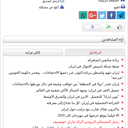
الصفحة الرئيسة
أرسل لصديق
اطبع
أبلغ عن مشكلة
0
آراء المشاهدين
آخرالاخبار
الاکثر قراءة
زيادة متابعين انستقرام
ضبط شبكة لتبييض الاموال في ايران
إيران تتهم واشنطن بزيادة التوتر عبر دعمها الاحتجاجات... وتعتبر حكومة الحوثيين
"شرعية"
إيران تحذر "دولا في المنطقة" من عواقب وخيمة في حال تورطها بالاحتجاجات
تجميل الانف في ايران؛ وجهة الجمال الأكثر شعبية في العالم
"نوين ايرانا" للتجميل ..الابرز في ايران والشرق الاوسط
الجراحة التجميلية في إيران: كل ما تحتاج إلى معرفته
ماكرون: هناك تقارب مع ترامب حول إيران
40 فيلما يتوقع عرضها في مهرجان كان 2019
رحيل السينمائي الروسي الرائد مارلن خوتسييف