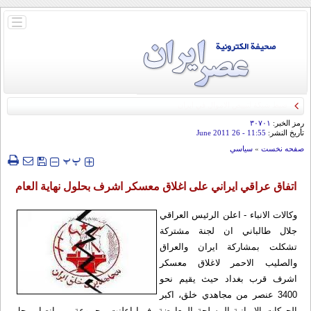
باز
و
بسته
کردن
منو
رمز الخبر:
۳۰۷۰۱
تأريخ النشر:
11:55
- 26 June 2011
صفحه نخست
»
سياسي
‍‍‍ پ
پ
اتفاق عراقي ايراني على اغلاق معسكر اشرف بحلول نهاية العام
وكالات الانباء - اعلن الرئيس العراقي
جلال طالباني ان لجنة مشتركة
تشكلت بمشاركة ايران والعراق
والصليب الاحمر لاغلاق معسكر
اشرف قرب بغداد حيث يقيم نحو
3400 عنصر من مجاهدي خلق، اكبر
الحركات الايرانية المسلحة المعارضة، فيما اعلنت مجموعة من انصار رجل