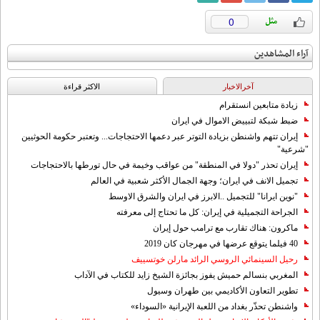
0
آراء المشاهدين
آخرالاخبار
الاکثر قراءة
زيادة متابعين انستقرام
ضبط شبكة لتبييض الاموال في ايران
إيران تتهم واشنطن بزيادة التوتر عبر دعمها الاحتجاجات... وتعتبر حكومة الحوثيين
"شرعية"
إيران تحذر "دولا في المنطقة" من عواقب وخيمة في حال تورطها بالاحتجاجات
تجميل الانف في ايران؛ وجهة الجمال الأكثر شعبية في العالم
"نوين ايرانا" للتجميل ..الابرز في ايران والشرق الاوسط
الجراحة التجميلية في إيران: كل ما تحتاج إلى معرفته
ماكرون: هناك تقارب مع ترامب حول إيران
40 فيلما يتوقع عرضها في مهرجان كان 2019
رحيل السينمائي الروسي الرائد مارلن خوتسييف
المغربي بنسالم حميش يفوز بجائزة الشيخ زايد للكتاب في الآداب
تطوير التعاون الأكاديمي بين طهران وسيول
واشنطن تحذّر بغداد من اللعبة الإيرانية «السوداء»