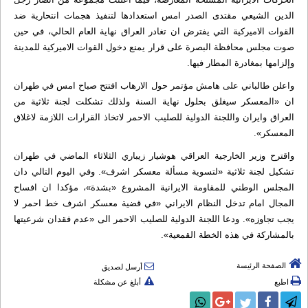
الدين الشيعي مقتدى الصدر امس استعدادها لتنفيذ هجمات انتحارية ضد
القوات الاميركية التي يفترض ان تغادر العراق نهاية العام الحالي، في حين
صوت مجلس محافظة البصرة على قرار يمنع دخول القوات الاميركية للمدينة
وإلزامها بمغادرة المطار فيها.
واعلن طالباني على هامش مؤتمر حول الارهاب افتتح صباح امس في طهران
ان «المعسكر سيغلق بحلول نهاية السنة ولذلك تشكلت لجنة ثلاثية من
العراق وايران واللجنة الدولية للصليب الاحمر لاتخاذ القرارات اللازمة لاغلاق
المعسكر».
واقترح وزير الخارجية العراقي هوشيار زيباري الثلاثاء الماضي في طهران
تشكيل لجنة ثلاثية «لتسوية مسألة معسكر اشرف». وفي اليوم التالي دان
المجلس الوطني للمقاومة الايرانية المشروع «بشدة»، مؤكدا ان افساح
المجال امام تدخل النظام الايراني «في قضية معسكر اشرف خط احمر لا
يجب تجاوزه». ودعا اللجنة الدولية للصليب الاحمر الى «عدم فقدان شرعيتها
بالمشاركة في هذه الخطة القمعية».
الصفحة الرئيسة
أرسل لصديق
اطبع
أبلغ عن مشكلة