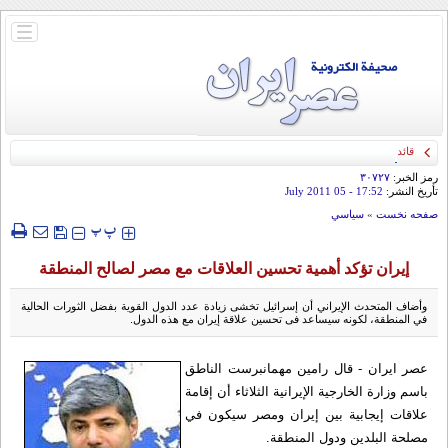
باز
و
بسته
کردن
منو
قائد الحرس الثوري: إيران ستدمر أمريكا وإسرائيل والسعودية إذا تجاوزت خطوط طهران
الحمراء
رمز الخبر:
۳۰۷۲۷
تأريخ النشر:
17:52
- 05 July 2011
صفحه نخست
»
سياسي
‍‍‍ پ
پ
إيران تؤكد أهمية تحسين العلاقات مع مصر لصالح المنطقة
وأضاف المتحدث الإيراني أن إسرائيل تخشى زيادة عدد الدول القوية بفضل الثورات الحالية
في المنطقة، لكونه سيساعد فى تحسين علاقة إيران مع هذه الدول.
عصر ایران - قال رامين مهمانبرست الناطق
باسم وزارة الخارجية الإيرانية الثلاثاء أن إقامة
علاقات إيجابية بين إيران ومصر سيكون في
مصلحة البلدين ودول المنطقة.