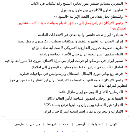
المغربي بنسالم حميش يفوز بجائزة الشيخ زايد للكتاب في الآداب
تطوير التعاون الأكاديمي بين طهران وسيول
واشنطن تحذّر بغداد من اللعبة الإيرانية «السوداء»
رئيس الأركان الإيراني يصل إلى دمشق للقيام بجولة تفقدية لـ"المستشارين
العسكريين"
نتنياهو : ايران تدعم غانتس ولبيد ضدي في الانتخابات القادمة
إيران: الصادرات الشهریة للنفط والمكثفات تخطت 2.75 مليون برميل يوميا
ظريف: تصريحات وزير الخارجية الأمريكي لا تمت أية صلة بالواقع
اللواء صفوي: استراتيجية ايران حيال الأعداء، دفاعية ورادعة
سفير ايران في موسكو: لو حرمت ايران من مزايا الاتفاق النووي فلا مبرر لبقائها فيه
اطفال الأنابيب في إيران ، فقط بضع خطوات للوصول إلى احلامك
قرعة ربع نهائي دوري الابطال.. استقلال وبرسبوليس في مواجهات قطرية
رئيس الاركان العامة للقوات المسلحة الايرانية: ايران لن تنتظر رخصة من اي قوة
لتطوير قدراتها الدفاعية
الكرملين: الاتفاق النووي مع إيران مازال قائما
الفيفا يدعو روحاني لحضور افتتاحية كأس العالم 2018
التجارة غیر النفطیة بین إیران ومالیزیا ترتفع بنسبة 23%
الامارات والبحرين تدعمان استراتيجية اميركا حيال ايران
الاولی
|
اتصلوا بنا
|
أرشیف
|
بحث
|
الروابط
|
من نحن
|
فارسی