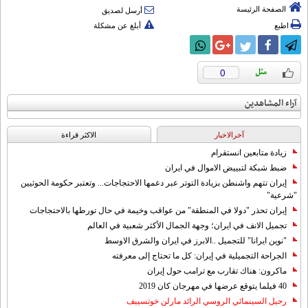
الصفحة الرئيسة
أرسل لصديق
اطبع
أبلغ عن مشكلة
0
آراء المشاهدين
آخرالاخبار
الاکثر قراءة
زيادة متابعين انستقرام
ضبط شبكة لتبييض الاموال في ايران
إيران تتهم واشنطن بزيادة التوتر عبر دعمها الاحتجاجات... وتعتبر حكومة الحوثيين
"شرعية"
إيران تحذر "دولا في المنطقة" من عواقب وخيمة في حال تورطها بالاحتجاجات
تجميل الانف في ايران؛ وجهة الجمال الأكثر شعبية في العالم
"نوين ايرانا" للتجميل ..الابرز في ايران والشرق الاوسط
الجراحة التجميلية في إيران: كل ما تحتاج إلى معرفته
ماكرون: هناك تقارب مع ترامب حول إيران
40 فيلما يتوقع عرضها في مهرجان كان 2019
رحيل السينمائي الروسي الرائد مارلن خوتسييف