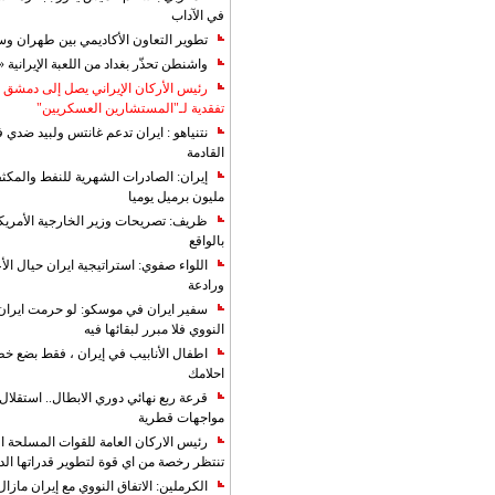
في الآداب
تطوير التعاون الأكاديمي بين طهران و
واشنطن تحذّر بغداد من اللعبة الإيرانية 
رئيس الأركان الإيراني يصل إلى دمشق ل
تفقدية لـ"المستشارين العسكريين"
نتنياهو : ايران تدعم غانتس ولبيد ضدي ف
القادمة
مليون برميل يوميا
ظريف: تصريحات وزير الخارجية الأمريكي
بالواقع
اللواء صفوي: استراتيجية ايران حيال الأع
ورادعة
سفير ايران في موسكو: لو حرمت ايران م
النووي فلا مبرر لبقائها فيه
اطفال الأنابيب في إيران ، فقط بضع خ
احلامك
قرعة ربع نهائي دوري الابطال.. استقل
مواجهات قطرية
رئيس الاركان العامة للقوات المسلحة الاي
تنتظر رخصة من اي قوة لتطوير قدراتها الد
الكرملين: الاتفاق النووي مع إيران مازال