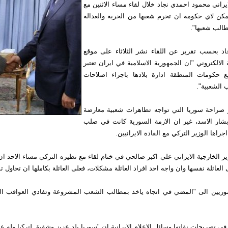
يراني محمود احمدي نجاد خلال لقاء مساء الاثنين مع
يمكن لاي حكومة ان تحرم شعبها من الحرية والعدالة
طالب شعبها".
د بحسب تقرير عن اللقاء نشر الثلاثاء على موقع
ة الالكتروني "ان الجمهورية الاسلامية في ايران تعتبر
 حكومات المنطقة ادارة بلادها باجراء اصلاحات
 الشعبية".
ير صراحة سوريا التي تواجه تظاهرات شعبية معارضة
شار الاسد، غير ان الازمة السورية كانت في صلب
جراها الوزير التركي مع القادة الايرانيين.
ر الخارجية الايراني علي اكبر صالحي في ختام لقاء مع نظيره التركي مساء الاحد ان
 العائلة نفسها وان واجه احد افراد العائلة مشكلات، فعلى العائلة بكاملها ان تحاول تس
سوريين الى "المضي في اتجاه ياخذ بمطالب الشعب المشروعة وتفادي العواقب الس
في تصريحات نقلتها وسائل الاعلام الايرانية ان "سوريا بلد عزيز وشقيق لتركيا وله ع