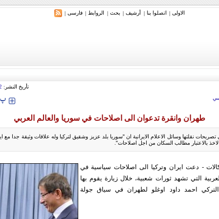
الاولی
اتصلوا بنا
أرشیف
بحث
الروابط
فارسی
|
|
|
|
|
|
ري: إيران ستدمر أمريكا وإسرائيل والسعودية إذا تجاوزت خطوط طهران الحمراء
تأريخ النشر:
2
‍‍‍ پ
ي
طهران وانقرة تدعوان الى اصلاحات في سوريا والعالم العربي
تصريحات نقلتها وسائل الاعلام الايرانية ان "سوريا بلد عزيز وشقيق لتركيا وله علاقات وثيقة جدا مع ايرا
اخذ بالاعتبار مطالب السكان من اجل اصلاحات".
الات - دعت ايران وتركيا الى اصلاحات سياسية في
عربية التي تشهد ثورات شعبية، خلال زيارة يقوم بها
 التركي احمد داود اوغلو لطهران في سياق جولة