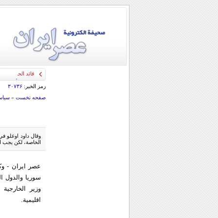
قائد الحرس الثو
رمز الخبر:
۳۰۷۳۶
صفحه نخست
»
سياس
وقال داود اوغلو في 
الخاصة، لكن يجب ال
عصر ایران - وک
سوريا والدول ال
وزير الخارجية
اقليمية.