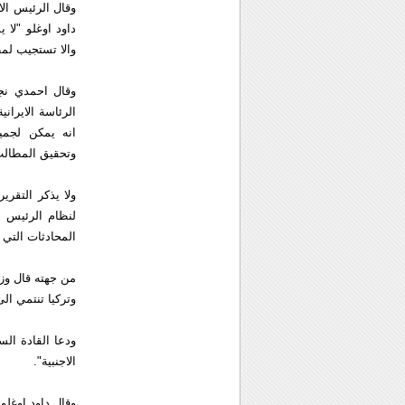
وقال الرئيس الا
داود اوغلو "لا 
والا تستجيب لم
وقال احمدي نجا
الرئاسة الايراني
انه يمكن لجميع
وتحقيق المطالب
ولا يذكر التقر
لنظام الرئيس ب
المحادثات التي ا
من جهته قال وزي
وتركيا تنتمي الى
ودعا القادة ال
الاجنبية".
وقال داود اوغلو 