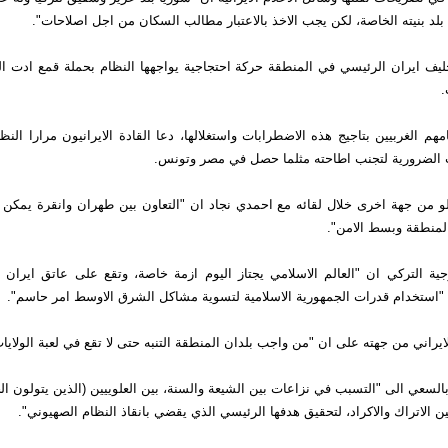
 بلد بنيته الخاصة، لكن يجب الاخذ بالاعتبار مطالب السكان من اجل اصلاحات".
ليف ايران الرئيسي في المنطقة حركة احتجاجية يواجهها النظام بحملة قمع ادت ال
.
مهم الغربيين بتاجيج هذه الاضطرابات واستغلالها، دعا القادة الايرانيون مرارا الن
ت الضرورية لتجنب اطاحته مثلما حصل في مصر وتونس.
غلو من جهة اخرى خلال لقائه مع احمدي نجاد ان "التعاون بين طهران وانقرة يمكن
منطقة وبسط الامن".
جية التركي ان "العالم الاسلامي يجتاز اليوم ازمة خاصة، وتقع على عاتق ايران 
ن "استخدام قدرات الجمهورية الاسلامية لتسوية مشاكل الشرق الاوسط امر حاسم".
يراني من جهته على ان "من واجب بلدان المنطقة التنبه حتى لا تقع في لعبة الولايات
لسعي الى "التسبب في نزاعات بين الشيعة والسنة، بين العلوييين (الذين يتولون ا
ين الاتراك والاكراد، لتحقيق هدفها الرئيسي الذي يقضي بانقاذ النظام الصهيوني".