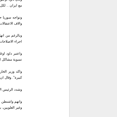
مع ايران .. لكل
وتواجه سوريا ح
والاف الاعتقالات
وبالرغم من اتها
اجراء الاصلاحا
واعتبر داود او
تسوية مشاكل ال
واكد وزير الخار
كبيرة". وقال ا
وشدد الرئيس الا
واتهم واشنطن با
وغير العلويين، ب