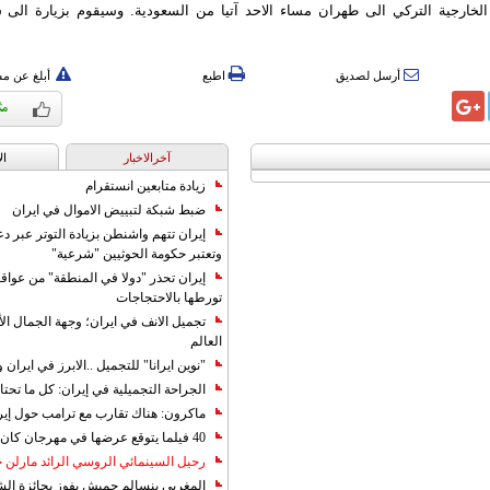
لخارجية التركي الى طهران مساء الاحد آتيا من السعودية. وسيقوم بزيارة الى س
أرسل لصديق
اطبع
أبلغ عن م
آخرالاخبار
ال
زيادة متابعين انستقرام
ضبط شبكة لتبييض الاموال في ايران
إيران تتهم واشنطن بزيادة التوتر عبر دع
وتعتبر حكومة الحوثيين "شرعية"
إيران تحذر "دولا في المنطقة" من عوا
تورطها بالاحتجاجات
تجميل الانف في ايران؛ وجهة الجمال ال
العالم
"نوين ايرانا" للتجميل ..الابرز في ايرا
الجراحة التجميلية في إيران: كل ما تحتا
ماكرون: هناك تقارب مع ترامب حول إير
40 فيلما يتوقع عرضها في مهرجان كان 2019
رحيل السينمائي الروسي الرائد مارلن
المغربي بنسالم حميش يفوز بجائزة الشي