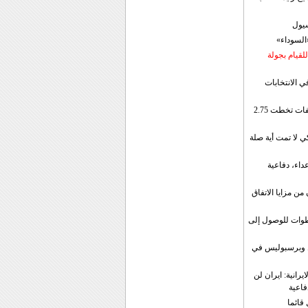
سيول
«السوداء»
لقيام بجولة
ي الانتخابات
إيران: الصادرات الشهریة للنفط والمكثفات تخطت 2.75
 لا تمت أية صلة
داء، دفاعية
ن مزايا الاتفاق
طوات للوصول إلى
ال وبرسبوليس في
رانية: ايران لن
فاعية
 قائما