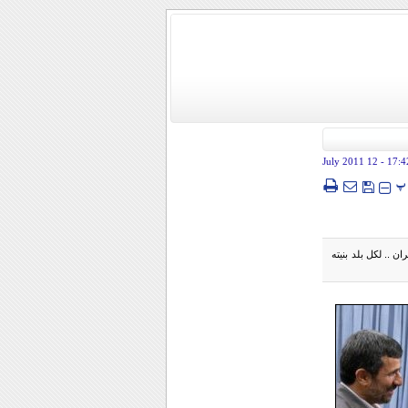
- 12 July 2011
17:4
پ
ن .. لكل بلد بنيته