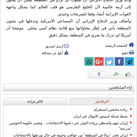
إلى أزمة عالمية لأن الخليج الفارسي هو قلب العالم كما يشكل واجهة
القوات الإيرانية أيضا، وفقا لتصريحات وحيدي.
وأضاف وزير الدفاع الإيراني أن المساعي الأمريكية وتدخلها في شئون
المنطقة يأتي في إطار محاولاتها منع إقامة نظام أمني محلي.. موضحا أن
أمريكا لم تدرك ما يجري في المنطقة بشكل دقيق.
الصفحة الرئيسة
أرسل لصديق
اطبع
أبلغ عن مشكلة
0
آراء المشاهدين
آخرالاخبار
الاکثر قراءة
زيادة متابعين انستقرام
ضبط شبكة لتبييض الاموال في ايران
إيران تتهم واشنطن بزيادة التوتر عبر دعمها الاحتجاجات... وتعتبر حكومة الحوثيين
"شرعية"
إيران تحذر "دولا في المنطقة" من عواقب وخيمة في حال تورطها بالاحتجاجات