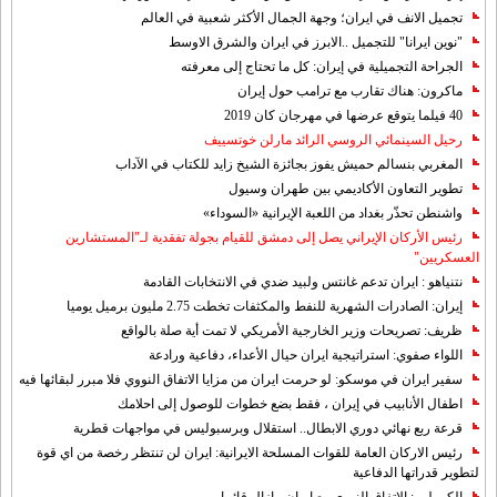
تجميل الانف في ايران؛ وجهة الجمال الأكثر شعبية في العالم
"نوين ايرانا" للتجميل ..الابرز في ايران والشرق الاوسط
الجراحة التجميلية في إيران: كل ما تحتاج إلى معرفته
ماكرون: هناك تقارب مع ترامب حول إيران
40 فيلما يتوقع عرضها في مهرجان كان 2019
رحيل السينمائي الروسي الرائد مارلن خوتسييف
المغربي بنسالم حميش يفوز بجائزة الشيخ زايد للكتاب في الآداب
تطوير التعاون الأكاديمي بين طهران وسيول
واشنطن تحذّر بغداد من اللعبة الإيرانية «السوداء»
رئيس الأركان الإيراني يصل إلى دمشق للقيام بجولة تفقدية لـ"المستشارين
العسكريين"
نتنياهو : ايران تدعم غانتس ولبيد ضدي في الانتخابات القادمة
إيران: الصادرات الشهریة للنفط والمكثفات تخطت 2.75 مليون برميل يوميا
ظريف: تصريحات وزير الخارجية الأمريكي لا تمت أية صلة بالواقع
اللواء صفوي: استراتيجية ايران حيال الأعداء، دفاعية ورادعة
سفير ايران في موسكو: لو حرمت ايران من مزايا الاتفاق النووي فلا مبرر لبقائها فيه
اطفال الأنابيب في إيران ، فقط بضع خطوات للوصول إلى احلامك
قرعة ربع نهائي دوري الابطال.. استقلال وبرسبوليس في مواجهات قطرية
رئيس الاركان العامة للقوات المسلحة الايرانية: ايران لن تنتظر رخصة من اي قوة
لتطوير قدراتها الدفاعية