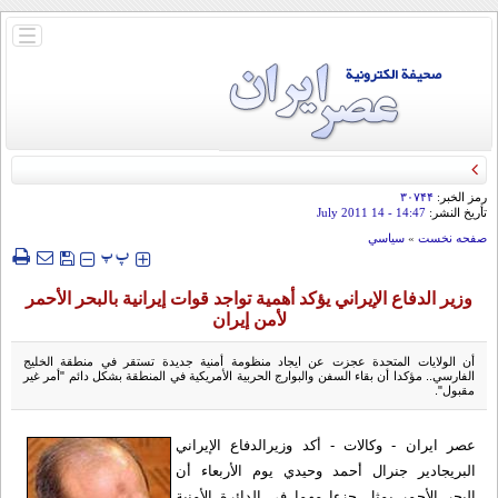
باز
و
بسته
کردن
منو
رمز الخبر:
۳۰۷۴۴
تأريخ النشر:
14:47
- 14 July 2011
صفحه نخست
»
سياسي
‍‍‍ پ
پ
وزير الدفاع الإيراني يؤكد أهمية تواجد قوات إيرانية بالبحر الأحمر
لأمن إيران
أن الولايات المتحدة عجزت عن ايجاد منظومة أمنية جديدة تستقر في منطقة الخليج
الفارسي.. مؤكدا أن بقاء السفن والبوارج الحربية الأمريكية في المنطقة بشكل دائم "أمر غير
مقبول".
عصر ایران - وکالات - أكد وزيرالدفاع الإيراني
البريجادير جنرال أحمد وحيدي يوم الأربعاء أن
البحر الأحمر يمثل جزءا مهما في الدائرة الأمنية