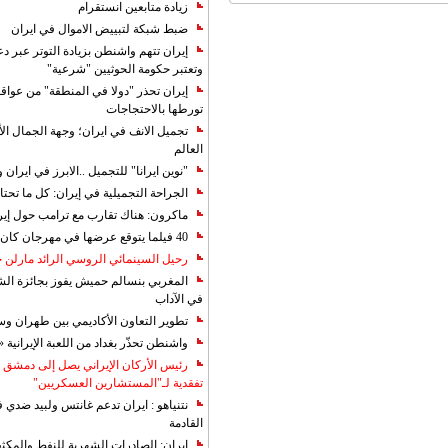
زيادة متابعين انستقرام
ضبط شبكة لتبييض الاموال في ايران
إيران تتهم واشنطن بزيادة التوتر عبر دع
وتعتبر حكومة الحوثيين "شرعية"
إيران تحذر "دولا في المنطقة" من عوا
تورطها بالاحتجاجات
تجميل الانف في ايران؛ وجهة الجمال ال
العالم
"نوين ايرانا" للتجميل ..الابرز في ايرا
الجراحة التجميلية في إيران: كل ما تحتا
ماكرون: هناك تقارب مع ترامب حول إير
40 فيلما يتوقع عرضها في مهرجان كان 2019
رحيل السينمائي الروسي الرائد مارلن
المغربي بنسالم حميش يفوز بجائزة الشي
في الآداب
تطوير التعاون الأكاديمي بين طهران و
واشنطن تحذّر بغداد من اللعبة الإيرانية 
رئيس الأركان الإيراني يصل إلى دمشق ل
تفقدية لـ"المستشارين العسكريين"
نتنياهو : ايران تدعم غانتس ولبيد ضدي ف
القادمة