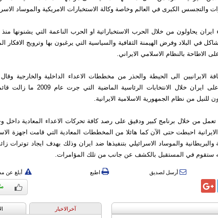
ات والتجسس الكبرى في العالم وخاصة وكالة الاستخبارات الامريكية والموساد الاسرا
 ايران يحاولون من خلال الحرب الاستخباراتية او الحرب الناعمة التي يشنونها من
كل في البلاد وفرض الهيمنة الثقافية والسياسية التي يرغبون بها وترويج الافكار المن
لى الاطاحة بالنظام الاسلامي الايراني.
ة الايرانيين الى الحيطة والحذر من مخططات الاعداء الداخلية والخارجية وقال ا
فرضها الاعداء على ايران خلال الانتخابات الرئاسية
 للنيل من نظام الجمهورية الاسلامية الايرانية.
 تعمل من خلال برنامج كبير ودقيق على رصد كافة تحركات الاعداء المعادية داخل وخا
الايرانية احبطت حتى الآن كما هائلا من المخططات المعادية التي قامت اجهزة الاست
 والبريطانية والموساد الاسرائيلي بتنفيذها ضد ايران وذلك بهدف ايجاد توترات زائ
ه ستقوم في المستقبل بالكشف عن جانب من تلك المؤامرات.
أرسل لصديق
اطبع
أبلغ عن م
آخرالاخبار
ال