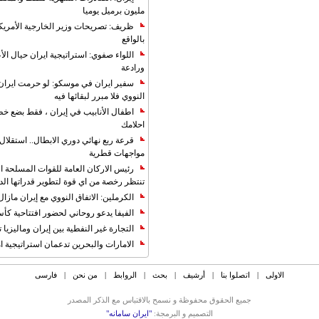
مليون برميل يوميا
ظريف: تصريحات وزير الخارجية الأمريكي
بالواقع
اللواء صفوي: استراتيجية ايران حيال الأع
ورادعة
سفير ايران في موسكو: لو حرمت ايران م
النووي فلا مبرر لبقائها فيه
اطفال الأنابيب في إيران ، فقط بضع خ
احلامك
قرعة ربع نهائي دوري الابطال.. استقل
مواجهات قطرية
رئيس الاركان العامة للقوات المسلحة الاي
تنتظر رخصة من اي قوة لتطوير قدراتها الد
الكرملين: الاتفاق النووي مع إيران مازال
الفيفا يدعو روحاني لحضور افتتاحية كأس ال
التجارة غیر النفطیة بین إیران ومالیزیا ترت
الامارات والبحرين تدعمان استراتيجية ام
الاولی
|
اتصلوا بنا
|
أرشیف
|
بحث
|
الروابط
|
من نحن
|
فارسی
جمیع الحقوق محفوظة و نسمح بالاقتباس مع الذکر المصدر
التصمیم و البرمجة:
"ایران سامانه"