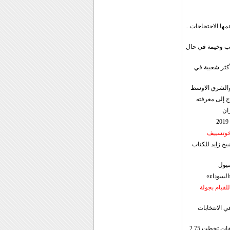
مها الاحتجاجات...
قب وخيمة في حال
أكثر شعبية في
ن والشرق الاوسط
ج إلى معرفته
ان
 خوتسييف
خ زايد للكتاب
سيول
«السوداء»
لقيام بجولة
ي الانتخابات
إيران: الصادرات الشهریة للنفط والمكثفات تخطت 2.75