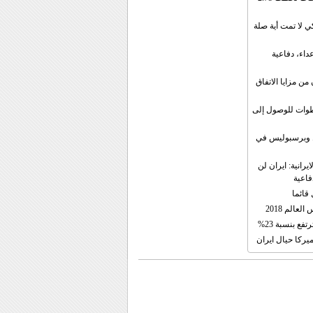
 لا تمت أية صلة
داء، دفاعية
ن مزايا الاتفاق
طوات للوصول إلى
ال وبرسبوليس في
رانية: ايران لن
فاعية
 قائما
عالم 2018
فع بنسبة 23%
يركا حيال ايران