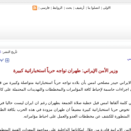
الاولی
اتصلوا بنا
أرشیف
بحث
الروابط
فارسی
|
|
|
|
|
|
تأريخ النشر:
5
‍‍‍ پ
ي
وزير الأمن الإيراني: طهران تواجه حرباً استخباراتية كبيرة
الايراني حيدر مصلحي امس بأن بلاده تواجه حرباً استخباراتية متواصلة وكبيرة من قبل
 اجراءات حاسمة لإحباط كافة المؤامرات والمخططات والتهديدات المحتملة على كاف
 كلمة ألقاها امس قبل خطبة صلاة الجمعة بطهران رغم ان ايران ليست حاليا ف
ا تخوض حربا استخباراتية كبيرة مضيفاً ان طهران مزودة في هذه الحرب بكافة الطا
ة المتطورة للكشف عن مخططات العدو والعمل على احباط مؤامراته.
امن الايرانية قادرة من خلال امكاناتها الداخلية على مواجهة المعدات الفنية المتطو