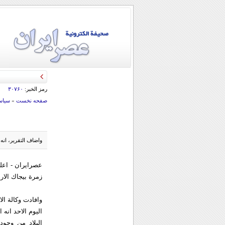
قائد الحرس الثو
رمز الخبر:
۳۰۷۶۰
صفحه نخست
»
سياس
واضاف التقرير، انه في هذ
عصرایران - اعل
زمرة بيجاك الار
وافادت وکالة الا
اليوم الاحد انه
البلاد من وجود