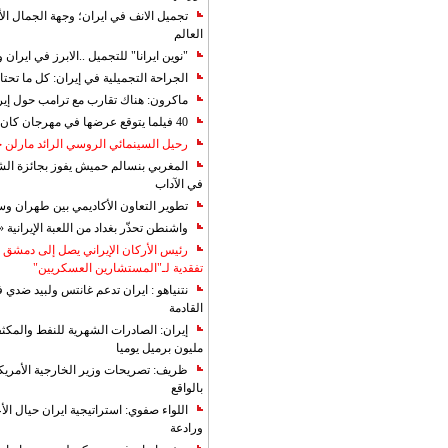
تجميل الانف في ايران؛ وجهة الجمال ال
العالم
"نوين ايرانا" للتجميل ..الابرز في ايرا
الجراحة التجميلية في إيران: كل ما تحتا
ماكرون: هناك تقارب مع ترامب حول إير
40 فيلما يتوقع عرضها في مهرجان كان 2019
رحيل السينمائي الروسي الرائد مارلن
المغربي بنسالم حميش يفوز بجائزة الشي
في الآداب
تطوير التعاون الأكاديمي بين طهران و
واشنطن تحذّر بغداد من اللعبة الإيرانية 
رئيس الأركان الإيراني يصل إلى دمشق ل
تفقدية لـ"المستشارين العسكريين"
نتنياهو : ايران تدعم غانتس ولبيد ضدي ف
القادمة
مليون برميل يوميا
ظريف: تصريحات وزير الخارجية الأمريكي
بالواقع
اللواء صفوي: استراتيجية ايران حيال الأع
ورادعة