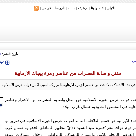
الاولی
اتصلوا بنا
أرشیف
بحث
الروابط
فارسی
|
|
|
|
|
|
ري: إيران ستدمر أمريكا وإسرائيل والسعودية إذا تجاوزت خطوط طهران الحمراء
تأريخ النشر:
1
‍‍‍ پ
ي
مقتل واصابة العشرات من عناصر زمرة بيجاك الارهابية
ه الاشتباكات لاذ عدد من عناصر الزمرة الارهابية بالفرار كما اصيب 3 من قوات حرس الاسلامية.
نت قوات حرس الثورة الاسلامية عن مقتل واصابة العشرات من الاشرار وعناصر
هابية في المناطق الحدودية شمال غرب البلاد.
نباء الایرانیة عن قسم العلاقات العامة لقوات حرس الثورة الاسلامية في تقرير لها
 اثر قيام قوات مقر 'حمزة سيد الشهداء (ع)' بتطهير المناطق الحدودية شمال غرب
 العناصر المخلة بالامن والمثيرة للمشاكل للمواطنين، وخلال اشتباكات عنيفة