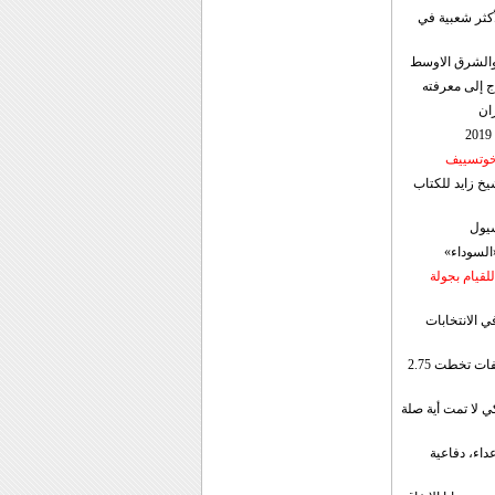
أكثر شعبية في
ن والشرق الاوسط
ج إلى معرفته
ان
 خوتسييف
خ زايد للكتاب
سيول
«السوداء»
لقيام بجولة
ي الانتخابات
إيران: الصادرات الشهریة للنفط والمكثفات تخطت 2.75
 لا تمت أية صلة
داء، دفاعية