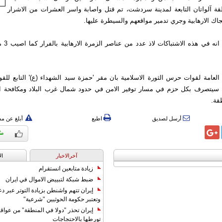
آلواتان التابعة لمدينة سردشت، تم قتل واصابة واسر العشرات من الاشرار
اك الارهابية وجري تدمير مواقعهم والسيطرة عليها.
واضاف التق
العامة لقوات حرس الثورة الاسلامية بان مقر 'حمزة سيد الشهداء (ع)' التابع للق
ية سيتصرف بكل حزم في مسار توفير الامن في حدود شمال غرب البلاد ومكافحة 
قة.
أرسل لصديق
اطبع
أبلغ عن م
آخرالاخبار
ال
زيادة متابعين انستقرام
ضبط شبكة لتبييض الاموال في ايران
إيران تتهم واشنطن بزيادة التوتر عبر دع
وتعتبر حكومة الحوثيين "شرعية"
إيران تحذر "دولا في المنطقة" من عوا
تورطها بالاحتجاجات