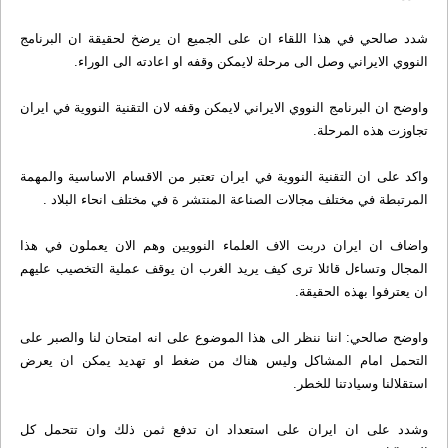
شدد صالحي في هذا اللقاء ان على الجميع ان يرضخ لحقيقة ان البرنامج
النووي الايراني وصل الى مرحلة لايمكن وقفه او اعادته الى الوراء.
واوضح ان البرنامج النووي الايراني لايمكن وقفه لان التقنية النووية في ايران
تجاوزت هذه المرحلة.
واكد على ان التقنية النووية في ايران تعتبر من الاقسام الاساسية والمهمة
المرتبطة في مختلف مجالات الصناعة المنتشر ة في مختلف انحاء البلاد .
واضاف ان ايران دربت الاف العلماء النوويين وهم الان يعملون في هذا
المجال وتساءل قائلا ترى كيف يريد الغرب ان يوقف عملية التخصيب عليهم
ان يعترفوا بهذه الحقيقة.
واوضح صالحي: اننا ننظر الى هذا الموضوع على انه امتحان لنا والصبر على
التحمل امام المشاكل وليس هناك من ضغط او تهديد يمكن ان يعرض
استقلالنا وسيادتنا للخطر.
وشدد على ان ايران على استعداد ان تدفع ثمن ذلك وان تتحمل كل