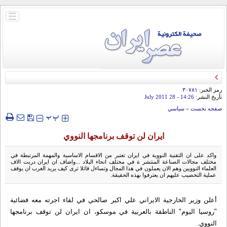
باز
و
بسته
کردن
منو
رمز الخبر:
۳۰۷۸۱
تأريخ النشر:
14:26
- 28 July 2011
صفحه نخست
»
سياسي
‍‍‍ پ
پ
ايران لن توقف برنامجها النووي
واكد على ان التقنية النووية في ايران تعتبر من الاقسام الاساسية والمهمة المرتبطة في
مختلف مجالات الصناعة المنتشر ة في مختلف انحاء البلاد ...واضاف ان ايران دربت الاف
العلماء النوويين وهم الان يعملون في هذا المجال وتساءل قائلا ترى كيف يريد الغرب ان يوقف
عملية التخصيب عليهم ان يعترفوا بهذه الحقيقة.
أعلن وزير الخارجية الايراني علي اكبر صالحي في لقاء اجرته معه فضائية
"روسيا اليوم" الناطقة بالعربية في موسكو، ان ايران لن توقف برنامجها
النووي.