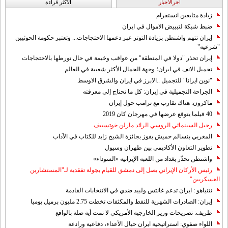
آخرالاخبار
الاکثر قراءة
زيادة متابعين انستقرام
ضبط شبكة لتبييض الاموال في ايران
إيران تتهم واشنطن بزيادة التوتر عبر دعمها الاحتجاجات... وتعتبر حكومة الحوثيين
"شرعية"
إيران تحذر "دولا في المنطقة" من عواقب وخيمة في حال تورطها بالاحتجاجات
تجميل الانف في ايران؛ وجهة الجمال الأكثر شعبية في العالم
"نوين ايرانا" للتجميل ..الابرز في ايران والشرق الاوسط
الجراحة التجميلية في إيران: كل ما تحتاج إلى معرفته
ماكرون: هناك تقارب مع ترامب حول إيران
40 فيلما يتوقع عرضها في مهرجان كان 2019
رحيل السينمائي الروسي الرائد مارلن خوتسييف
المغربي بنسالم حميش يفوز بجائزة الشيخ زايد للكتاب في الآداب
تطوير التعاون الأكاديمي بين طهران وسيول
واشنطن تحذّر بغداد من اللعبة الإيرانية «السوداء»
رئيس الأركان الإيراني يصل إلى دمشق للقيام بجولة تفقدية لـ"المستشارين
العسكريين"
نتنياهو : ايران تدعم غانتس ولبيد ضدي في الانتخابات القادمة
إيران: الصادرات الشهریة للنفط والمكثفات تخطت 2.75 مليون برميل يوميا
ظريف: تصريحات وزير الخارجية الأمريكي لا تمت أية صلة بالواقع
اللواء صفوي: استراتيجية ايران حيال الأعداء، دفاعية ورادعة