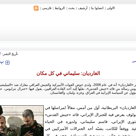
الاولی
اتصلوا بنا
أرشیف
بحث
الروابط
فارسی
|
|
|
|
|
|
تأريخ النشر:
7
‍‍‍ پ
ي
الغارديان: سليماني في كل مكان
في هذا الإطار، تذكر «الغارديان» أنه في عام 2008، ولدى خوض القوات الأميركية والجيش العراقي معارك ضد 
ايوس رسالة من قائد «جيش القدس»، نقلها إليه أحد القادة العراقيين، يقول فيها: «جنرال بترايوس، ع
ل عن السياسة الإيرانية في العراق، وغزة، ولبنان، وأفغانستان.
ارديان» البريطانية، أول من أمس، مقالاً لمراسلها في
ولوف يعرض فيه للجنرال الإيراني، قائد «جيش القدس»
ري الإيراني، قاسم سليماني، ولدوره في الحياة
ية. ووفقاً للكاتب، يشبّه أحد الجنرالات الأميركيين في
ي بشخصية «كيزر سووزي» السينمائية، «هو في كل