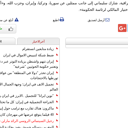
راقية، شارك سليماني إلى جانب ممثلين عن سوريا، وتركيا، وإيران، وحزب الله، و«أ
ختيار المالكي لرئاسة الحكومة».
أرسل لصديق
اطبع
أبلغ عن م
آخرالاخبار
ال
زيادة متابعين انستقرام
ضبط شبكة لتبييض الاموال في ايران
إيران تتهم واشنطن بزيادة التوتر عبر دع
وتعتبر حكومة الحوثيين "شرعية"
إيران تحذر "دولا في المنطقة" من عوا
تورطها بالاحتجاجات
تجميل الانف في ايران؛ وجهة الجمال ال
العالم
"نوين ايرانا" للتجميل ..الابرز في ايرا
الجراحة التجميلية في إيران: كل ما تحتا
ماكرون: هناك تقارب مع ترامب حول إير
40 فيلما يتوقع عرضها في مهرجان كان 2019
رحيل السينمائي الروسي الرائد مارلن
المغربي بنسالم حميش يفوز بجائزة الشي