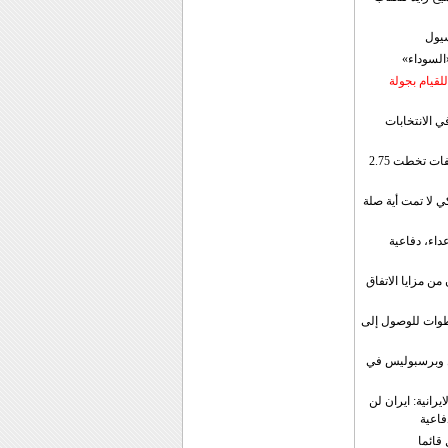
سيول
«السوداء»
لقيام بجولة
ي الانتخابات
إيران: الصادرات الشهریة للنفط والمكثفات تخطت 2.75
 لا تمت أية صلة
داء، دفاعية
ن مزايا الاتفاق
طوات للوصول إلى
ال وبرسبوليس في
رانية: ايران لن
فاعية
 قائما