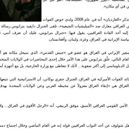
س في أي مكان».
في هذا الإطار، تذكر «الغارديان» أنه في عام 2008، ولدى خوض القوات
يش العراقي معارك ضد «الميليشيات الشيعية»، تلقى الجنرال دايفيد بترايوس رسالة
إليه أحد القادة العراقيين، يقول فيها: «جنرال بترايوس، عليك أن تعرف أنني، 
ة الإيرانية في العراق، وغزة، ولبنان، وأفغانستان.
لسفير الإيراني في العراق هو عضو في «جيش القدس»، الذي سيحل مكانه هو أ
ام التالي، علّق بترايوس على هذا الأمر خلال إحدى المحاضرات في الولايات المتحدة ق
ل الدبلوماسي إلى أكثر صعوبة... لأنك لا تتعاطى مع وزارة الخارجية، بل مع أجهزة أمن
ئد القوات الأميركية في العراق، الجنرال جفري بوكانن، أن الاستراتيجية التي تتبعها
لعراق هي «إبقاء العراق معزولاً عن محيطه العربي وعن الولايات المتحدة بهدف إ
لأمن القومي العراقي الأسبق، موفق الربيعي، أنه «الرجل الأقوى في العراق... و
قل شولوف عن أحد النواب العراقيين قوله إنه في العام الماضي وخلال اجتماع دمش