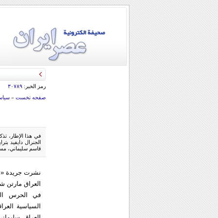
رمز الخبر:
۳۰۷۸۹
صفحه نخست
»
سياس
الجنرال دايفيد بتر
قاسم سليماني، مسؤو
نشرت جريدة «الغ
العراق مارتن ش
في الحرس الثو
السياسية العراق
العراق سليمان