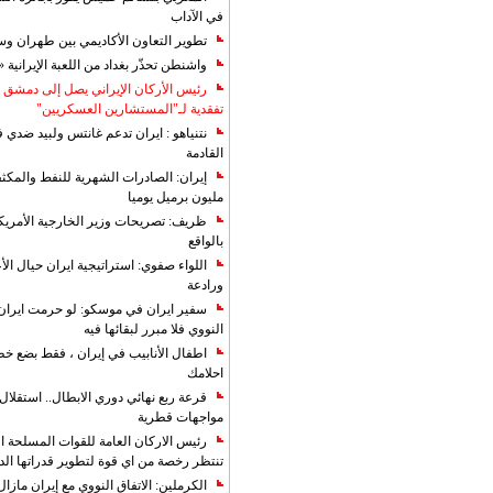
في الآداب
تطوير التعاون الأكاديمي بين طهران و
واشنطن تحذّر بغداد من اللعبة الإيرانية 
رئيس الأركان الإيراني يصل إلى دمشق ل
تفقدية لـ"المستشارين العسكريين"
نتنياهو : ايران تدعم غانتس ولبيد ضدي ف
القادمة
مليون برميل يوميا
ظريف: تصريحات وزير الخارجية الأمريكي
بالواقع
اللواء صفوي: استراتيجية ايران حيال الأع
ورادعة
سفير ايران في موسكو: لو حرمت ايران م
النووي فلا مبرر لبقائها فيه
اطفال الأنابيب في إيران ، فقط بضع خ
احلامك
قرعة ربع نهائي دوري الابطال.. استقل
مواجهات قطرية
رئيس الاركان العامة للقوات المسلحة الاي
تنتظر رخصة من اي قوة لتطوير قدراتها الد
الكرملين: الاتفاق النووي مع إيران مازال