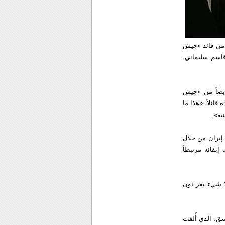
 من قائد «جيش
قاسم سليماني،
يضاً من «جيش
ائلاً: «هذا ما
ية».
 إيران من خلال
بقائه مرتبطاً
لا شيء يقر دون
ق، الذي أُلفت