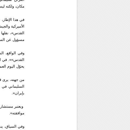
مكان، ولكنه لي
الأميركية والج
القدس»، نقلها 
مسؤول عن السياس
وفي الواقع، ا
القدس»». في الع
يحوّل اليوم العم
من جهته، يرى قا
السليماني في ا
بإيران».
ويعتبر مستشار ا
موافقته».
وفي السياق، ين