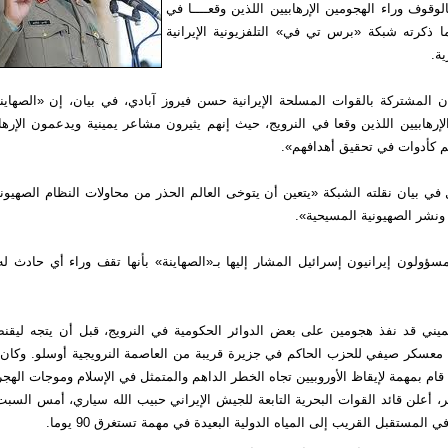
الوقوف وراء الهجومين الإرهابيين اللذين وقعــــا في
ما ذكرته شبكة «برس تي في» التلفزيونية الإيرانية
ية.
ان المشتركة بالقوات المسلحة الإيرانية حسن فيروز آبادي، في بيان، إن «الصهاينة 
لإرهابيين اللذين وقعا في النرويج، حيث إنهم يثيرون مشاعر يمينية ويدعمون الإ
م كأدوات في تحقيق أهدافهم».
ي بيان نقلته الشبكة «يتعين أن يتوخى العالم الحذر من محاولات النظام الصهيون
ونشر الصهيونية المسيحية».
مسؤولون إيرانيون إسرائيل المشار إليها بـ«الصهاينة» بأنها تقف وراء أي حادث ل
ني قد نفذ هجومين على بعض الدوائر الحكومية في النرويج، قبل أن يتجه ليقن
معسكر صيفي للحزب الحاكم في جزيرة قريبة من العاصمة النرويجية أوسلو. وكان 
 قام بمهمة لإيقاظ الأوروبيين تجاه الخطر الداهم والمتمثل في الإسلام وموجات الهجرة
 أعلن قائد القوات البحرية التابعة للجيش الإيراني حبيب الله سياري، أمس السبت
ي المستقبل القريب إلى المياه الدولية البعيدة في مهمة تستغرق 90 يوما.