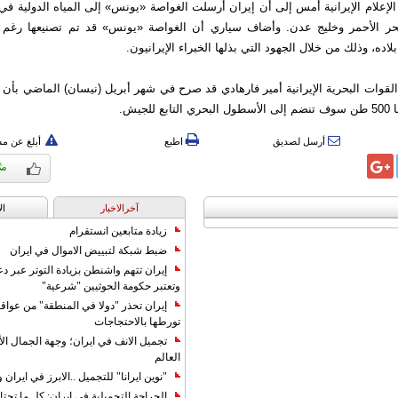
لإعلام الإيرانية أمس إلى أن إيران أرسلت الغواصة «يونس» إلى المياه الدولية ف
لبحر الأحمر وخليج عدن. وأضاف سياري أن الغواصة «يونس» قد تم تصنيعها رغم 
ده، وذلك من خلال الجهود التي بذلها الخبراء الإيرانيون.
القوات البحرية الإيرانية أمير فارهادي قد صرح في شهر أبريل (نيسان) الماضي بأن إ
للجيش.
أرسل لصديق
اطبع
أبلغ عن م
آخرالاخبار
ال
زيادة متابعين انستقرام
ضبط شبكة لتبييض الاموال في ايران
إيران تتهم واشنطن بزيادة التوتر عبر دع
وتعتبر حكومة الحوثيين "شرعية"
إيران تحذر "دولا في المنطقة" من عوا
تورطها بالاحتجاجات
تجميل الانف في ايران؛ وجهة الجمال ال
العالم
"نوين ايرانا" للتجميل ..الابرز في ايرا
الجراحة التجميلية في إيران: كل ما تحتا