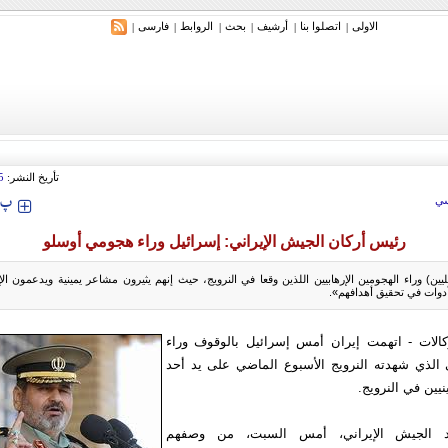
الاولی
اتصلوا بنا
أرشیف
بحث
الروابط
فارسی
|
|
|
|
|
|
ري: إيران ستدمر أمريكا وإسرائيل والسعودية إذا تجاوزت خطوط طهران الحمراء
تأريخ النشر:
5
‍‍‍ پ
ي
رئيس أركان الجيش الإيراني: إسرائيل وراء هجومي أوسلو
يليين) وراء الهجومين الإرهابيين اللذين وقعا في النرويج، حيث إنهم يثيرون مشاعر يمينية ويدعمون 
أدوات في تحقيق أهدافهم».
الات - اتهمت إيران أمس إسرائيل بالوقوف وراء
ي الذي شهدته النرويج الأسبوع الماضي على يد أحد
يين في النرويج.
د الجيش الإيراني، أمس السبت، من وصفهم