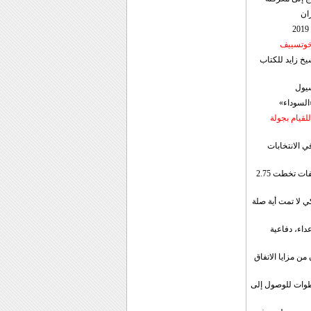
ان
 خوتسييف
خ زايد للكتاب
سيول
«السوداء»
لقيام بجولة
ي الانتخابات
إيران: الصادرات الشهریة للنفط والمكثفات تخطت 2.75
 لا تمت أية صلة
داء، دفاعية
ن مزايا الاتفاق
طوات للوصول إلى