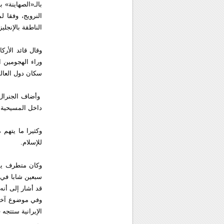
بالـ«الصهاينة» ب
النرويج، وفقا ل
الناطقة بالإنجليز
وقال قائد الأرك
وراء الهجومين ا
سكان دول العال
وأضاف الجنرال ف
داخل المسيحية 
وكثيرا ما يتهم 
للإسلام.
وكان متطرف يمي
سبعين شابا في 
قد أشار إلى أنه
وفي موضوع آخر،
الإيرانية ستتجه ف