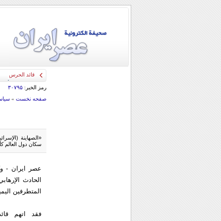
قائد الحرس الثو
رمز الخبر:
۳۰۷۹۵
صفحه نخست
»
سياس
«الصهاينة (الإسرائ
سكان دول العالم ك
عصر ایران - وک
الحادث الإرهاب
المتطرفين اليمين
فقد اتهم قائ