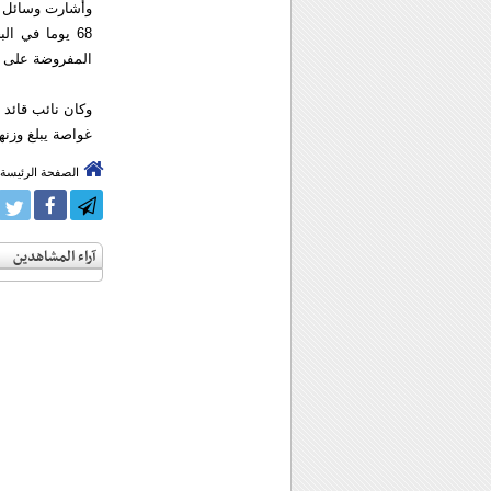
وأشارت وسائل ا
68 يوما في ا
المفروضة على بلا
وكان نائب قائد 
غواصة يبلغ وزنها 500 طن سوف تنضم إلى الأسطول البحري التابع 
الصفحة الرئيسة
آراء المشاهدين