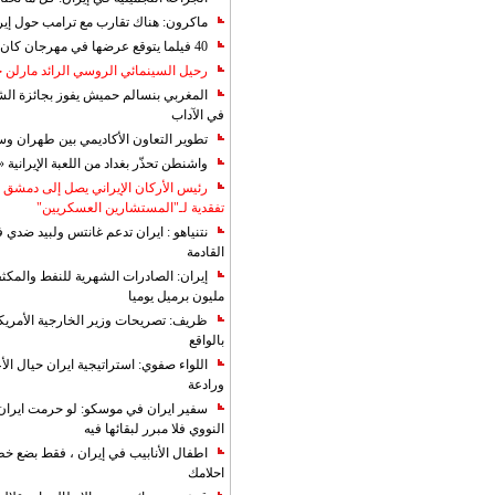
ماكرون: هناك تقارب مع ترامب حول إير
40 فيلما يتوقع عرضها في مهرجان كان 2019
رحيل السينمائي الروسي الرائد مارلن
المغربي بنسالم حميش يفوز بجائزة الشي
في الآداب
تطوير التعاون الأكاديمي بين طهران و
واشنطن تحذّر بغداد من اللعبة الإيرانية 
رئيس الأركان الإيراني يصل إلى دمشق ل
تفقدية لـ"المستشارين العسكريين"
نتنياهو : ايران تدعم غانتس ولبيد ضدي ف
القادمة
مليون برميل يوميا
ظريف: تصريحات وزير الخارجية الأمريكي
بالواقع
اللواء صفوي: استراتيجية ايران حيال الأع
ورادعة
سفير ايران في موسكو: لو حرمت ايران م
النووي فلا مبرر لبقائها فيه
اطفال الأنابيب في إيران ، فقط بضع خ
احلامك