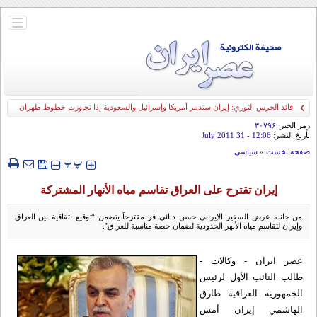
باز
و
بسته
کردن
منو
قائد الحرس الثوري: إيران ستدمر أمريكا وإسرائيل والسعودية إذا تجاوزت خطوط طهران
الحمراء
رمز الخبر:
۳۰۷۹۶
تأريخ النشر:
12:06
- 31 July 2011
صفحه نخست
»
سياسي
‍‍‍ پ
پ
إيران تقترح على العراق تقاسم مياه الأنهار المشتركة
من جانبه عرض السفير الإيراني حسن دنائي فر مقترحاً يتضمن “توقيع اتفاقية بين العراق
وإيران لتقاسم مياه الأنهر الحدودية لضمان حصة مناسبة للعراق”.
عصر ایران - وکالات -
طالب النائب الأول لرئيس
الجمهورية العراقية طارق
الهاشمي إيران أمس