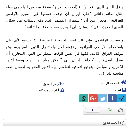
ونقل البيان الذي تلقت وكالة (أصوات العراق) نسخة منه عن الهاشمي قوله
خلال لقائه دانائي "على ايران أن توقف قصفها غير المبرر للأراضي
العراقية"، محذرا من أن "استمرار القصف الذي دفع بالمئات من سكان
القرى الحدودية في كردستان الى الهجرة يضر بالعلاقات الثنائية".
وبسحب الهاشمي فإن السياسة الخارجية العراقية "لا تسمح لأي كان
باستخدام الاراضي العراقية لزعزعة امن واستقرار الدول المجاورة، وهو
موقف العراق الثابت، لكنها في نفس الوقت تنتظر من الدول المجاورة أن
تفعل الشيء ذاته"، داعيا إيران إلى "إطلاق مياه نهر الوند وبقية الانهر
الاخرى، والمباشرة بتوقيع اتفاقية لتقاسم مياه الانهر الحدودية لضمان حصة
مناسبة للعراق".
الصفحة الرئيسة
أرسل لصديق
اطبع
أبلغ عن مشكلة
0
آراء المشاهدين