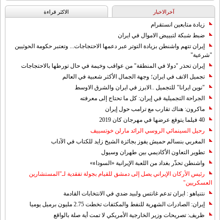
آخرالاخبار
الاکثر قراءة
زيادة متابعين انستقرام
ضبط شبكة لتبييض الاموال في ايران
إيران تتهم واشنطن بزيادة التوتر عبر دعمها الاحتجاجات... وتعتبر حكومة الحوثيين
"شرعية"
إيران تحذر "دولا في المنطقة" من عواقب وخيمة في حال تورطها بالاحتجاجات
تجميل الانف في ايران؛ وجهة الجمال الأكثر شعبية في العالم
"نوين ايرانا" للتجميل ..الابرز في ايران والشرق الاوسط
الجراحة التجميلية في إيران: كل ما تحتاج إلى معرفته
ماكرون: هناك تقارب مع ترامب حول إيران
40 فيلما يتوقع عرضها في مهرجان كان 2019
رحيل السينمائي الروسي الرائد مارلن خوتسييف
المغربي بنسالم حميش يفوز بجائزة الشيخ زايد للكتاب في الآداب
تطوير التعاون الأكاديمي بين طهران وسيول
واشنطن تحذّر بغداد من اللعبة الإيرانية «السوداء»
رئيس الأركان الإيراني يصل إلى دمشق للقيام بجولة تفقدية لـ"المستشارين
العسكريين"
نتنياهو : ايران تدعم غانتس ولبيد ضدي في الانتخابات القادمة
إيران: الصادرات الشهریة للنفط والمكثفات تخطت 2.75 مليون برميل يوميا
ظريف: تصريحات وزير الخارجية الأمريكي لا تمت أية صلة بالواقع