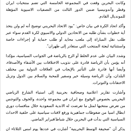
وكانت البحرين وقعت في المجموعة الخامسة التي تضم منتخبات ايران
وقطر وأندونيسيا ضمن الدور الثالث من التصفيات الاسيوية المؤهلة
للمونديال القادم.
وأكد اتحاد الكرة في بيان خاص: "يود الاتحاد البحريني توضيح أنه لم ولن يتخذ
أية خطوات بشأن طلبه من الاتحادين الدولي والاسيوي لكرة القدم سواء عبر
طلب نقل المباراة إلى ملعب محايد أو طلب حماية أو إجراءات خاصة
واستثنائية لبعثة المنتخب التي ستغادر إلى طهران".
وشدد البيان على عدم الخلط أو الزج بالرياضة في الجوانب السياسية، مؤكدا
أنه يؤمن بأن الرياضة قادرة على تذويب الاختلافات بين الأشقاء والأصدقاء،
وأيضا أنها قادرة على التأثير بالإيجاب في العلاقات الدولية بين مختلف
البلدان، وأن الرياضة وسيلة خير وسفير للمحبة والسلام بين الدول وتزيل
الاحتقانات والتوترات.
وأشارت تقارير اعلامية وصحافية بحرينية إلى استياء الشارع الرياضي
البحريني بخصوص الوقوع مع ايران في مجموعة واحدة، والخوف والتوجس
من تعرض منتخبها لمثل ما تعرضت له الاندية السعودية خلال منافسات دوري
ابطال اسيا من ضغوطات جماهيرية ورفع لافتات سياسية على خلفية الاحداث
السياسية التي بدأت في البحرين خلال شباط/فبراير الماضي.
يذكر أن "صحيفة الوسط البحرينية" أشارت في عددها يوم امس الثلاثاء ان