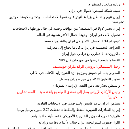
زيادة متابعين انستقرام
ضبط شبكة لتبييض الاموال في ايران
إيران تتهم واشنطن بزيادة التوتر عبر دعمها الاحتجاجات... وتعتبر حكومة الحوثيين
"شرعية"
إيران تحذر "دولا في المنطقة" من عواقب وخيمة في حال تورطها بالاحتجاجات
تجميل الانف في ايران؛ وجهة الجمال الأكثر شعبية في العالم
"نوين ايرانا" للتجميل ..الابرز في ايران والشرق الاوسط
الجراحة التجميلية في إيران: كل ما تحتاج إلى معرفته
ماكرون: هناك تقارب مع ترامب حول إيران
40 فيلما يتوقع عرضها في مهرجان كان 2019
رحيل السينمائي الروسي الرائد مارلن خوتسييف
المغربي بنسالم حميش يفوز بجائزة الشيخ زايد للكتاب في الآداب
تطوير التعاون الأكاديمي بين طهران وسيول
واشنطن تحذّر بغداد من اللعبة الإيرانية «السوداء»
رئيس الأركان الإيراني يصل إلى دمشق للقيام بجولة تفقدية لـ"المستشارين
العسكريين"
نتنياهو : ايران تدعم غانتس ولبيد ضدي في الانتخابات القادمة
إيران: الصادرات الشهریة للنفط والمكثفات تخطت 2.75 مليون برميل يوميا
ظريف: تصريحات وزير الخارجية الأمريكي لا تمت أية صلة بالواقع
اللواء صفوي: استراتيجية ايران حيال الأعداء، دفاعية ورادعة
سفير ايران في موسكو: لو حرمت ايران من مزايا الاتفاق النووي فلا مبرر لبقائها فيه