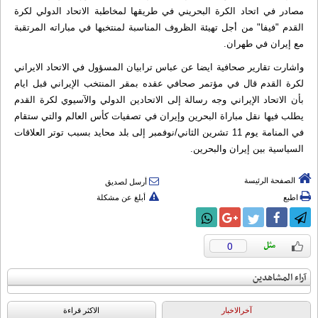
مصادر في اتحاد الكرة البحريني في طريقها لمخاطبة الاتحاد الدولي لكرة
القدم "فيفا" من أجل تهيئة الظروف المناسبة لمنتخبها في مباراته المرتقبة
مع إيران في طهران.
واشارت تقارير صحافية ايضا عن عباس ترابيان المسؤول في الاتحاد الايراني
لكرة القدم قال في مؤتمر صحافي عقده بمقر المنتخب الإيراني قبل ايام
بأن الاتحاد الإيراني وجه رسالة إلى الاتحادين الدولي والآسيوي لكرة القدم
يطلب فيها نقل مباراة البحرين وإيران في تصفيات كأس العالم والتي ستقام
في المنامة يوم 11 تشرين الثاني/نوفمبر إلى بلد محايد بسبب توتر العلاقات
السياسية بين إيران والبحرين.
الصفحة الرئيسة
أرسل لصديق
اطبع
أبلغ عن مشكلة
0
آراء المشاهدين
آخرالاخبار
الاکثر قراءة