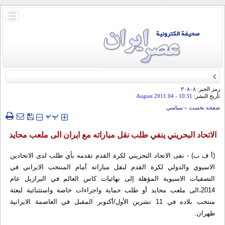
باز
و
بسته
کردن
منو
رمز الخبر:
۳۰۸۰۸
تأريخ النشر:
10:31
- 04 August 2011
صفحه نخست
»
سياسي
‍‍‍ پ
پ
الاتحاد البحريني ينفي طلب نقل مباراته مع ايران الى ملعب محايد
(أ ف ب) - نفى الاتحاد البحريني لكرة القدم تقدمه بأي طلب لدى الاتحادين
الاسيوي والدولي لكرة القدم لنقل مباراته أمام المنتخب الايراني في
التصفيات الاسيوية المؤهلة إلى نهائيات كاس العالم في البرازيل عام
2014،الى ملعب محايد أو طلب حماية واجراءات خاصة واستثنائية لبعثة
منتخب بلاده في 11 تشرين الأول/أكتوبر المقبل في العاصمة الايرانية
طهران.