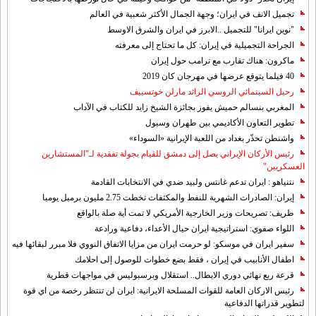
تجميل الانف في ايران؛ وجهة الجمال الأكثر شعبية في العالم
"نوين ايرانا" للتجميل ..الابرز في ايران والشرق الاوسط
الجراحة التجميلية في إيران: كل ما تحتاج إلى معرفته
ماكرون: هناك تقارب مع ترامب حول إيران
40 فيلما يتوقع عرضها في مهرجان كان 2019
رحيل السينمائي الروسي الرائد مارلن خوتسييف
المغربي بنسالم حميش يفوز بجائزة الشيخ زايد للكتاب في الآداب
تطوير التعاون الأكاديمي بين طهران وسيول
واشنطن تحذّر بغداد من اللعبة الإيرانية «السوداء»
رئيس الأركان الإيراني يصل إلى دمشق للقيام بجولة تفقدية لـ"المستشارين
العسكريين"
نتنياهو : ايران تدعم غانتس ولبيد ضدي في الانتخابات القادمة
إيران: الصادرات الشهریة للنفط والمكثفات تخطت 2.75 مليون برميل يوميا
ظريف: تصريحات وزير الخارجية الأمريكي لا تمت أية صلة بالواقع
اللواء صفوي: استراتيجية ايران حيال الأعداء، دفاعية ورادعة
سفير ايران في موسكو: لو حرمت ايران من مزايا الاتفاق النووي فلا مبرر لبقائها فيه
اطفال الأنابيب في إيران ، فقط بضع خطوات للوصول إلى احلامك
قرعة ربع نهائي دوري الابطال.. استقلال وبرسبوليس في مواجهات قطرية
رئيس الاركان العامة للقوات المسلحة الايرانية: ايران لن تنتظر رخصة من اي قوة
لتطوير قدراتها الدفاعية