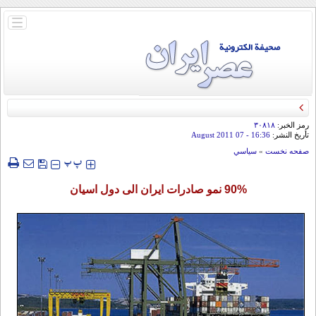
باز
و
بسته
کردن
منو
رمز الخبر:
۳۰۸۱۸
تأريخ النشر:
16:36
- 07 August 2011
صفحه نخست
»
سياسي
‍‍‍ پ
پ
90% نمو صادرات ايران الى دول اسيان