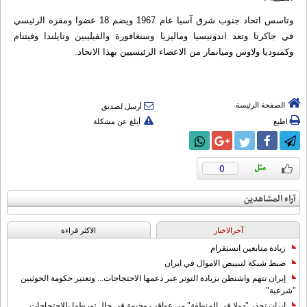
وتاسس اتحاد جنوب شرق آسيا عام 1967 ويضم 18 عضوا ومقره الرئيسي
في جاكرتا وتعد اندونيسيا وماليزيا وسنغافورة والفيليبين وتايلندا وفيتنام
وكمبوديا ولاوس وميانمار من الاعضاء الرئيسيين بهذا الاتحاد.
الصفحة الرئيسة
أرسل لصديق
اطبع
أبلغ عن مشكلة
0
آراء المشاهدين
آخرالاخبار
الاکثر قراءة
زيادة متابعين انستقرام
ضبط شبكة لتبييض الاموال في ايران
إيران تتهم واشنطن بزيادة التوتر عبر دعمها الاحتجاجات... وتعتبر حكومة الحوثيين
"شرعية"
إيران تحذر "دولا في المنطقة" من عواقب وخيمة في حال تورطها بالاحتجاجات